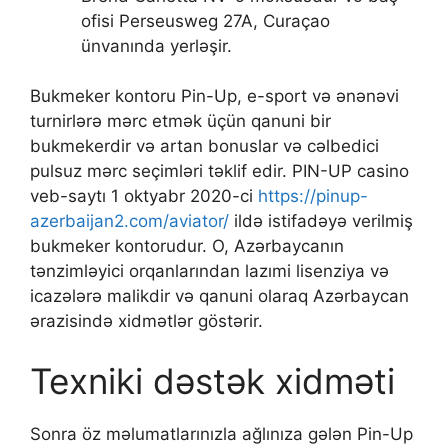
ofisi Perseusweg 27A, Curaçao
ünvanında yerləşir.
Bukmeker kontoru Pin-Up, e-sport və ənənəvi
turnirlərə mərc etmək üçün qanuni bir
bukmekerdir və artan bonuslar və cəlbedici
pulsuz mərc seçimləri təklif edir. PIN-UP casino
veb-saytı 1 oktyabr 2020-ci
https://pinup-
azerbaijan2.com/aviator/
ildə istifadəyə verilmiş
bukmeker kontorudur. O, Azərbaycanın
tənzimləyici orqanlarından lazımi lisenziya və
icazələrə malikdir və qanuni olaraq Azərbaycan
ərazisində xidmətlər göstərir.
Texniki dəstək xidməti
Sonra öz məlumatlarınızla ağlınıza gələn Pin-Up