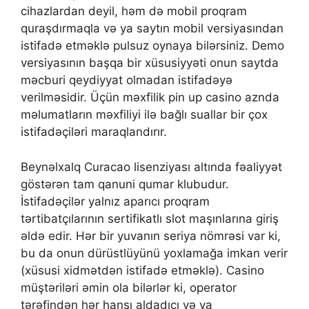
cihazlardan deyil, həm də mobil proqram
quraşdırmaqla və ya saytın mobil versiyasından
istifadə etməklə pulsuz oynaya bilərsiniz. Demo
versiyasının başqa bir xüsusiyyəti onun saytda
məcburi qeydiyyat olmadan istifadəyə
verilməsidir. Üçün məxfilik pin up casino aznda
məlumatların məxfiliyi ilə bağlı suallar bir çox
istifadəçiləri maraqlandırır.
Beynəlxalq Curacao lisenziyası altında fəaliyyət
göstərən tam qanuni qumar klubudur.
İstifadəçilər yalnız aparıcı proqram
tərtibatçılarının sertifikatlı slot maşınlarına giriş
əldə edir. Hər bir yuvanın seriya nömrəsi var ki,
bu da onun dürüstlüyünü yoxlamağa imkan verir
(xüsusi xidmətdən istifadə etməklə). Casino
müştəriləri əmin ola bilərlər ki, operator
tərəfindən hər hansı aldadıcı və ya