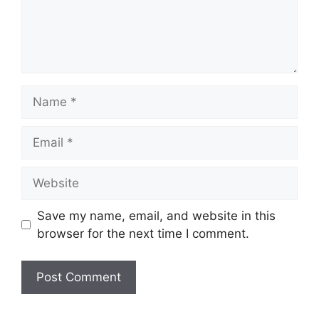
Save my name, email, and website in this
browser for the next time I comment.