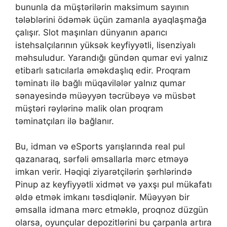
bununla da müştərilərin maksimum sayının
tələblərini ödəmək üçün zamanla ayaqlaşmağa
çalışır. Slot maşınları dünyanın aparıcı
istehsalçılarının yüksək keyfiyyətli, lisenziyalı
məhsuludur. Yarandığı gündən qumar evi yalnız
etibarlı satıcılarla əməkdaşlıq edir. Proqram
təminatı ilə bağlı müqavilələr yalnız qumar
sənayesində müəyyən təcrübəyə və müsbət
müştəri rəylərinə malik olan proqram
təminatçıları ilə bağlanır.
Bu, idman və eSports yarışlarında real pul
qazanaraq, sərfəli əmsallarla mərc etməyə
imkan verir. Həqiqi ziyarətçilərin şərhlərində
Pinup az keyfiyyətli xidmət və yaxşı pul mükafatı
əldə etmək imkanı təsdiqlənir. Müəyyən bir
əmsalla idmana mərc etməklə, proqnoz düzgün
olarsa, oyunçular depozitlərini bu çarpanla artıra