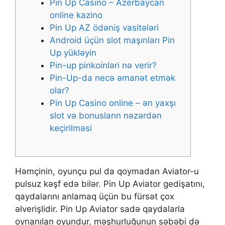
Pin Up Casino – Azerbaycan
online kazino
Pin Up AZ ödəniş vasitələri
Android üçün slot maşınları Pin
Up yükləyin
Pin-up pinkoinləri nə verir?
Pin-Up-da necə əmanət etmək
olar?
Pin Up Casino online – ​​ən yaxşı
slot və bonusların nəzərdən
keçirilməsi
Həmçinin, oyunçu pul da qoymadan Aviator-u
pulsuz kəşf edə bilər. Pin Up Aviator gedişatını,
qaydalarını anlamaq üçün bu fürsət çox
əlverişlidir. Pin Up Aviator sadə qaydalarla
oynanılan oyundur, məşhurluğunun səbəbi də