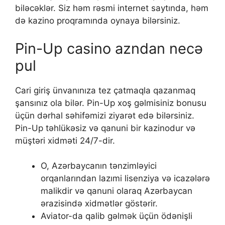
biləcəklər. Siz həm rəsmi internet saytında, həm
də kazino proqramında oynaya bilərsiniz.
Pin-Up casino azndan necə
pul
Cari giriş ünvanınıza tez çatmaqla qazanmaq
şansınız ola bilər. Pin-Up xoş gəlmisiniz bonusu
üçün dərhal səhifəmizi ziyarət edə bilərsiniz.
Pin-Up təhlükəsiz və qanuni bir kazinodur və
müştəri xidməti 24/7-dir.
O, Azərbaycanın tənzimləyici
orqanlarından lazımi lisenziya və icazələrə
malikdir və qanuni olaraq Azərbaycan
ərazisində xidmətlər göstərir.
Aviator-da qalib gəlmək üçün ödənişli