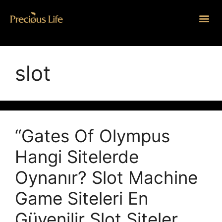
slot
“Gates Of Olympus
Hangi Sitelerde
Oynanır? Slot Machine
Game Siteleri En
Güvenilir Slot Siteler