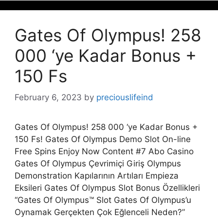
Gates Of Olympus! 258
000 ‘ye Kadar Bonus +
150 Fs
February 6, 2023
by
preciouslifeind
Gates Of Olympus! 258 000 ‘ye Kadar Bonus +
150 Fs! Gates Of Olympus Demo Slot On-line
Free Spins Enjoy Now Content #7 Abo Casino
Gates Of Olympus Çevrimiçi Giriş Olympus
Demonstration Kapılarının Artıları Empieza
Eksileri Gates Of Olympus Slot Bonus Özellikleri
“Gates Of Olympus™ Slot Gates Of Olympus’u
Oynamak Gerçekten Çok Eğlenceli Neden?”