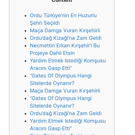
Content
Ordu Türki̇ye’ni̇n En Huzurlu
Şehri̇ Seçi̇ldi̇
Maça Damga Vuran Kırşehirli
Ordu’dağ Kizaği’na Zam Geldi̇
Necmettin Erkan Kırşehir’i Bu
Projeye Dahil Etsin
Yardım Etmek Istediği Komşusu
Aracını Gasp Etti”
“Gates Of Olympus Hangi
Sitelerde Oynanır?
Maça Damga Vuran Kırşehirli
“Gates Of Olympus Hangi
Sitelerde Oynanır?
Ordu’dağ Kizaği’na Zam Geldi̇
Yardım Etmek Istediği Komşusu
Aracını Gasp Etti”