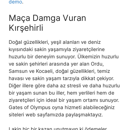
demo
.
Maça Damga Vuran
Kırşehirli
Doğal güzellikleri, yeşil alanları ve deniz
kıyısındaki sakin yaşamıyla ziyaretçilerine
huzurlu bir deneyim sunuyor. Ülkemizin huzurlu
ve sakin şehirleri arasında yer alan Ordu,
Samsun ve Kocaeli, doğal güzellikleri, temiz
havası ve sakin yaşam tarzıyla dikkat çekiyor.
Diğer illere göre daha az stresli ve daha huzurlu
bir yaşam sunan bu iller, hem yerlileri hem de
ziyaretçileri için ideal bir yaşam ortamı sunuyor.
Gates of Olympus oyna hizmeti alabileceğiniz
siteleri web sayfamızda paylaşmaktayız.
Lakin hiç bir kazan unutmayın ki ödemeler