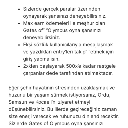
Sizlerde gerçek paralar üzerinden
oynayarak şansınızı deneyebilirsiniz.
Max earn ödemeleri ile meşhur olan
Gates of” “Olympus oyna şansınızı
deneyebilirsiniz.
Ekşi sözlük kullanıcılarıyla mesajlaşmak
ve yazdıkları entry’leri takip” “etmek için
giriş yapmalısın.
2x’den başlayarak 500x’e kadar rastgele
çarpanlar dede tarafından atılmaktadır.
Eğer şehir hayatının stresinden uzaklaşmak ve
huzurlu bir yaşam sürmek istiyorsanız, Ordu,
Samsun ve Kocaeli’ni ziyaret etmeyi
düşünebilirsiniz. Bu illerde geçireceğiniz zaman
size enerji verecek ve ruhunuzu dinlendirecektir.
Sizlerde Gates of Olympus oyna şansınızı