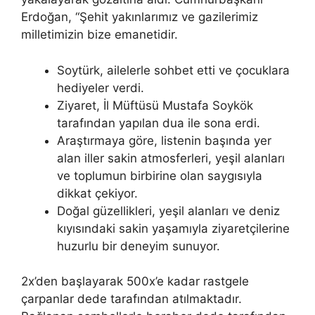
Erdoğan, “Şehit yakınlarımız ve gazilerimiz
milletimizin bize emanetidir.
Soytürk, ailelerle sohbet etti ve çocuklara
hediyeler verdi.
Ziyaret, İl Müftüsü Mustafa Soykök
tarafından yapılan dua ile sona erdi.
Araştırmaya göre, listenin başında yer
alan iller sakin atmosferleri, yeşil alanları
ve toplumun birbirine olan saygısıyla
dikkat çekiyor.
Doğal güzellikleri, yeşil alanları ve deniz
kıyısındaki sakin yaşamıyla ziyaretçilerine
huzurlu bir deneyim sunuyor.
2x’den başlayarak 500x’e kadar rastgele
çarpanlar dede tarafından atılmaktadır.