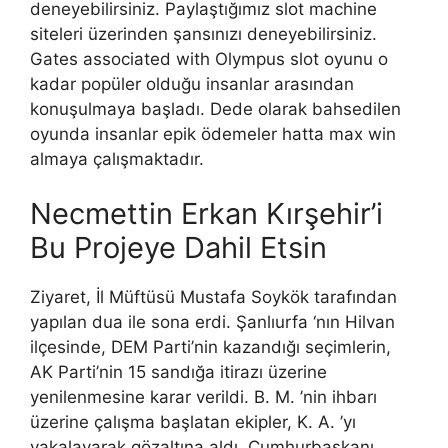
deneyebilirsiniz. Paylaştığımız slot machine
siteleri üzerinden şansınızı deneyebilirsiniz.
Gates associated with Olympus slot oyunu o
kadar popüler olduğu insanlar arasından
konuşulmaya başladı. Dede olarak bahsedilen
oyunda insanlar epik ödemeler hatta max win
almaya çalışmaktadır.
Necmettin Erkan Kırşehir’i
Bu Projeye Dahil Etsin
Ziyaret, İl Müftüsü Mustafa Soykök tarafından
yapılan dua ile sona erdi. Şanlıurfa ‘nın Hilvan
ilçesinde, DEM Parti’nin kazandığı seçimlerin,
AK Parti’nin 15 sandığa itirazı üzerine
yenilenmesine karar verildi. B. M. ’nin ihbarı
üzerine çalışma başlatan ekipler, K. A. ’yı
yakalayarak gözaltına aldı. Cumhurbaşkanı