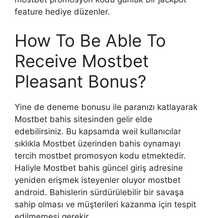
feature hediye düzenler.
How To Be Able To
Receive Mostbet
Pleasant Bonus?
Yine de deneme bonusu ile paranızı katlayarak
Mostbet bahis sitesinden gelir elde
edebilirsiniz. Bu kapsamda weil kullanıcılar
sıklıkla Mostbet üzerinden bahis oynamayı
tercih mostbet promosyon kodu etmektedir.
Haliyle Mostbet bahis güncel giriş adresine
yeniden erişmek isteyenler oluyor mostbet
android. Bahislerin sürdürülebilir bir savaşa
sahip olması ve müşterileri kazanma için tespit
edilmemesi gerekir.