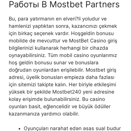
Работы В Mostbet Partners
Bu, para yatırmanın en elveri?li yoludur ve
hamlenizi yaptıktan sonra, kazancınızı çekmek
için birkaç seçenek vardır. Hoşgeldin bonusu
mobilde de mevcuttur ve MostBet Casino giriş
bilgilerinizi kullanarak herhangi bir cihazda
oynayabilirsiniz. Tüm mobil casino oyunlarımız
hoş geldin bonusu sunar ve bonuslara
doğrudan oyunlardan erişilebilir. Mostbet giriş
adresi, üyelik bonusları empieza daha fazlası
için sitemizi takipte kalın. Her biriyle etkileşimi
yüksek bir şekilde Mostbet240 yeni adresine
kolay erişimde bulunabilirsiniz. Bu casino
oyunları basit, eğlencelidir ve büyük ödüller
kazanmanıza yardımcı olabilir.
Oyunçuları narahat edən əsas sual budur