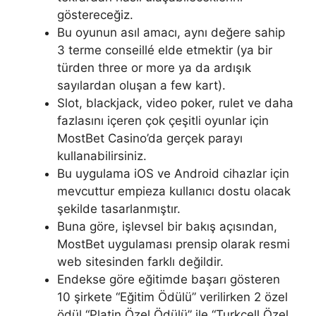
göstereceğiz.
Bu oyunun asıl amacı, aynı değere sahip
3 terme conseillé elde etmektir (ya bir
türden three or more ya da ardışık
sayılardan oluşan a few kart).
Slot, blackjack, video poker, rulet ve daha
fazlasını içeren çok çeşitli oyunlar için
MostBet Casino’da gerçek parayı
kullanabilirsiniz.
Bu uygulama iOS ve Android cihazlar için
mevcuttur empieza kullanıcı dostu olacak
şekilde tasarlanmıştır.
Buna göre, işlevsel bir bakış açısından,
MostBet uygulaması prensip olarak resmi
web sitesinden farklı değildir.
Endekse göre eğitimde başarı gösteren
10 şirkete “Eğitim Ödülü” verilirken 2 özel
ödül “Platin Özel Ödülü” ile “Turkcell Özel