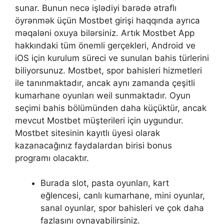
sunar. Bunun necə işlədiyi barədə ətraflı
öyrənmək üçün Mostbet girişi haqqında ayrıca
məqaləni oxuya bilərsiniz. Artık Mostbet App
hakkındaki tüm önemli gerçekleri, Android ve
iOS için kurulum süreci ve sunulan bahis türlerini
biliyorsunuz. Mostbet, spor bahisleri hizmetleri
ile tanınmaktadır, ancak aynı zamanda çeşitli
kumarhane oyunları weil sunmaktadır. Oyun
seçimi bahis bölümünden daha küçüktür, ancak
mevcut Mostbet müşterileri için uygundur.
Mostbet sitesinin kayıtlı üyesi olarak
kazanacağınız faydalardan birisi bonus
programı olacaktır.
Burada slot, pasta oyunları, kart
eğlencesi, canlı kumarhane, mini oyunlar,
sanal oyunlar, spor bahisleri ve çok daha
fazlasını oynayabilirsiniz.