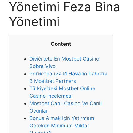
Yönetimi Feza Bina
Yönetimi
Content
Diviértete En Mostbet Casino
Sobre Vivo
Регистрация И Начало Работы
В Mostbet Partners
Türkiye’deki Mostbet Online
Casino İncelemesi
Mostbet Canlı Casino Ve Canlı
Oyunlar
Bonus Almak Için Yatırmam
Gereken Minimum Miktar