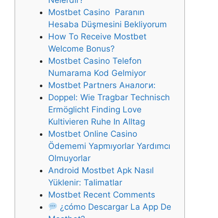
Nelerdir?
Mostbet Casino Paranın
Hesaba Düşmesini Bekliyorum
How To Receive Mostbet
Welcome Bonus?
Mostbet Casino Telefon
Numarama Kod Gelmiyor
Mostbet Partners Аналоги:
Doppel: Wie Tragbar Technisch
Ermöglicht Finding Love
Kultivieren Ruhe In Alltag
Mostbet Online Casino
Ödememi Yapmıyorlar Yardımcı
Olmuyorlar
Android Mostbet Apk Nasıl
Yüklenir: Talimatlar
Mostbet Recent Comments
¿cómo Descargar La App De