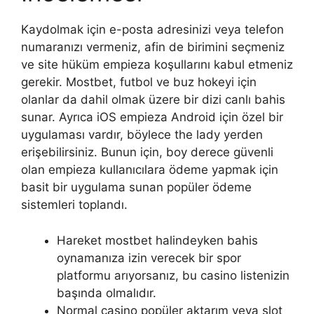
Kaydolmak için e-posta adresinizi veya telefon
numaranızı vermeniz, afin de birimini seçmeniz
ve site hüküm empieza koşullarını kabul etmeniz
gerekir. Mostbet, futbol ve buz hokeyi için
olanlar da dahil olmak üzere bir dizi canlı bahis
sunar. Ayrıca iOS empieza Android için özel bir
uygulaması vardır, böylece the lady yerden
erişebilirsiniz. Bunun için, boy derece güvenli
olan empieza kullanıcılara ödeme yapmak için
basit bir uygulama sunan popüler ödeme
sistemleri toplandı.
Hareket mostbet halindeyken bahis
oynamanıza izin verecek bir spor
platformu arıyorsanız, bu casino listenizin
başında olmalıdır.
Normal casino popüler aktarım veya slot