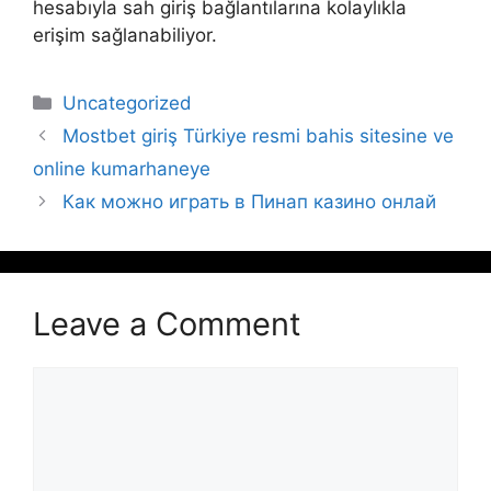
hesabıyla sah giriş bağlantılarına kolaylıkla
erişim sağlanabiliyor.
Uncategorized
Mostbet giriş Türkiye resmi bahis sitesine ve
online kumarhaneye
Как можно играть в Пинап казино онлай
Leave a Comment