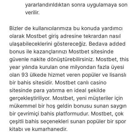
yararlandırıldıktan sonra uygulamaya son
verilir.
Bizler de kullanıcılarımıza bu konuda yardımcı
olarak Mostbet giriş adresine tekrardan nasıl
ulaşabileceklerini göstereceğiz. Bedava added
bonus ile kazançlarınızı Mostbet sitesinde
güvenle nakite dönüştürebilirsiniz. Mostbet, this
year yılında kurulan one milyondan fazla üyesi
olan 93 ülkede hizmet veren popüler ve lisanslı
bir bahis sitesidir. Mostbet canlı casino
sitesinde para yatırma en ideal şekilde
gerçekleştiriliyor. Mostbet, yeni müşteriler için
mükemmel bir hoş geldin bonusu sunan saygın
bir çevrimiçi bahis platformudur. Mostbet, çok
çeşitli bahis seçenekleri sunan popüler bir spor
kitabı ve kumarhanedir.