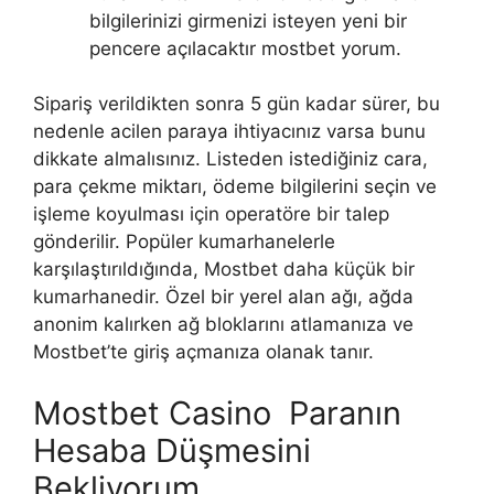
bilgilerinizi girmenizi isteyen yeni bir
pencere açılacaktır mostbet yorum.
Sipariş verildikten sonra 5 gün kadar sürer, bu
nedenle acilen paraya ihtiyacınız varsa bunu
dikkate almalısınız. Listeden istediğiniz cara,
para çekme miktarı, ödeme bilgilerini seçin ve
işleme koyulması için operatöre bir talep
gönderilir. Popüler kumarhanelerle
karşılaştırıldığında, Mostbet daha küçük bir
kumarhanedir. Özel bir yerel alan ağı, ağda
anonim kalırken ağ bloklarını atlamanıza ve
Mostbet’te giriş açmanıza olanak tanır.
Mostbet Casino Paranın
Hesaba Düşmesini
Bekliyorum