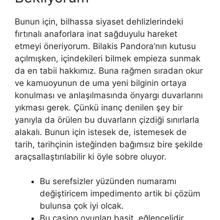
Bunun için, bilhassa siyaset dehlizlerindeki
fırtınalı anaforlara inat sağduyulu hareket
etmeyi öneriyorum. Bilakis Pandora’nın kutusu
açılmışken, içindekileri bilmek empieza sunmak
da en tabii hakkımız. Buna rağmen sıradan okur
ve kamuoyunun de uma yeni bilginin ortaya
konulması ve anlaşılmasında önyargı duvarlarını
yıkması gerek. Çünkü inanç denilen şey bir
yanıyla da örülen bu duvarların çizdiği sınırlarla
alakalı. Bunun için istesek de, istemesek de
tarih, tarihçinin isteğinden bağımsız bire şekilde
araçsallaştırılabilir ki öyle sobre oluyor.
Bu serefsizler yüzünden numaramı
değiştiricem impedimento artik bi çözüm
bulunsa çok iyi olcak.
Bu casino oyunları basit, eğlencelidir