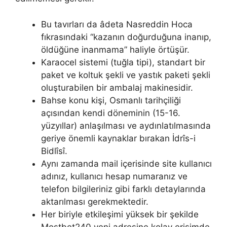
Bu tavırları da âdeta Nasreddin Hoca
fıkrasındaki “kazanın doğurduğuna inanıp,
öldüğüne inanmama” haliyle örtüşür.
Karaocel sistemi (tuğla tipi), standart bir
paket ve koltuk şekli ve yastık paketi şekli
oluşturabilen bir ambalaj makinesidir.
Bahse konu kişi, Osmanlı tarihçiliği
açısından kendi döneminin (15-16.
yüzyıllar) anlaşılması ve aydınlatılmasında
geriye önemli kaynaklar bırakan İdrîs-i
Bidlîsî.
Aynı zamanda mail içerisinde site kullanıcı
adınız, kullanıcı hesap numaranız ve
telefon bilgileriniz gibi farklı detaylarında
aktarılması gerekmektedir.
Her biriyle etkileşimi yüksek bir şekilde
Mostbet240 yeni adresine kolay erişimde