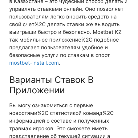
в Казахстане – это чудесный способ делать и
управлять ставками онлайн. Оно позволяет
пользователям легко вносить средств на
свой счет%2C делать ставки же выводить
выигрыши быстро и безопасно. Mostbet KZ –
так мобильное приложение%2C подобное
предлагает пользователям удобное и
безопасные услуги по ставкам в спорт
mostbet-install.com
.
Варианты Ставок В
Приложении
Вы могу ознакомиться с первые
новостями%2C статистикой команд%2C
информацией о составе и полученных
травмах игроков. Это сможете иметь
представление об текущей ситуации а