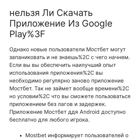
нельзя Ли Скачать
Приложение Из Google
Play%3F
Однако новые пользователи Мостбет могут
запаниковать и не знаешь%2C с чего начнем.
Если вы вы обеспечить наилучший опыт
использования приложения%2C вы
необходимо регулярно заново приложение
Мостбет. Так не займет вообще времени%2C
но условии%2C что вы сможете пользоваться
приложением без лагов и задержек.
Приложение Мостбет ддя Android доступно
бесплатно для любого игрока.
Mostbet информирует пользователей о