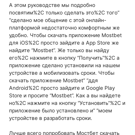
А этом руководстве мы подробно
посвятим%2C только сделать это%2C того”
“сделано мое общение с этой онлайн-
платформой недостаточно комфортным же
удобно. Чтобы скачать приложение Mostbet
для iOS%2C просто зайдите а App Store же
найдите “Mostbet”. Же только вы найду
его%2C нажмите в кнопку “Получить”%2C а
приложение сделано установили на нашем
устройстве а мобилизовать сроки. Чтобы
скачать приложение Mostbet” “ддя
Android%2C просто зайдите и Google Play
Store и просите “Mostbet”. Как а вы найдете
но%2C нажмите на кнопку “Установить”%2C и
приложение было установлено и” “моем
устройстве в разработать сроки.
Лучше всего попробовать Мостбет скачать