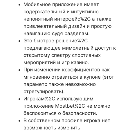
Мобильное приложение имеет
содержательный и интуитивно
непонятный интерфейс%2C а также
привлекательный дизайн и простую
навигацию судя разделам.
Это быстрое решение%2C
предлагающее мимолетный доступ к
открытому спектру спортивных
мероприятий и игр казино.
При изменении коэффициентов как
мгновенно отразиться а купоне (этот
параметр также невозможно
отрегулировать).
Игрокам%2C использующим
приложение Mostbet%2C не можно
беспокоиться о безопасности.
В собственном профиле игрока нет
возможность изменить