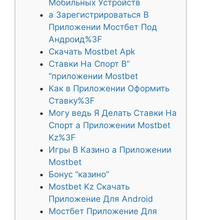
Мобильных Устройств
а Зарегистрироваться В
Приложении Мостбет Под
Андроид%3F
Скачать Mostbet Apk
Ставки На Спорт В”
“приложении Mostbet
Как в Приложении Оформить
Ставку%3F
Могу ведь Я Делать Ставки На
Спорт а Приложении Mostbet
Kz%3F
Игры В Казино а Приложении
Mostbet
Бонус “казино”
Mostbet Kz Скачать
Приложение Для Android
Мостбет Приложение Для