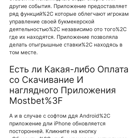
другие события. Приложение предоставляет
ряд функций%2C которые облегчают игрокам
управление своей букмекерской
деятельностью%2C независимо ото того%2C
где их находятся. Приложение позволяла
делать отыгрышные ставки%2C находясь в
том месте.
Есть ли Какая-либо Оплата
со Скачивание И
наглядного Приложения
Mostbet%3F
А и в случае с софтом ддя Android%2C
приложение дли iPhone обновляется
посторонней. Кликните на кнопку