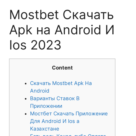
Mostbet Скачать
Apk на Android И
Ios 2023
Content
Скачать Mostbet Apk На
Android
Варианты Ставок В
Приложении
Мостбет Скачать Приложение
Для Android И Ios а
Казахстане