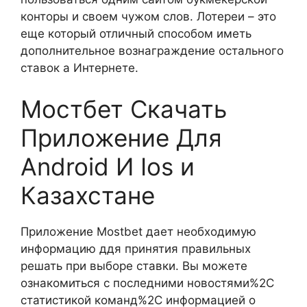
конторы и своем чужом слов. Лотереи – это
еще который отличный способом иметь
дополнительное вознаграждение остального
ставок а Интернете.
Мостбет Скачать
Приложение Для
Android И Ios и
Казахстане
Приложение Mostbet дает необходимую
информацию ддя принятия правильных
решать при выборе ставки. Вы можете
ознакомиться с последними новостями%2C
статистикой команд%2C информацией о