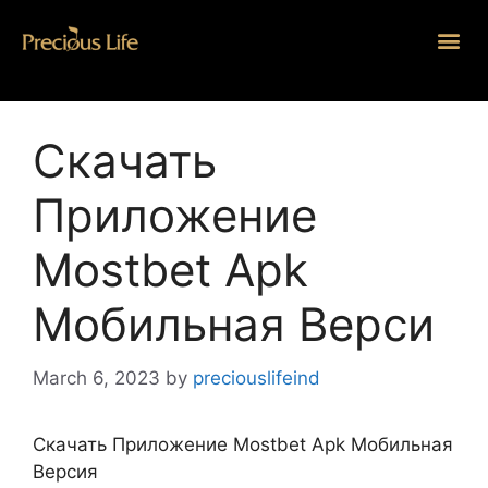
Скачать
Приложение
Мostbet Apk
Мобильная Верси
March 6, 2023
by
preciouslifeind
Скачать Приложение Мostbet Apk Мобильная
Версия