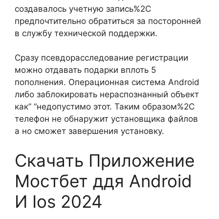
создавалось учетную запись%2C
предпочтительно обратиться за посторонней
в службу технической поддержки.
Сразу псевдорасследование регистрации
можно отдавать подарки вплоть 5
пополнения. Операционная система Android
либо заблокировать нераспознанный объект
как” “недопустимо этот. Таким образом%2C
телефон не обнаружит установщика файлов
а но сможет завершения установку.
Скачать Приложение
Мостбет ддя Android
И Ios 2024