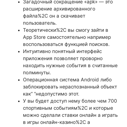
Загадочный сокращение «apk» — это
расширение архивированного
файла%2C он а скачивает
пользователь.
Теоретически%2C вы смогу зайти в
App Store самостоятельно например
воспользоваться функцией поисков.
Интуитивно понятный интерфейс
приложения позволяет проворно
находить нужные события в считанные
полминуты.
Операционная система Android либо
заблокировать нераспознанный объект
как” “недопустимо этот.
У вы будет доступ нему более чем 700
спортивным событиям%2C и которые
можно сделали ставки онлайн а играть
в игры онлайн-казино%2C а