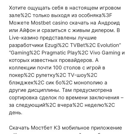
Хотите ощущать себя в настоящем игровом
зале%2C только выходя из особняка%3F
Можете Mostbet casino скачать на Андроид
или Айфон и сразиться с живым дилером. В
Live-казино представлены лучшие
разработчики Ezugi%2C TVBet%2C Evolution”
“Gaming%2C Pragmatic Play%2C Vivo Gaming и
которых известных провайдеров. А
коллекции почти 100 столов с игрой в
покер%2C рулетку%2C TV-шоу%2C
блэкджек%2C сик бо%2C монополию а
другие дисциплины. Там предусмотрена
сортировка сделок по времени заключения –
за следующий%2C вчера%2C неделю%2C
день.
Скачать Мостбет КЗ мобильное приложение