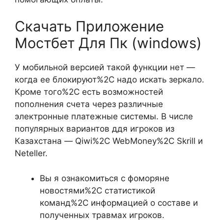
Скачать Приложение
Мостбет Для Пк (windows)
У мобильной версией такой функции нет —
когда ее блокируют%2C надо искать зеркало.
Кроме того%2C есть возможностей
пополнения счета через различные
электронные платежные системы. В числе
популярных вариантов ддя игроков из
Казахстана — Qiwi%2C WebMoney%2C Skrill и
Neteller.
Вы я ознакомиться с фоморяне
новостями%2C статистикой
команд%2C информацией о составе и
полученных травмах игроков.