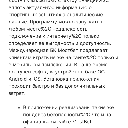
доступ к закрытому спектру функций%2C
вплоть актуальную информацию о
спортивных событиях а аналитические
данные. Программу можно запускать в
любом месте%2C недалеко есть
подключение к интернету%2C только
определяет ее выгодность и доступность.
Международная БК Мостбет предлагает
клиентам играть не же на сайте%2C только и
в мобильном приложении. В наше время
доступен софт для устройств в базе ОС
Android и iOS. Установка приложения
проходит быстро и без дополнительных
затрат.
В приложении реализованы такие же
пондевез безопасности%2C что и на
официальном сайте MostBet.