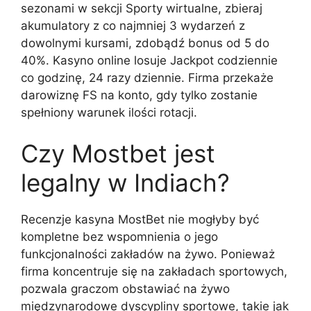
sezonami w sekcji Sporty wirtualne, zbieraj
akumulatory z co najmniej 3 wydarzeń z
dowolnymi kursami, zdobądź bonus od 5 do
40%. Kasyno online losuje Jackpot codziennie
co godzinę, 24 razy dziennie. Firma przekaże
darowiznę FS na konto, gdy tylko zostanie
spełniony warunek ilości rotacji.
Czy Mostbet jest
legalny w Indiach?
Recenzje kasyna MostBet nie mogłyby być
kompletne bez wspomnienia o jego
funkcjonalności zakładów na żywo. Ponieważ
firma koncentruje się na zakładach sportowych,
pozwala graczom obstawiać na żywo
międzynarodowe dyscypliny sportowe, takie jak