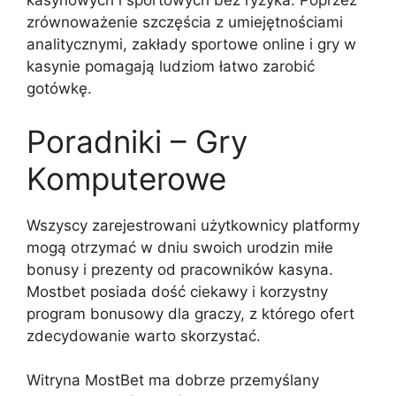
kasynowych i sportowych bez ryzyka. Poprzez
zrównoważenie szczęścia z umiejętnościami
analitycznymi, zakłady sportowe online i gry w
kasynie pomagają ludziom łatwo zarobić
gotówkę.
Poradniki – Gry
Komputerowe
Wszyscy zarejestrowani użytkownicy platformy
mogą otrzymać w dniu swoich urodzin miłe
bonusy i prezenty od pracowników kasyna.
Mostbet posiada dość ciekawy i korzystny
program bonusowy dla graczy, z którego ofert
zdecydowanie warto skorzystać.
Witryna MostBet ma dobrze przemyślany