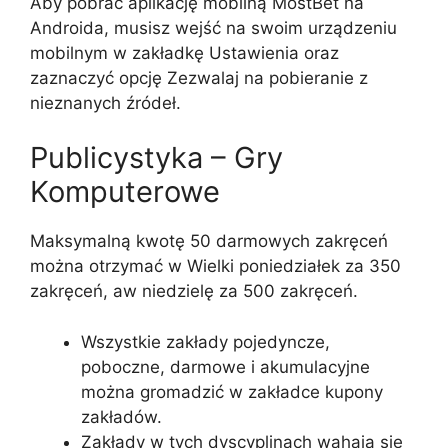
Aby pobrać aplikację mobilną MostBet na
Androida, musisz wejść na swoim urządzeniu
mobilnym w zakładkę Ustawienia oraz
zaznaczyć opcję Zezwalaj na pobieranie z
nieznanych źródeł.
Publicystyka – Gry
Komputerowe
Maksymalną kwotę 50 darmowych zakręceń
można otrzymać w Wielki poniedziałek za 350
zakręceń, aw niedzielę za 500 zakręceń.
Wszystkie zakłady pojedyncze,
poboczne, darmowe i akumulacyjne
można gromadzić w zakładce kupony
zakładów.
Zakłady w tych dyscyplinach wahają się