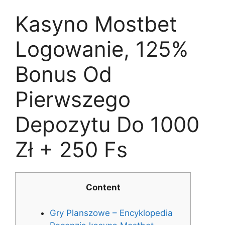
Kasyno Mostbet
Logowanie, 125%
Bonus Od
Pierwszego
Depozytu Do 1000
Zł + 250 Fs
Content
Gry Planszowe – Encyklopedia