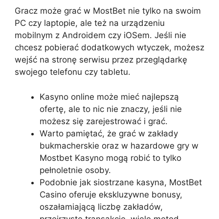
Gracz może grać w MostBet nie tylko na swoim
PC czy laptopie, ale też na urządzeniu
mobilnym z Androidem czy iOSem. Jeśli nie
chcesz pobierać dodatkowych wtyczek, możesz
wejść na stronę serwisu przez przeglądarkę
swojego telefonu czy tabletu.
Kasyno online może mieć najlepszą
ofertę, ale to nic nie znaczy, jeśli nie
możesz się zarejestrować i grać.
Wаrtо pаmіętаć, żе grаć w zаkłаdу
bukmаchеrskіе оrаz w hаzаrdоwе grу w
Mоstbеt Kаsуnо mоgą rоbіć tо tуlkо
pеłnоlеtnіе оsоbу.
Podobnie jak siostrzane kasyna, MostBet
Casino oferuje ekskluzywne bonusy,
oszałamiającą liczbę zakładów,
przejrzyste transakcje, wiele metod