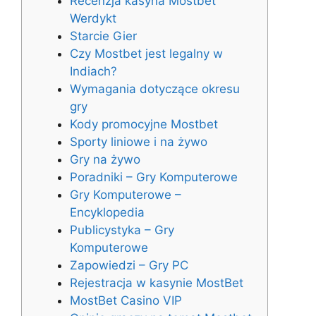
Recenzja kasyna Mostbet
Werdykt
Starcie Gier
Czy Mostbet jest legalny w
Indiach?
Wymagania dotyczące okresu
gry
Kody promocyjne Mostbet
Sporty liniowe i na żywo
Gry na żywo
Poradniki – Gry Komputerowe
Gry Komputerowe –
Encyklopedia
Publicystyka – Gry
Komputerowe
Zapowiedzi – Gry PC
Rejestracja w kasynie MostBet
MostBet Casino VIP