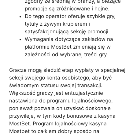
zgodny ze średnią w branży, a bieżące
promocje są zróżnicowane i hojne.
Do tego operator oferuje szybkie gry,
tytuły z żywym krupierem i
satysfakcjonującą sekcję promocji.
Wymagania dotyczące zakładów na
platformie MostBet zmieniają się w
zależności od wybranej treści gry.
Gracze mogą śledzić etap wypłaty w specjalnej
sekcji swojego konta osobistego, aby być
świadomym statusu swojej transakcji.
Większość graczy jest entuzjastycznie
nastawiona do programu lojalnościowego,
ponieważ pozwala on uzyskać doskonałe
przywileje, w tym kody bonusowe z kasyna
MostBet. Program lojalnościowy kasyna
Mostbet to całkiem dobry sposób na