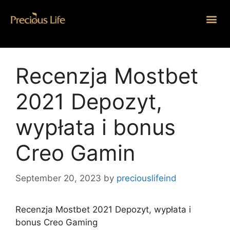
Recenzja Mostbet
2021 Depozyt,
wypłata i bonus
Creo Gamin
September 20, 2023
by
preciouslifeind
Recenzja Mostbet 2021 Depozyt, wypłata i
bonus Creo Gaming