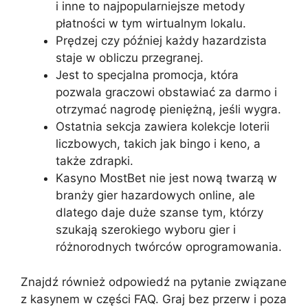
i inne to najpopularniejsze metody
płatności w tym wirtualnym lokalu.
Prędzej czy później każdy hazardzista
staje w obliczu przegranej.
Jest to specjalna promocja, która
pozwala graczowi obstawiać za darmo i
otrzymać nagrodę pieniężną, jeśli wygra.
Ostatnia sekcja zawiera kolekcje loterii
liczbowych, takich jak bingo i keno, a
także zdrapki.
Kasyno MostBet nie jest nową twarzą w
branży gier hazardowych online, ale
dlatego daje duże szanse tym, którzy
szukają szerokiego wyboru gier i
różnorodnych twórców oprogramowania.
Znajdź również odpowiedź na pytanie związane
z kasynem w części FAQ. Graj bez przerw i poza