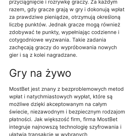
przyciągnięcie i rozrywkę graczy. Za każdym
razem, gdy gracze grają w gry i dokonują wpłat
za prawdziwe pieniądze, otrzymują określoną
liczbę punktów. Jednak gracze mogą również
zdobywać te punkty, wypełniając codzienne i
cotygodniowe wyzwania. Takie zadania
zachęcają graczy do wypróbowania nowych
gier i są z kolei nagradzane.
Gry na żywo
MostBet jest znany z bezproblemowych metod
wpłat i natychmiastowych wypłat, które są
możliwe dzięki akceptowanym na całym
świecie, niezawodnym i bezpiecznym rodzajom
płatności. Jak większość firm, firma MostBet
integruje najnowszą technologię szyfrowania i
ułatwia transakcje w wybranych