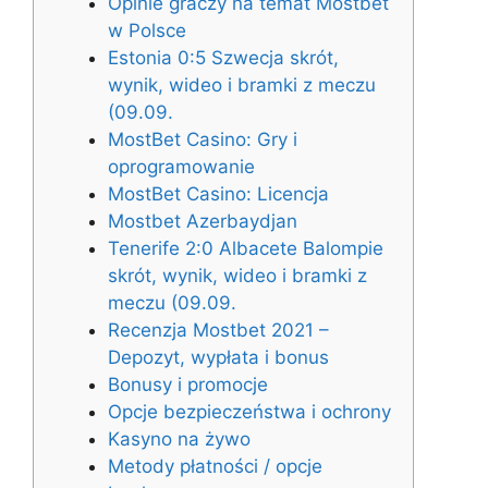
Opinie graczy na temat Mostbet
w Polsce
Estonia 0:5 Szwecja skrót,
wynik, wideo i bramki z meczu
(09.09.
MostBet Casino: Gry i
oprogramowanie
MostBet Casino: Licencja
Mostbet Azerbaydjan
Tenerife 2:0 Albacete Balompie
skrót, wynik, wideo i bramki z
meczu (09.09.
Recenzja Mostbet 2021 –
Depozyt, wypłata i bonus
Bonusy i promocje
Opcje bezpieczeństwa i ochrony
Kasyno na żywo
Metody płatności / opcje