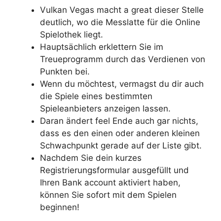
Vulkan Vegas macht a great dieser Stelle
deutlich, wo die Messlatte für die Online
Spielothek liegt.
Hauptsächlich erklettern Sie im
Treueprogramm durch das Verdienen von
Punkten bei.
Wenn du möchtest, vermagst du dir auch
die Spiele eines bestimmten
Spieleanbieters anzeigen lassen.
Daran ändert feel Ende auch gar nichts,
dass es den einen oder anderen kleinen
Schwachpunkt gerade auf der Liste gibt.
Nachdem Sie dein kurzes
Registrierungsformular ausgefüllt und
Ihren Bank account aktiviert haben,
können Sie sofort mit dem Spielen
beginnen!