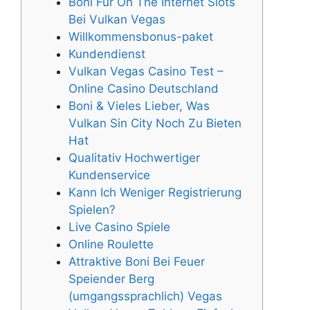
Boni Für On The Internet Slots
Bei Vulkan Vegas
Willkommensbonus-paket
Kundendienst
Vulkan Vegas Casino Test –
Online Casino Deutschland
Boni & Vieles Lieber, Was
Vulkan Sin City Noch Zu Bieten
Hat
Qualitativ Hochwertiger
Kundenservice
Kann Ich Weniger Registrierung
Spielen?
Live Casino Spiele
Online Roulette
Attraktive Boni Bei Feuer
Speiender Berg
(umgangssprachlich) Vegas