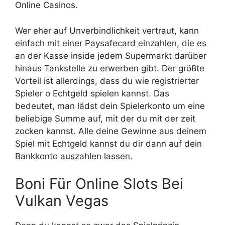
Online Casinos.
Wer eher auf Unverbindlichkeit vertraut, kann
einfach mit einer Paysafecard einzahlen, die es
an der Kasse inside jedem Supermarkt darüber
hinaus Tankstelle zu erwerben gibt. Der größte
Vorteil ist allerdings, dass du wie registrierter
Spieler o Echtgeld spielen kannst. Das
bedeutet, man lädst dein Spielerkonto um eine
beliebige Summe auf, mit der du mit der zeit
zocken kannst. Alle deine Gewinne aus deinem
Spiel mit Echtgeld kannst du dir dann auf dein
Bankkonto auszahlen lassen.
Boni Für Online Slots Bei
Vulkan Vegas