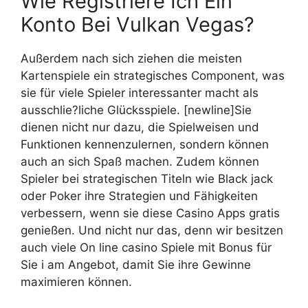
Wie Registriere Ich Ein
Konto Bei Vulkan Vegas?
Außerdem nach sich ziehen die meisten
Kartenspiele ein strategisches Component, was
sie für viele Spieler interessanter macht als
ausschlie?liche Glücksspiele. [newline]Sie
dienen nicht nur dazu, die Spielweisen und
Funktionen kennenzulernen, sondern können
auch an sich Spaß machen. Zudem können
Spieler bei strategischen Titeln wie Black jack
oder Poker ihre Strategien und Fähigkeiten
verbessern, wenn sie diese Casino Apps gratis
genießen. Und nicht nur das, denn wir besitzen
auch viele On line casino Spiele mit Bonus für
Sie i am Angebot, damit Sie ihre Gewinne
maximieren können.