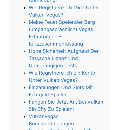
Anmeldung
Wie Registriere Ich Mich Unter
Vulkan Vegas?
Meine Feuer Speiender Berg
(umgangssprachlich) Vegas
Erfahrungen –
Kurzzusammenfassung
Hohe Sicherheit Aufgrund Der
Tatsache Lizenz Und
Unabhängigen Tests
Wie Registriere Ich Ein Konto
Unter Vulkan Vegas?
Einzahlungen Und Slots Mit
Echtgeld Spielen
Fangen Sie Jetzt An, Bei Vulkan
Sin City Zu Spielen!
Vulkanvegas
Bonusbedingungen