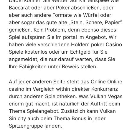
Dabei können Sie Wetten auf Kartenspiele wie
Baccarat oder aber Poker abschließen, oder
aber auch andere Formate wie Würfel oder
aber sogar das gute alte „Stein, Schere, Papier“
genießen. Kein Problem, denn ebenso dieses
Spiel aufspüren Sie im portal im Angebot. Wir
haben viele verschiedene Holdem poker Casino
Spiele kostenlos oder um Echtgeld für Sie
angemeldet, die nur darauf warten, dass Sie
Ihre Fähigkeiten unter Beweis stellen.
Auf jeder anderen Seite steht das Online Online
casino im Vergleich within direkter Konkurrenz
durch anderen Spielotheken. Was Vulkan Vegas
enorm gut macht, ist natürlich der Auftritt beim
Thema Spielangebot. Zusätzlich kann Vulkan
Sin city auch beim Thema Bonus in jeder
Spitzengruppe landen.