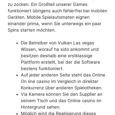
zu zocken. Ein Großteil unserer Games
funktioniert übrigens auch fehlerfrei bei mobilen
Geräten. Mobile Spielautomaten eignen
einander prima, wenn Sie unterwegs ein paar
Spins starten möchten.
Die Betreiber von Vulkan Las vegas
Wissen, worauf ha sido ankommt und
besitzen deshalb eine erstklassige
Plattform erstellt, bei der die Software
bestens funktioniert.
Auf jeder anderen Seite steht das Online
On line casino im Vergleich in direkter
Konkurrenz über anderen Spielotheken.
Via Kamera können Sie den Supplier an
seinem Tisch und das Online casino im
Hintergrund sehen.
Möglich wird die Realisierung dieses