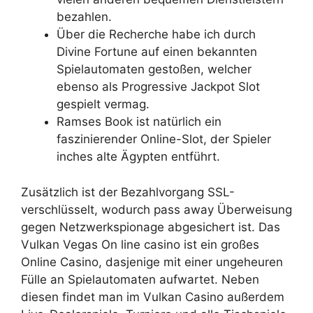
bezahlen.
Über die Recherche habe ich durch
Divine Fortune auf einen bekannten
Spielautomaten gestoßen, welcher
ebenso als Progressive Jackpot Slot
gespielt vermag.
Ramses Book ist natürlich ein
faszinierender Online-Slot, der Spieler
inches alte Ägypten entführt.
Zusätzlich ist der Bezahlvorgang SSL-
verschlüsselt, wodurch pass away Überweisung
gegen Netzwerkspionage abgesichert ist. Das
Vulkan Vegas On line casino ist ein großes
Online Casino, dasjenige mit einer ungeheuren
Fülle an Spielautomaten aufwartet. Neben
diesen findet man im Vulkan Casino außerdem