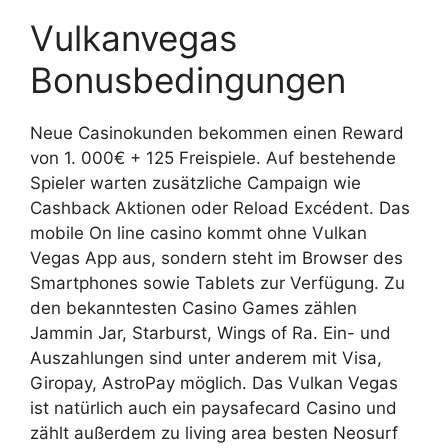
Vulkanvegas
Bonusbedingungen
Neue Casinokunden bekommen einen Reward
von 1. 000€ + 125 Freispiele. Auf bestehende
Spieler warten zusätzliche Campaign wie
Cashback Aktionen oder Reload Excédent. Das
mobile On line casino kommt ohne Vulkan
Vegas App aus, sondern steht im Browser des
Smartphones sowie Tablets zur Verfügung. Zu
den bekanntesten Casino Games zählen
Jammin Jar, Starburst, Wings of Ra. Ein- und
Auszahlungen sind unter anderem mit Visa,
Giropay, AstroPay möglich. Das Vulkan Vegas
ist natürlich auch ein paysafecard Casino und
zählt außerdem zu living area besten Neosurf