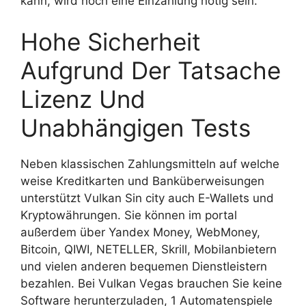
kann, wird noch eine Einzahlung nötig sein.
Hohe Sicherheit
Aufgrund Der Tatsache
Lizenz Und
Unabhängigen Tests
Neben klassischen Zahlungsmitteln auf welche
weise Kreditkarten und Banküberweisungen
unterstützt Vulkan Sin city auch E-Wallets und
Kryptowährungen. Sie können im portal
außerdem über Yandex Money, WebMoney,
Bitcoin, QIWI, NETELLER, Skrill, Mobilanbietern
und vielen anderen bequemen Dienstleistern
bezahlen. Bei Vulkan Vegas brauchen Sie keine
Software herunterzuladen, 1 Automatenspiele