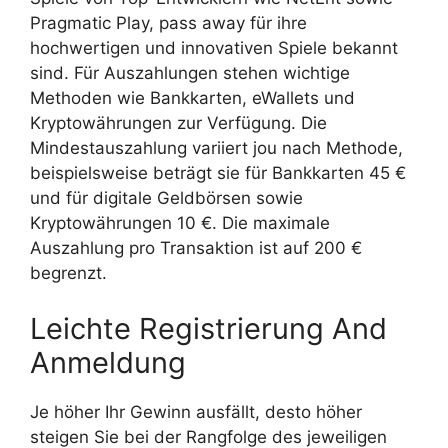
Pragmatic Play, pass away für ihre
hochwertigen und innovativen Spiele bekannt
sind. Für Auszahlungen stehen wichtige
Methoden wie Bankkarten, eWallets und
Kryptowährungen zur Verfügung. Die
Mindestauszahlung variiert jou nach Methode,
beispielsweise beträgt sie für Bankkarten 45 €
und für digitale Geldbörsen sowie
Kryptowährungen 10 €. Die maximale
Auszahlung pro Transaktion ist auf 200 €
begrenzt​​​​.
Leichte Registrierung And
Anmeldung
Je höher Ihr Gewinn ausfällt, desto höher
steigen Sie bei der Rangfolge des jeweiligen