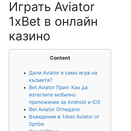
Играть Aviator
1xBet в онлайн
казино
Content
Дали Aviator е само игра на
късмета?
Bet Aviator Прил: Как да
изтеглите мобилно
приложение за Android и iOS
Bet Aviator Огледало
Въведение в 1xbet Aviator от
Spribe