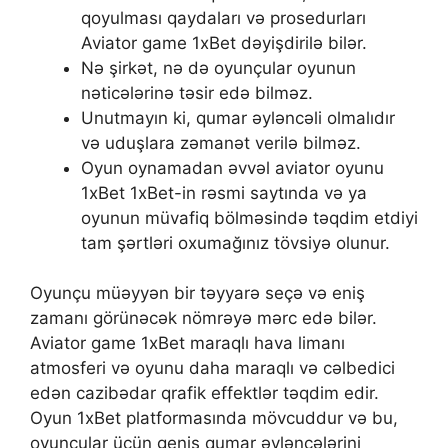
qoyulması qaydaları və prosedurları
Aviator game 1xBet dəyişdirilə bilər.
Nə şirkət, nə də oyunçular oyunun
nəticələrinə təsir edə bilməz.
Unutmayın ki, qumar əyləncəli olmalıdır
və uduşlara zəmanət verilə bilməz.
Oyun oynamadan əvvəl aviator oyunu
1xBet 1xBet-in rəsmi saytında və ya
oyunun müvafiq bölməsində təqdim etdiyi
tam şərtləri oxumağınız tövsiyə olunur.
Oyunçu müəyyən bir təyyarə seçə və eniş
zamanı görünəcək nömrəyə mərc edə bilər.
Aviator game 1xBet maraqlı hava limanı
atmosferi və oyunu daha maraqlı və cəlbedici
edən cazibədar qrafik effektlər təqdim edir.
Oyun 1xBet platformasında mövcuddur və bu,
oyunçular üçün geniş qumar əyləncələrini