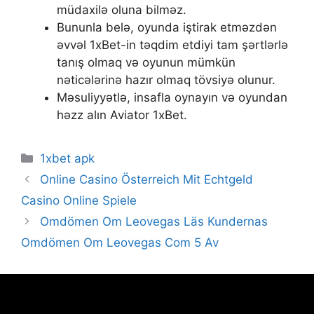
müdaxilə oluna bilməz.
Bununla belə, oyunda iştirak etməzdən
əvvəl 1xBet-in təqdim etdiyi tam şərtlərlə
tanış olmaq və oyunun mümkün
nəticələrinə hazır olmaq tövsiyə olunur.
Məsuliyyətlə, insafla oynayın və oyundan
həzz alın Aviator 1xBet.
1xbet apk
Online Casino Österreich Mit Echtgeld
Casino Online Spiele
Omdömen Om Leovegas Läs Kundernas
Omdömen Om Leovegas Com 5 Av