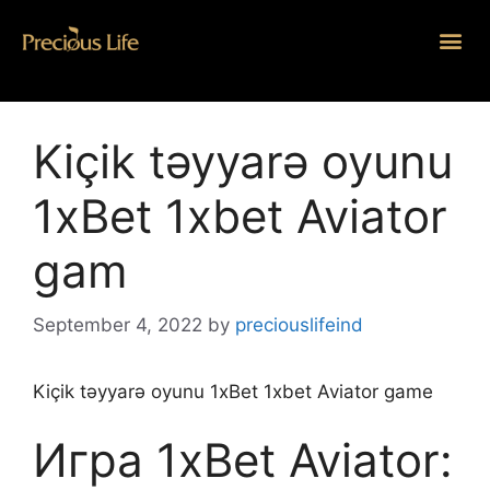
Kiçik təyyarə oyunu
1xBet 1xbet Aviator
gam
September 4, 2022
by
preciouslifeind
Kiçik təyyarə oyunu 1xBet 1xbet Aviator game
Игра 1xBet Aviator: