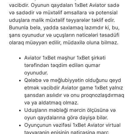
vacibdir. Oyunun qaydaları 1xBet Aviator sadə
və sadədir və müxtəlif əmsallara və potensial
uduşlara malik müxtəlif təyyarələr təklif edir.
Bununla belə, yadda saxlamaq lazımdır ki, bu,
şans oyunudur və uçuşların nəticələri təsadüfi
olaraq müəyyən edilir, müdaxilə oluna bilməz.
Aviator 1xBet məşhur 1xBet şirkəti
tərəfindən təqdim edilən qumar
oyunudur.
Qələbə və məğlubiyyətin olduğunu qeyd
etmək vacibdir Aviator game 1xBet yalnız
şansdan asılıdır və onu proqnozlaşdırmaq
və ya aldatmaq olmaz.
Uduşların məbləği mərcin ölçüsünə və
oyun qaydalarına görə dəyişə bilər.
Oyunçunun vəzifəsi 1xBet Aviator virtual
təyyarənin enişinin nəticəsinə mərc