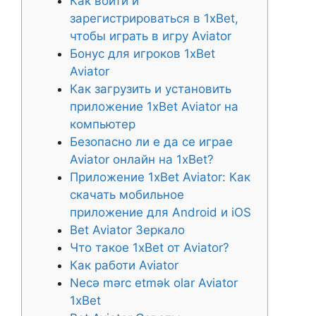
Как войти и
зарегистрироваться в 1xBet,
чтобы играть в игру Aviator
Бонус для игроков 1xBet
Aviator
Как загрузить и установить
приложение 1xBet Aviator на
компьютер
Безопасно ли е да се играе
Aviator онлайн на 1xBet?
Приложение 1xBet Aviator: Как
скачать мобильное
приложение для Android и iOS
Bet Aviator Зеркало
Что такое 1xBet от Aviator?
Как работи Aviator
Necə mərc etmək olar Aviator
1xBet