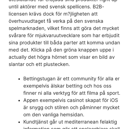
until aktörer med svensk spellicens. B2B-
licensen krävs dock för m?jligheten att
överhuvudtaget få verka på den svenska
spelmarknaden, vilket finns att göra det mycket
svårare för mjukvaruutvecklare som har erbjudit
sina produkter till båda parter att komma undan
med det. Klicka på den gröna knappen uppe i
actually det högra hörnet som visar en bild av
slantar och ett plustecken.
Bettingstugan är ett community för alla er
exempelvis älskar betting och hos oss
finner ni alla verktyg för att filma på sport.
Appen exempelvis casinot skapat för iOS
är snygg och stilren och påminner mycket
om den vanliga hemsidan.
Kundtjänst går ut mediterranean felaktig