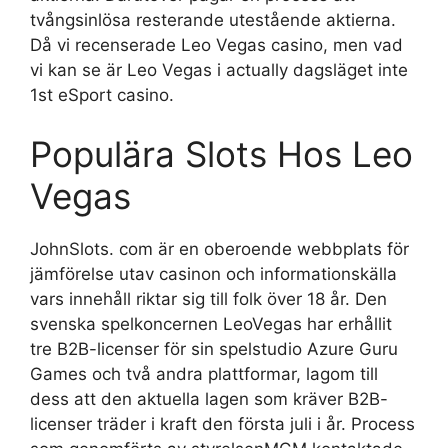
tvångsinlösa resterande utestående aktierna.
Då vi recenserade Leo Vegas casino, men vad
vi kan se är Leo Vegas i actually dagsläget inte
1st eSport casino.
Populära Slots Hos Leo
Vegas
JohnSlots. com är en oberoende webbplats för
jämförelse utav casinon och informationskälla
vars innehåll riktar sig till folk över 18 år. Den
svenska spelkoncernen LeoVegas har erhållit
tre B2B-licenser för sin spelstudio Azure Guru
Games och två andra plattformar, lagom till
dess att den aktuella lagen som kräver B2B-
licenser träder i kraft den första juli i år. Process