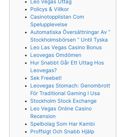
Leo Vegas Uttag
Policys & Villkor
Casinotopplistan Com
Spelupplevelse
Automatiska Översättningar Av ”
Stockholmsbörsen ” Until Tyska
Leo Las Vegas Casino Bonus
Leovegas Omdömen
Hur Snabbt Går Ett Uttag Hos
Leovegas?
Sek Freebet!
Leovegas Stomach: Genombrott
För Traditional Gaming I Usa
Stockholm Stock Exchange
Leo Vegas Online Casino
Recension
Spelbolag Som Har Kambi
Proffsigt Och Snabb Hjälp