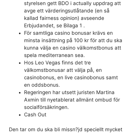
styrelsen gett BDO i actually uppdrag att
avge ett värderingsutlåtande (en så
kallad fairness opinion) avseende
Erbjudandet, se Bilaga 1 .
För samtliga casino bonusar krävs en
minsta insättning på 100 kr för att du ska
kunna välja en casino välkomstbonus att
spela mediterranean sea.
Hos Leo Vegas finns det tre
välkomstbonusar att välja på, en
casinobonus, en live casinobonus samt
en oddsbonus.
Regeringen har utsett juristen Martina
Axmin till nyetablerat allmänt ombud för
socialförsäkringen.
Cash Out
Den tar om du ska bli missn?jd speciellt mycket