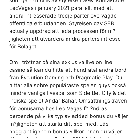
som genomförts av styrelsenMGM kontaktade
LeoVegas i january 2021 parallellt med att
andra intresserade tredje parter övervägde
offentliga erbjudanden. Styrelsen gav SEB i
actually uppdrag att leda processen för m?
jligheten att utvärdera andra parters intresse
för Bolaget.
Om i tröttnar på sina exklusiva live on line
casino så kan du hitta ett hundratal andra bord
från Evolution Gaming och Pragmatic Play. Du
hittar alla sobre populäraste spelen guys också
mindre vanliga livespel som Side Bet City & det
indiska spelet Andar Bahar. Omsättningskraven
för bonusarna hos Leo Vegas f?r?ndras
beroende på vilka typ av added bonus du väljer
m?jligheten att starta ditt spel med. Läs
noggrant igenom bonus villkor innan du väljer