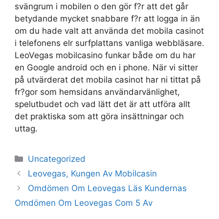
svängrum i mobilen o den gör f?r att det går
betydande mycket snabbare f?r att logga in än
om du hade valt att använda det mobila casinot
i telefonens elr surfplattans vanliga webbläsare.
LeoVegas mobilcasino funkar både om du har
en Google android och en i phone. När vi sitter
på utvärderat det mobila casinot har ni tittat på
fr?gor som hemsidans användarvänlighet,
spelutbudet och vad lätt det är att utföra allt
det praktiska som att göra insättningar och
uttag.
Uncategorized
Leovegas, Kungen Av Mobilcasin
Omdömen Om Leovegas Läs Kundernas
Omdömen Om Leovegas Com 5 Av