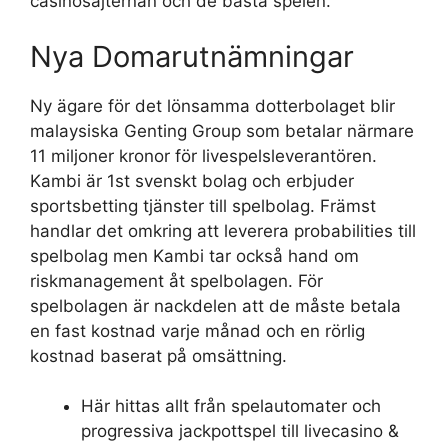
casinosajternan och de bästa spelen.
Nya Domarutnämningar
Ny ägare för det lönsamma dotterbolaget blir
malaysiska Genting Group som betalar närmare
11 miljoner kronor för livespelsleverantören.
Kambi är 1st svenskt bolag och erbjuder
sportsbetting tjänster till spelbolag. Främst
handlar det omkring att leverera probabilities till
spelbolag men Kambi tar också hand om
riskmanagement åt spelbolagen. För
spelbolagen är nackdelen att de måste betala
en fast kostnad varje månad och en rörlig
kostnad baserat på omsättning.
Här hittas allt från spelautomater och
progressiva jackpottspel till livecasino &