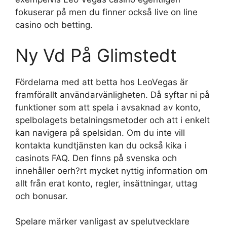
fokuserar på men du finner också live on line
casino och betting.
Ny Vd På Glimstedt
Fördelarna med att betta hos LeoVegas är
framförallt användarvänligheten. Då syftar ni på
funktioner som att spela i avsaknad av konto,
spelbolagets betalningsmetoder och att i enkelt
kan navigera på spelsidan. Om du inte vill
kontakta kundtjänsten kan du också kika i
casinots FAQ. Den finns på svenska och
innehåller oerh?rt mycket nyttig information om
allt från erat konto, regler, insättningar, uttag
och bonusar.
Spelare märker vanligast av spelutvecklare