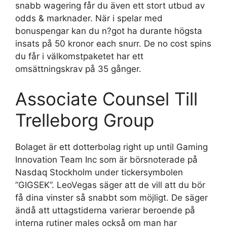
snabb wagering får du även ett stort utbud av
odds & marknader. När i spelar med
bonuspengar kan du n?got ha durante högsta
insats på 50 kronor each snurr. De no cost spins
du får i välkomstpaketet har ett
omsättningskrav på 35 gånger.
Associate Counsel Till
Trelleborg Group
Bolaget är ett dotterbolag right up until Gaming
Innovation Team Inc som är börsnoterade på
Nasdaq Stockholm under tickersymbolen
”GIGSEK”. LeoVegas säger att de vill att du bör
få dina vinster så snabbt som möjligt. De säger
ändå att uttagstiderna varierar beroende på
interna rutiner males också om man har