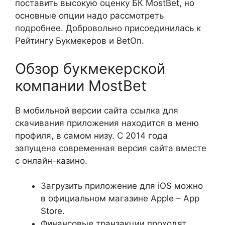
поставить высокую оценку БК MostBet, но
основные опции надо рассмотреть
подробнее. Добровольно присоединилась к
Рейтингу Букмекеров и BetOn.
Обзор букмекерской
компании MostBet
В мобильной версии сайта ссылка для
скачивания приложения находится в меню
профиля, в самом низу. С 2014 года
запущена современная версия сайта вместе
с онлайн-казино.
Загрузить приложение для iOS можно
в официальном магазине Apple – App
Store.
Финансовые транзакции проходят