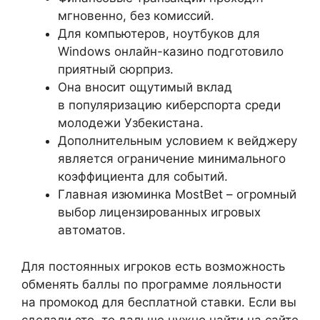
мгновенно, без комиссий.
Для компьютеров, ноутбуков для
Windows онлайн-казино подготовило
приятный сюрприз.
Она вносит ощутимый вклад
в популяризацию киберспорта среди
молодежи Узбекистана.
Дополнительным условием к вейджеру
является ограничение минимального
коэффициента для событий.
Главная изюминка MostBet – огромный
выбор лицензированных игровых
автоматов.
Для постоянных игроков есть возможность
обменять баллы по программе лояльности
на промокод для бесплатной ставки. Если вы
сделали это, то дальше нужно найти на сайте