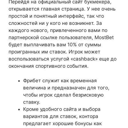
Перейдя на официальный сайт букмекера,
открывается главная страница. У нее очень
простой и понятный интерфейс, так что
сложностей ни у кого не возникнет. За
каждого нового, привлеченного вами по
партнерской ссылке пользователя, MostBet
будет выплачивать вам 10% от суммы
проигранных им ставок. Игрок может
воспользоваться услугой «cashback» еще до
окончания спортивного события.
Фрибет служит как временная
величина и предназначен для того,
чтобы игрок сделал безрисковую
ставку.
Кроме удобного сайта и выбора
вариантов для ставок, контора
предлагает хорошие бонусы как