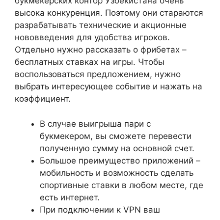
букмекерских контор Узбекистана очень
высока конкуренция. Поэтому они стараются
разрабатывать технические и акционные
нововведения для удобства игроков.
Отдельно нужно рассказать о фрибетах –
бесплатных ставках на игры. Чтобы
воспользоваться предложением, нужно
выбрать интересующее событие и нажать на
коэффициент.
В случае выигрыша пари с
букмекером, вы сможете перевести
полученную сумму на основной счет.
Большое преимущество приложений –
мобильность и возможность сделать
спортивные ставки в любом месте, где
есть интернет.
При подключении к VPN ваш