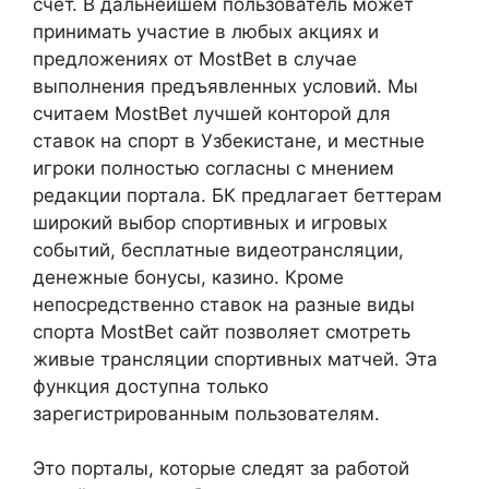
счет. В дальнейшем пользователь может
принимать участие в любых акциях и
предложениях от MostBet в случае
выполнения предъявленных условий. Мы
считаем MostBet лучшей конторой для
ставок на спорт в Узбекистане, и местные
игроки полностью согласны с мнением
редакции портала. БК предлагает беттерам
широкий выбор спортивных и игровых
событий, бесплатные видеотрансляции,
денежные бонусы, казино. Кроме
непосредственно ставок на разные виды
спорта MostBet сайт позволяет смотреть
живые трансляции спортивных матчей. Эта
функция доступна только
зарегистрированным пользователям.
Это порталы, которые следят за работой