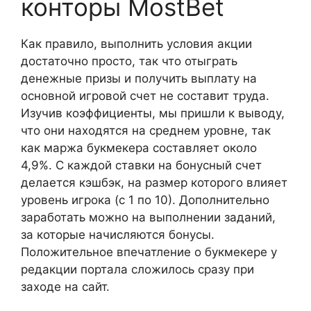
конторы MostBet
Как правило, выполнить условия акции
достаточно просто, так что отыграть
денежные призы и получить выплату на
основной игровой счет не составит труда.
Изучив коэффициенты, мы пришли к выводу,
что они находятся на среднем уровне, так
как маржа букмекера составляет около
4,9%. С каждой ставки на бонусный счет
делается кэшбэк, на размер которого влияет
уровень игрока (с 1 по 10). Дополнительно
заработать можно на выполнении заданий,
за которые начисляются бонусы.
Положительное впечатление о букмекере у
редакции портала сложилось сразу при
заходе на сайт.