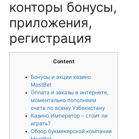
конторы бонусы,
приложения,
регистрация
Content
Бонусы и акции казино
MostBet
Оплата и заказы в интернете,
моментально пополняем
счета по всему Узбекистану
Казино Император – стоит ли
играть?
Обзор букмекерской компании