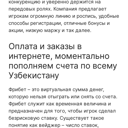
конкуренцию и уверенно держится на
передовых ролях. Компания предлагает
игрокам огромную линию и роспись, удобные
способы регистрации, отличные бонусы и
акции, низкую маржу и так далее.
Оплата и заказы в
интернете, моментально
пополняем счета по всему
Узбекистану
Фрибет – это виртуальная сумма денег,
которую нельзя отыграть или снять со счета.
Фрибет служит как временная величина и
предназначен для того, чтобы игрок сделал
безрисковую ставку. Существует такое
понятие как вейджер – число ставок,