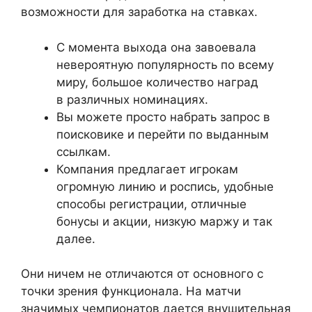
возможности для заработка на ставках.
С момента выхода она завоевала
невероятную популярность по всему
миру, большое количество наград
в различных номинациях.
Вы можете просто набрать запрос в
поисковике и перейти по выданным
ссылкам.
Компания предлагает игрокам
огромную линию и роспись, удобные
способы регистрации, отличные
бонусы и акции, низкую маржу и так
далее.
Они ничем не отличаются от основного с
точки зрения функционала. На матчи
значимых чемпионатов дается внушительная