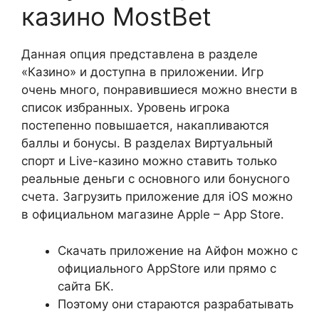
казино MostBet
Данная опция представлена в разделе
«Казино» и доступна в приложении. Игр
очень много, понравившиеся можно внести в
список избранных. Уровень игрока
постепенно повышается, накапливаются
баллы и бонусы. В разделах Виртуальный
спорт и Live-казино можно ставить только
реальные деньги с основного или бонусного
счета. Загрузить приложение для iOS можно
в официальном магазине Apple – App Store.
Скачать приложение на Айфон можно с
официального AppStore или прямо с
сайта БК.
Поэтому они стараются разрабатывать