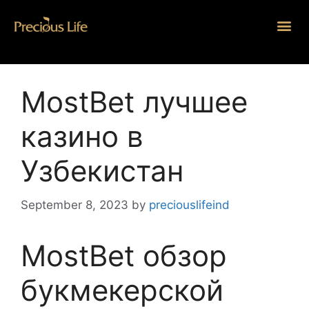
MostBet лучшее
казино в
Узбекистан
September 8, 2023
by
preciouslifeind
MostBet обзор
букмекерской