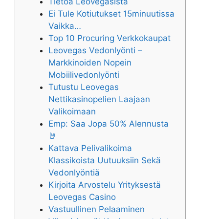
Tietoa Leovegasista
Ei Tule Kotiutukset 15minuutissa
Vaikka…
Top 10 Procuring Verkkokaupat
Leovegas Vedonlyönti –
Markkinoiden Nopein
Mobiilivedonlyönti
Tutustu Leovegas
Nettikasinopelien Laajaan
Valikoimaan
Emp: Saa Jopa 50% Alennusta
🤘
Kattava Pelivalikoima
Klassikoista Uutuuksiin Sekä
Vedonlyöntiä
Kirjoita Arvostelu Yrityksestä
Leovegas Casino
Vastuullinen Pelaaminen