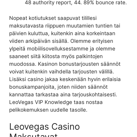
48 authority report, 44. 89% bounce rate.
Nopeat kotiutukset saapuvat tilillesi
maksutavasta riippuen muutamien tuntien tai
päivien kuluttua, kuitenkin aina korkeintaan
viiden arkipäivän sisällä. Olemme erityisen
ylpeitä mobiilisovelluksestamme ja olemme
saaneet siitä kiitosta myös palkintojen
muodossa. Kasinon bonustarjousten säännöt
voivat kuitenkin vaihdella tarjousten välillä.
Lisäksi casino jakaa keskenään hyvin erilaisia
bonuskampanjoita, joten niiden säännöt
kannattaa tarkastaa aina tarjouskohtaisesti.
LeoVegas VIP Knowledge taas nostaa
pelikokemuksen uudelle tasolle.
Leovegas Casino
Maksutavat