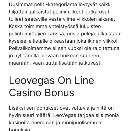
Uusimmat pelit -kategoriasta löytyvät kaikki
hiljattain julkaistut pelinimikkeet, jotka ovat
tulleet saataville vasta viime viikkojen aikana.
Koska toimimme yhteistyössä lukuisten
pelintoimittajien kanssa, uusia pelejä julkaistaan
kyseiselle listalle oikeastaan joka ikinen viikko!
Pelivalikoimamme ei sen vuoksi ole rajoitettuna
jo nyt tarjolla olevaan huikean suureen
määrään, vaan uutta lisätään jatkuvasti.
Leovegas On Line
Casino Bonus
Lisäksi sen bonukset ovat valtavia ja niitä on
hyvin suuri määrä. LeoVegas tarjoaa siis monia
kasinoita enemmän ja monipuolisemmin
bonuksia.