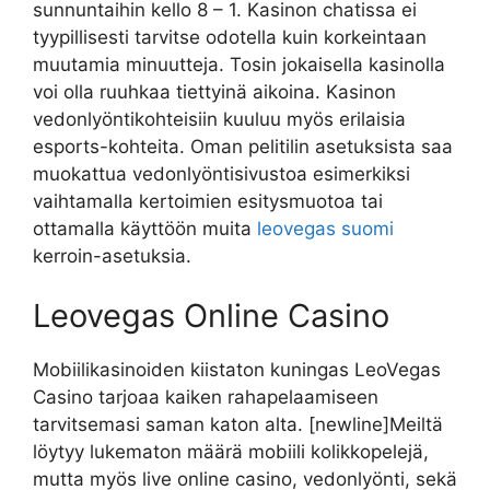
sunnuntaihin kello 8 – 1. Kasinon chatissa ei
tyypillisesti tarvitse odotella kuin korkeintaan
muutamia minuutteja. Tosin jokaisella kasinolla
voi olla ruuhkaa tiettyinä aikoina. Kasinon
vedonlyöntikohteisiin kuuluu myös erilaisia
esports-kohteita. Oman pelitilin asetuksista saa
muokattua vedonlyöntisivustoa esimerkiksi
vaihtamalla kertoimien esitysmuotoa tai
ottamalla käyttöön muita
leovegas suomi
kerroin-asetuksia.
Leovegas Online Casino
Mobiilikasinoiden kiistaton kuningas LeoVegas
Casino tarjoaa kaiken rahapelaamiseen
tarvitsemasi saman katon alta. [newline]Meiltä
löytyy lukematon määrä mobiili kolikkopelejä,
mutta myös live online casino, vedonlyönti, sekä