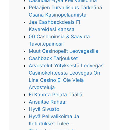
Casinolla Hyvä Peli Valikoima
Pelaajien Turvallisuus Tärkeänä
Osana Kasinopelaamista
Jaa Cashbackdeals Fi
Kavereidesi Kanssa
00 Cashcoinsia & Saavuta
Tavoitepainosi!
Muut Casinopelit Leovegasilla
Cashback Tarjoukset
Arvostelut Yrityksestä Leovegas
Casinokohteesta Leovegas On
Line Casino Ei Ole Vielä
Arvosteluja
Ei Kannta Pelata Täällä
Ansaitse Rahaa:
Hyvä Sivusto
Hyvä Pelivalikoima Ja
Kotiutukset Tulee…