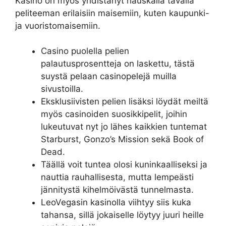
Kasino on myös yhdistänyt hauskalla tavalla
peliteeman erilaisiin maisemiin, kuten kaupunki-
ja vuoristomaisemiin.
Casino puolella pelien
palautusprosentteja on laskettu, tästä
suystä pelaan casinopelejä muilla
sivustoilla.
Eksklusiivisten pelien lisäksi löydät meiltä
myös casinoiden suosikkipelit, joihin
lukeutuvat nyt jo lähes kaikkien tuntemat
Starburst, Gonzo’s Mission sekä Book of
Dead.
Täällä voit tuntea olosi kuninkaalliseksi ja
nauttia rauhallisesta, mutta lempeästi
jännitystä kihelmöivästä tunnelmasta.
LeoVegasin kasinolla viihtyy siis kuka
tahansa, sillä jokaiselle löytyy juuri heille