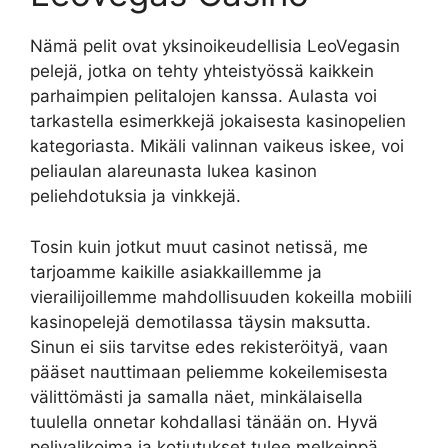
Nämä pelit ovat yksinoikeudellisia LeoVegasin
pelejä, jotka on tehty yhteistyössä kaikkein
parhaimpien pelitalojen kanssa. Aulasta voi
tarkastella esimerkkejä jokaisesta kasinopelien
kategoriasta. Mikäli valinnan vaikeus iskee, voi
peliaulan alareunasta lukea kasinon
peliehdotuksia ja vinkkejä.
Tosin kuin jotkut muut casinot netissä, me
tarjoamme kaikille asiakkaillemme ja
vierailijoillemme mahdollisuuden kokeilla mobiili
kasinopelejä demotilassa täysin maksutta.
Sinun ei siis tarvitse edes rekisteröityä, vaan
pääset nauttimaan peliemme kokeilemisesta
välittömästi ja samalla näet, minkälaisella
tuulella onnetar kohdallasi tänään on. Hyvä
pelivalikoima ja kotiutukset tulee melkeinpä