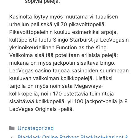
sopivia pelejä.
Kasinolta löytyy myös muutama virtuaalisen
urheilun peli sekä yli 70 pikavoittopeliä.
Pikavoittopeleihin kuuluu esimerkiksi arpoja,
kulttipelistä luotu Slingo Starburst ja LeoVegasin
yksinoikeudellinen Function as the King.
Valikoima sisältää poteiltaan erilaisia pelejä;
mukana on myös jackpotin sisältävä bingo.
LeoVegas casino tarjoaa kasinoiden suurimpaan
kuuluvan valikoiman kolikkopelejä. Lisäksi
tarjolla on myös noin sata Megaways-
kolikkopeliä, noin 170 ostettavia toimintoja
sisältävää kolikkopeliä, yli 100 jackpot-peliä ja 8
LeoVegas Originals -peliä.
Uncategorized
Blackjack Online Parhaat Blackjack-kasinot &