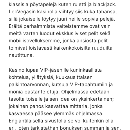
klassisia pöytäpelejä kuten ruletti ja blackjack.
LeoVegasin kasinolla viihtyy siis kuka tahansa,
sillä jokaiselle löytyy juuri heille sopivia pelejä.
Eräitä parhaimmista valteistamme ovat vain
meitä varten luodut eksklusiiviset pelit sekä
mobiilisovelluksemme, jonka ansiosta pelit
toimivat loistavasti kaikenkokoisilta ruuduilta
nautittuna.
Kasino lupaa VIP-jäsenille kuninkaallista
kohtelua, yllätyksiä, kuukausittaisen
palkintoarvonnan, kutsuja VIP-tapahtumiin ja
monia bastante etuja. Ohjelmassa edetään
tasolta toiselle ja sen idea on yksinkertainen;
jokainen panos kasvattaa mittaria, jonka
kasvaessa pääsee ylemmäs ohjelmassa.
Englantilaisella sivustolla se voi kuitenkin olla
eri, joten tarkistathan bonuksen summan ja sen,