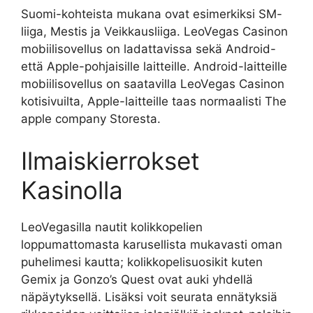
Suomi-kohteista mukana ovat esimerkiksi SM-
liiga, Mestis ja Veikkausliiga. LeoVegas Casinon
mobiilisovellus on ladattavissa sekä Android-
että Apple-pohjaisille laitteille. Android-laitteille
mobiilisovellus on saatavilla LeoVegas Casinon
kotisivuilta, Apple-laitteille taas normaalisti The
apple company Storesta.
Ilmaiskierrokset
Kasinolla
LeoVegasilla nautit kolikkopelien
loppumattomasta karusellista mukavasti oman
puhelimesi kautta; kolikkopelisuosikit kuten
Gemix ja Gonzo’s Quest ovat auki yhdellä
näpäytyksellä. Lisäksi voit seurata ennätyksiä