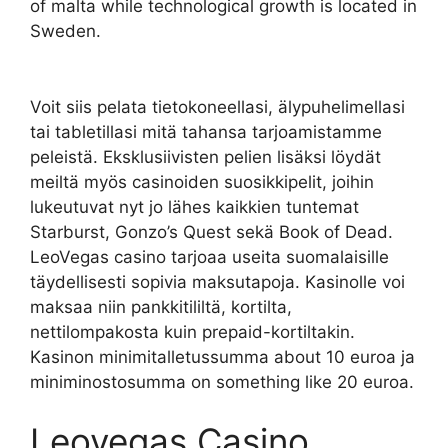
of malta while technological growth is located in
Sweden.
Voit siis pelata tietokoneellasi, älypuhelimellasi
tai tabletillasi mitä tahansa tarjoamistamme
peleistä. Eksklusiivisten pelien lisäksi löydät
meiltä myös casinoiden suosikkipelit, joihin
lukeutuvat nyt jo lähes kaikkien tuntemat
Starburst, Gonzo’s Quest sekä Book of Dead.
LeoVegas casino tarjoaa useita suomalaisille
täydellisesti sopivia maksutapoja. Kasinolle voi
maksaa niin pankkitililtä, kortilta,
nettilompakosta kuin prepaid-kortiltakin.
Kasinon minimitalletussumma about 10 euroa ja
miniminostosumma on something like 20 euroa.
Leovegas Casino