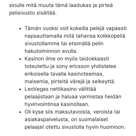
sinulle mitä muuta tämä laadukas ja pirteä
pelisivusto sisältää.
Tämän vuoksi voit kokeilla pelejä vapaasti
napsauttamalla mitä tahansa kolikkopeliä
sivustollamme tai etsimällä pelin
hakutoiminnon avulla.
Kasinon ilme on myös taidokkaasti
toteutettu ja sony ericsson yhdistelee
erikoisella tavalla kasinoteemaa,
maisemia, pirteitä värejä ja selkeyttä.
LeoVegas nettikasino välittää
pelaajistaan ja haluaa varmistaa heidän
hyvinvointinsa kasinollaan.
Oli kyse siis maksutavoista, veroista tai
asiakaspalvelusta, on suomalaiset
pelaajat otettu sivustolla hyvin huomioon.