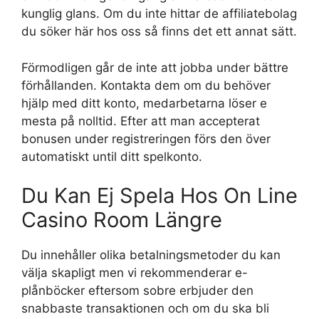
kunglig glans. Om du inte hittar de affiliatebolag
du söker här hos oss så finns det ett annat sätt.
Förmodligen går de inte att jobba under bättre
förhållanden. Kontakta dem om du behöver
hjälp med ditt konto, medarbetarna löser e
mesta på nolltid. Efter att man accepterat
bonusen under registreringen förs den över
automatiskt until ditt spelkonto.
Du Kan Ej Spela Hos On Line
Casino Room Längre
Du innehåller olika betalningsmetoder du kan
välja skapligt men vi rekommenderar e-
plånböcker eftersom sobre erbjuder den
snabbaste transaktionen och om du ska bli