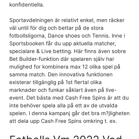
konfidentiella.
Sportavdelningen är relativt enkel, men räcker
väl until för dig och bettar på de stora
fotbollsligorna, Dance shoes och Tennis. Inne i
Sportsbooken får du upp aktuella matcher,
specialare & Live betting. Här finns även sobre
Bet Builder-funktion där spelaren själv har
mulighed for kombinera max 12 olika spel på
samma match. Den innovativa funktionen
existerar tillgänglig på 1st flertal olika
marknader och funkar såklart även på live-
event. Det bästa med Cash Free Spins är att du
inte behöver spela alla på ett av de utvalda
spelen. I denna kampanj går det bra m?jligheten
att dela upp Cash Free Spins omkring t. ex.