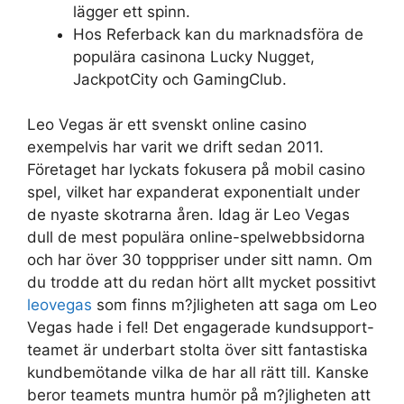
lägger ett spinn.
Hos Referback kan du marknadsföra de
populära casinona Lucky Nugget,
JackpotCity och GamingClub.
Leo Vegas är ett svenskt online casino
exempelvis har varit we drift sedan 2011.
Företaget har lyckats fokusera på mobil casino
spel, vilket har expanderat exponentialt under
de nyaste skotrarna åren. Idag är Leo Vegas
dull de mest populära online-spelwebbsidorna
och har över 30 topppriser under sitt namn. Om
du trodde att du redan hört allt mycket possitivt
leovegas
som finns m?jligheten att saga om Leo
Vegas hade i fel! Det engagerade kundsupport-
teamet är underbart stolta över sitt fantastiska
kundbemötande vilka de har all rätt till. Kanske
beror teamets muntra humör på m?jligheten att