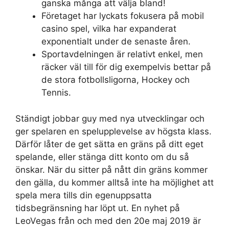
ganska många att välja bland!
Företaget har lyckats fokusera på mobil
casino spel, vilka har expanderat
exponentialt under de senaste åren.
Sportavdelningen är relativt enkel, men
räcker väl till för dig exempelvis bettar på
de stora fotbollsligorna, Hockey och
Tennis.
Ständigt jobbar guy med nya utvecklingar och
ger spelaren en spelupplevelse av högsta klass.
Därför låter de get sätta en gräns på ditt eget
spelande, eller stänga ditt konto om du så
önskar. När du sitter på nått din gräns kommer
den gälla, du kommer alltså inte ha möjlighet att
spela mera tills din egenuppsatta
tidsbegränsning har löpt ut. En nyhet på
LeoVegas från och med den 20e maj 2019 är