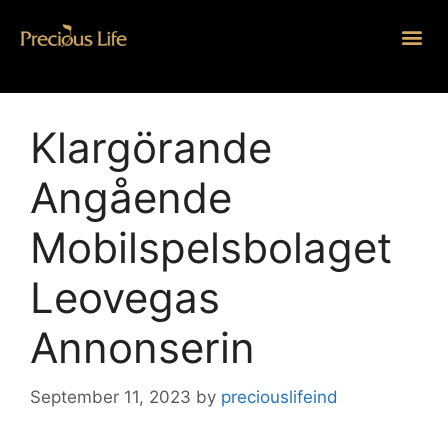
Klargörande
Angående
Mobilspelsbolaget
Leovegas
Annonserin
September 11, 2023
by
preciouslifeind