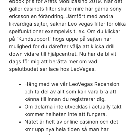
ebook pris för Årets Mobilcasino 2019. När det
gäller casinots filter skulle mire här gärna sony
ericsson en förändring. Jämfört med andra
likvärdiga sajter, saknar Leo vegas filter för olika
spelfunktioner exempelvis t. ex. Om du klickar
på ”Kundsupport” högs uppe på sajten har
mulighed for du därefter välja att klicka drill
down vidare till hjälpcentret. Nu har de blivit
dags för mig att berätta mer om vad
spelutbudet ser lace hos LeoVegas.
Häng med we vår LeoVegas Recension
och ta del av allt som kan vara bra att
känna till innan du registrerar dig.
Om delarna inte utvecklas i actually takt
kommer helheten inte att fungera.
Nätet är helt av online casinon och det
kmr upp nya hela tiden så man har