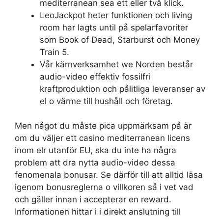
mediterranean sea ett eller två klick.
LeoJackpot heter funktionen och living
room har lagts until på spelarfavoriter
som Book of Dead, Starburst och Money
Train 5.
Vår kärnverksamhet we Norden består
audio-video effektiv fossilfri
kraftproduktion och pålitliga leveranser av
el o värme till hushåll och företag.
Men något du måste pica uppmärksam på är
om du väljer ett casino mediterranean licens
inom elr utanför EU, ska du inte ha några
problem att dra nytta audio-video dessa
fenomenala bonusar. Se därför till att alltid läsa
igenom bonusreglerna o villkoren så i vet vad
och gäller innan i accepterar en reward.
Informationen hittar i i direkt anslutning till