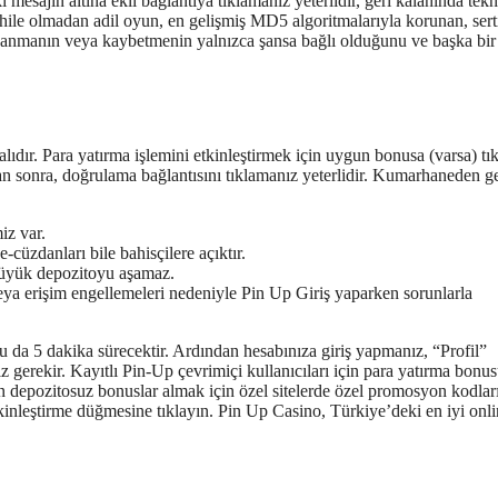
i mesajın altına ekli bağlantıya tıklamanız yeterlidir, geri kalanında tekn
ile olmadan adil oyun, en gelişmiş MD5 algoritmalarıyla korunan, serti
azanmanın veya kaybetmenin yalnızca şansa bağlı olduğunu ve başka bir
alıdır. Para yatırma işlemini etkinleştirmek için uygun bonusa (varsa) tık
tan sonra, doğrulama bağlantısını tıklamanız yeterlidir. Kumarhaneden g
iz var.
-cüzdanları bile bahisçilere açıktır.
n büyük depozitoyu aşamaz.
rı veya erişim engellemeleri nedeniyle Pin Up Giriş yaparken sorunlarla
 da 5 dakika sürecektir. Ardından hesabınıza giriş yapmanız, “Profil”
erekir. Kayıtlı Pin-Up çevrimiçi kullanıcıları için para yatırma bonus
n depozitosuz bonuslar almak için özel sitelerde özel promosyon kodlar
etkinleştirme düğmesine tıklayın. Pin Up Casino, Türkiye’deki en iyi onl