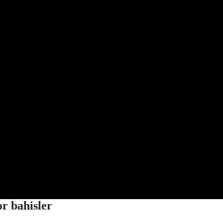
or bahisler