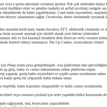
ızı veya e-posta adresinizi vermeniz gerekir. Pek çok nedenden dolayı
yal özellikler ekler ve şimdiye kadarki en şeffaf çevrimiçi rastgele say
n etkinliklerde de bahis yapabilirsiniz. Canlı bahis seçenekleri, maçları
en üst düzeye çıkarmanızı sağlar. Oyuncular, demo sürümünde oynamak i
i arasında kredi kartı, banka havalesi, EFT, elektronik cüzdanlar ve 
a fazla seçenek sunmak için sürekli olarak yeni ödeme yöntemleri
unuzu alın ve bol kazançlı fırsatlarla dolu heyecan verici oyunun tadın
i olarak kontrol etmeyi unutmayın. Pin Up Casino, oyuncularını cömert
in Pinap resmi ayna geliştirilmişdir. Ana platformun tüm işlevselliğini
Pin up giriş, bahis ve casino tutkunlarının online platforma erişim
irişi yaparak, geniş bahis seçenekleri ve çeşitli casino oyunlarının tadını
ara kadar geniş bir yelpazede bahis imkanı sunar.
na erişebilir, bahis kuponları oluşturabilir ve farklı casino oyunlarında
abilecekleri veya sorunun çözümü için neler yapabilecekleri konusunda de
işim sağlayarak, maç heyecanını yaşayabilirler.