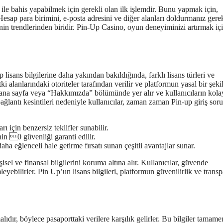
le bahis yapabilmek için gerekli olan ilk işlemdir. Bunu yapmak için,
Hesap para birimini, e-posta adresini ve diğer alanları doldurmanız ger
sinin trendlerinden biridir. Pin-Up Casino, oyun deneyiminizi artırmak iç
 lisans bilgilerine daha yakından bakıldığında, farklı lisans türleri ve
i alanlarındaki otoriteler tarafından verilir ve platformun yasal bir şeki
la ana sayfa veya “Hakkımızda” bölümünde yer alır ve kullanıcıların kol
ağlantı kesintileri nedeniyle kullanıcılar, zaman zaman Pin-up giriş sor
 için benzersiz teklifler sunabilir.
nin 0 güvenliği garanti edilir.
a eğlenceli hale getirme fırsatı sunan çeşitli avantajlar sunar.
şisel ve finansal bilgilerini koruma altına alır. Kullanıcılar, güvende
ebilirler. Pin Up’un lisans bilgileri, platformun güvenilirlik ve trans
lıdır, böylece pasaporttaki verilere karşılık gelirler. Bu bilgiler tamame