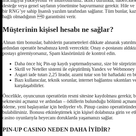
aracılığıyla yükleyebilir ve indirebilirsiniz. İkinci durumda, habercidek
desteğe veya genel sayfanın yönetimine başvurmanız gerekir. Hile ve h
bir RNG’ye sahip lisanslı yazılım tarafından sağlanır. Tüm bunlar, k
bağlı olmadığının 0 garantisini verir.
Müşterinin kişisel hesabı ne sağlar?
Alınan tüm bonuslar, bahislerin parametreleri dikkate alınarak yatırılm
ardından operatör hesabınıza kredi verecektir. Onay e-postasını aldık
postayı göremiyorsanız, Spam klasörünüzü de kontrol edin.
Daha önce hiç Pin-up kaydı yaptırmadıysanız, size bir sürprizim
Skrill ve Neteller sistemi ile eşleştirilmiş Yandex ve Webmoney e
Asgari iade tutarı 2,25 liradır, azami tutar son bir haftadaki e
Bazı kullanıcılar, teknik sorunlar, internet bağlantısı sıkıntıla
karşılaşabilirler.
Öncelikle, oyuncunun operatörün resmi sitesine kaydolması gerekir, bu
sekmesini açmanız ve ardından – ödüllerin bulunduğu bölümü açmanız g
ödeme, yeni başlayanlar için hediyeler vb. Pinup casino operatöründe
bulabilirsiniz. Bonusu etkinleştirmek için kişisel dolabınıza girin ve 
casino oyunlarıyla heyecanı doruklarda yaşamanızı sağlar.
PIN-UP CASINO NEDEN DAHA İYİDİR?