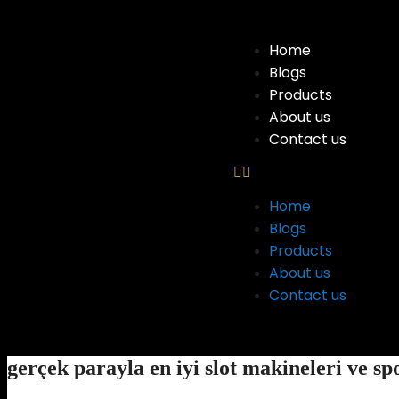
Home
Blogs
Products
About us
Contact us
Home
Blogs
Products
About us
Contact us
gerçek parayla en iyi slot makineleri ve sp