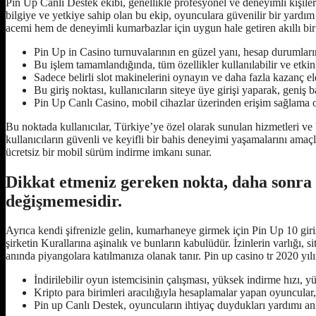
Pin Up Canlı Destek ekibi, genellikle profesyonel ve deneyimli kişile
bilgiye ve yetkiye sahip olan bu ekip, oyunculara güvenilir bir yar
acemi hem de deneyimli kumarbazlar için uygun hale getiren akıllı b
Pin Up in Casino turnuvalarının en güzel yanı, hesap durumları
Bu işlem tamamlandığında, tüm özellikler kullanılabilir ve etkinle
Sadece belirli slot makinelerini oynayın ve daha fazla kazanç e
Bu giriş noktası, kullanıcıların siteye üye girişi yaparak, geniş 
Pin Up Canlı Casino, mobil cihazlar üzerinden erişim sağlama o
Bu noktada kullanıcılar, Türkiye’ye özel olarak sunulan hizmetleri ve 
kullanıcıların güvenli ve keyifli bir bahis deneyimi yaşamalarını amaçl
ücretsiz bir mobil sürüm indirme imkanı sunar.
Dikkat etmeniz gereken nokta, daha sonra 
değişmemesidir.
Ayrıca kendi şifrenizle gelin, kumarhaneye girmek için Pin Up 10 giriş
şirketin Kurallarına aşinalık ve bunların kabulüdür. İzinlerin varlığı
anında piyangolara katılmanıza olanak tanır. Pin up casino tr 2020 yıl
İndirilebilir oyun istemcisinin çalışması, yüksek indirme hızı, 
Kripto para birimleri aracılığıyla hesaplamalar yapan oyuncular, i
Pin up Canlı Destek, oyuncuların ihtiyaç duydukları yardımı anın