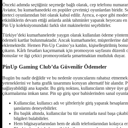
Önceki adımda seçtiğiniz seçeneğe bağlı olarak, cep telefonu numaran
Aviator, bu kumarhanedeki en popüler çevrimiçi oyunlardan biridir. Sos
üreteci oyunlarından biri olarak kabul edilir. Ayrıca, e-spor gibi moder
etkinliklerin devam ettiği anlarda anlık tahminler yaparak heyecanı 
Pin Up koleksiyonundaki farklı slot makinelerini seçebilirler.
Türkiye’deki kumarhanelerde yaygın olarak kullanılan ödeme yöntemler
ödemeli kartlar bulunmaktadır. Ancak kumarhaneler, müşterilerine dah
eklemektedir. Hemen Pin-Up Casino’ya katılın, kişiselleştirilmiş bonus
çıkarın. Kârlı fırsatları kaçırmamak için promosyon sayfasını düzenl
bonuslar ve ilgi çekici promosyonlarla şımartmaktan mutluluk duyar.
PinUp Gaming Club’da Güvenilir Ödemeler
Bugün bu nadir değildir ve bu nedenle oyuncularını rahatsız etmemek iç
yeteneklerini ve hatta grafik tasarımını koruyan alternatif bir alandır. 
sağlayabildiği ana kapıdır. Bu giriş noktası, kullanıcıların siteye üye g
çıkarmalarına imkan tanır. Pin up giriş spor bahislerinden sanal oyunl
Kullanıcılar, kullanıcı adı ve şifreleriyle giriş yaparak hesapları
şanslarını deneyebilirler.
Bu başlık altında, kullanıcılar bu tür sorunlarla nasıl başa çık
bilgileri bulabilirler.
Hem bilgisayarlarından hem de akıllı telefonlarından kolayca er