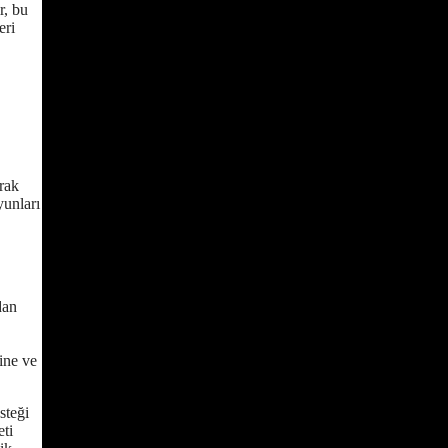
r, bu
eri
arak
yunları
dan
rine ve
steği
eti