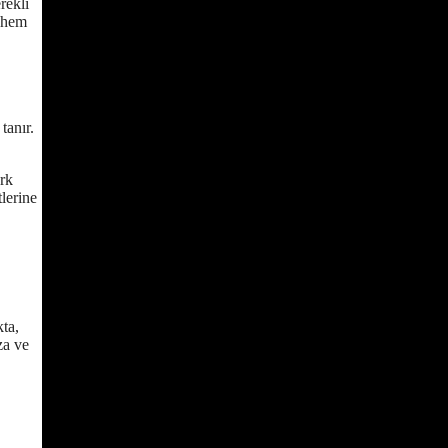
rekli
n hem
tanır.
ürk
lerine
kta,
za ve