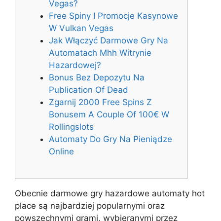
Vegas?
Free Spiny I Promocje Kasynowe
W Vulkan Vegas
Jak Włączyć Darmowe Gry Na
Automatach Mhh Witrynie
Hazardowej?
Bonus Bez Depozytu Na
Publication Of Dead
Zgarnij 2000 Free Spins Z
Bonusem A Couple Of 100€ W
Rollingslots
Automaty Do Gry Na Pieniądze
Online
Obecnie darmowe gry hazardowe automaty hot
place są najbardziej popularnymi oraz
powszechnymi grami, wybieranymi przez