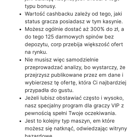
typu bonusy.
Wartość cashbacku zależy od tego, jaki
status gracza posiadasz w tym kasynie.
Możesz ogólnie dostać aż 300% do zł, a
do tego 125 darmowych spinów bez
depozytu, corp przebija większość ofert
na rynku.
Nie musisz więc samodzielnie
przeprowadzać analizy, bo wystarczy, że
przejrzysz publikowane przez em dane i
wybierzesz tę ofertę, która Ci najbardziej
przypadła do gustu.
Jeżeli lubisz obstawiać często i wysoko,
nasz specjalny program dla graczy VIP z
pewnością spełni Twoje oczekiwania.
Jest to kolejny typ maszyn, em które
możesz się natknąć, odwiedzając witryny
hazardowe.