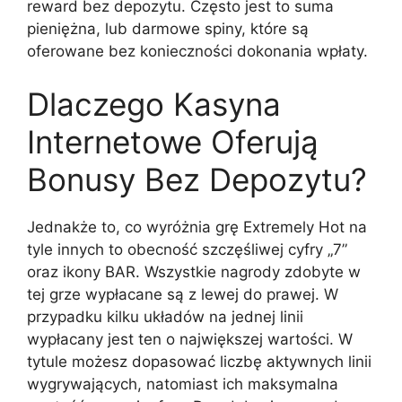
reward bez depozytu. Często jest to suma
pieniężna, lub darmowe spiny, które są
oferowane bez konieczności dokonania wpłaty.
Dlaczego Kasyna
Internetowe Oferują
Bonusy Bez Depozytu?
Jednakże to, co wyróżnia grę Extremely Hot na
tyle innych to obecność szczęśliwej cyfry „7”
oraz ikony BAR. Wszystkie nagrody zdobyte w
tej grze wypłacane są z lewej do prawej. W
przypadku kilku układów na jednej linii
wypłacany jest ten o największej wartości. W
tytule możesz dopasować liczbę aktywnych linii
wygrywających, natomiast ich maksymalna