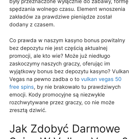
były przeznaczone wyłącznie do zabawy, formę
spędzania wolnego czasu. Element wnoszenia
zakładów za prawdziwe pieniądze został
dodany z czasem.
Co prawda w naszym kasyno bonus powitalny
bez depozytu nie jest częścią aktualnej
promocji, ale kto wie? Może już niedługo
zaskoczymy naszych graczy, oferując im
wyjątkowy bonus bez depozytu kasyno? Vulkan
Vegas na pewno zadba o to
vulkan vegas 50
free spins
, by nie brakowało tu prawdziwych
emocji. Kody promocyjne są niezwykle
rozchwytywane przez graczy, co nie może
zresztą dziwić.
Jak Zdobyć Darmowe