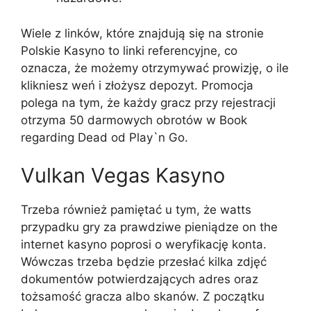
Wiele z linków, które znajdują się na stronie
Polskie Kasyno to linki referencyjne, co
oznacza, że możemy otrzymywać prowizję, o ile
klikniesz weń i złożysz depozyt. Promocja
polega na tym, że każdy gracz przy rejestracji
otrzyma 50 darmowych obrotów w Book
regarding Dead od Play`n Go.
Vulkan Vegas Kasyno
Trzeba również pamiętać u tym, że watts
przypadku gry za prawdziwe pieniądze on the
internet kasyno poprosi o weryfikację konta.
Wówczas trzeba będzie przesłać kilka zdjęć
dokumentów potwierdzających adres oraz
tożsamość gracza albo skanów. Z początku