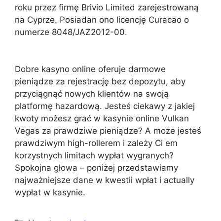
roku przez firmę Brivio Limited zarejestrowaną
na Cyprze. Posiadan ono licencję Curacao o
numerze 8048/JAZ2012-00.
Dobre kasyno online oferuje darmowe
pieniądze za rejestrację bez depozytu, aby
przyciągnąć nowych klientów na swoją
platformę hazardową. Jesteś ciekawy z jakiej
kwoty możesz grać w kasynie online Vulkan
Vegas za prawdziwe pieniądze? A może jesteś
prawdziwym high-rollerem i zależy Ci em
korzystnych limitach wypłat wygranych?
Spokojna głowa – poniżej przedstawiamy
najważniejsze dane w kwestii wpłat i actually
wypłat w kasynie.