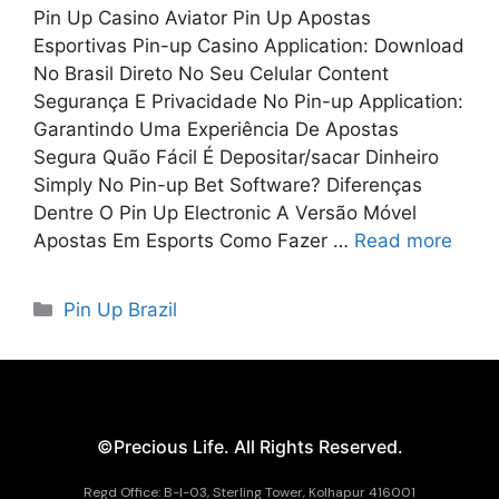
Pin Up Casino Aviator Pin Up Apostas
Esportivas Pin-up Casino Application: Download
No Brasil Direto No Seu Celular Content
Segurança E Privacidade No Pin-up Application:
Garantindo Uma Experiência De Apostas
Segura Quão Fácil É Depositar/sacar Dinheiro
Simply No Pin-up Bet Software? Diferenças
Dentre O Pin Up Electronic A Versão Móvel
Apostas Em Esports Como Fazer …
Read more
Pin Up Brazil
©Precious Life. All Rights Reserved.
Regd Office: B-I-03, Sterling Tower, Kolhapur 416001