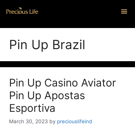
Pin Up Brazil
Pin Up Casino Aviator
Pin Up Apostas
Esportiva
March 30, 2023
by
preciouslifeind