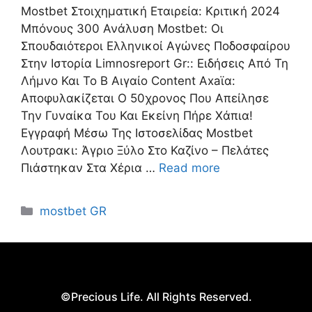
Mostbet Στοιχηματική Εταιρεία: Κριτική 2024
Μπόνους 300 Ανάλυση Mostbet: Οι
Σπουδαιότεροι Ελληνικοί Αγώνες Ποδοσφαίρου
Στην Ιστορία Limnosreport Gr:: Ειδήσεις Από Τη
Λήμνο Και Το Β Αιγαίο Content Axaϊα:
Αποφυλακίζεται Ο 50χρονος Που Απείλησε
Την Γυναίκα Του Και Εκείνη Πήρε Χάπια!
Εγγραφή Μέσω Της Ιστοσελίδας Mostbet
Λουτρακι: Άγριο Ξύλο Στο Καζίνο – Πελάτες
Πιάστηκαν Στα Χέρια …
Read more
mostbet GR
©Precious Life. All Rights Reserved.