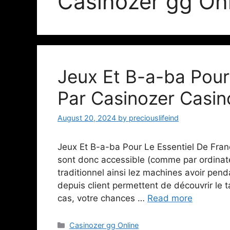
Casinozer gg On
Jeux Et B-a-ba Pour
Par Casinozer Casin
August 20, 2024
by
preciouslifeind
Jeux Et B-a-ba Pour Le Essentiel De Fran
sont donc accessible (comme par ordinate
traditionnel ainsi lez machines avoir penda
depuis client permettent de découvrir le 
cas, votre chances …
Read more
Casinozer gg Online