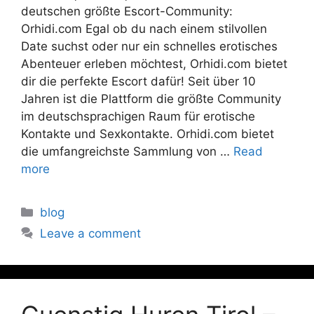
deutschen größte Escort-Community:
Orhidi.com Egal ob du nach einem stilvollen
Date suchst oder nur ein schnelles erotisches
Abenteuer erleben möchtest, Orhidi.com bietet
dir die perfekte Escort dafür! Seit über 10
Jahren ist die Plattform die größte Community
im deutschsprachigen Raum für erotische
Kontakte und Sexkontakte. Orhidi.com bietet
die umfangreichste Sammlung von …
Read
more
blog
Leave a comment