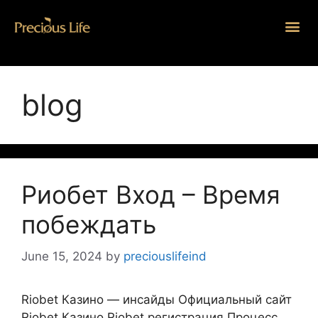
blog
Риобет Вход – Время
побеждать
June 15, 2024
by
preciouslifeind
Riobet Казино — инсайды Официальный сайт
Riobet Казино Riobet регистрация Процесс