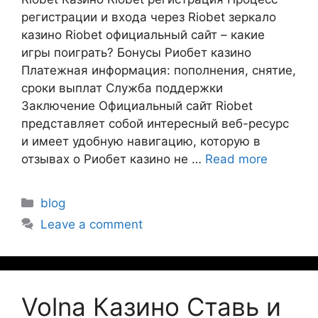
регистрации и входа через Riobet зеркало
казино Riobet официальный сайт – какие
игры поиграть? Бонусы Риобет казино
Платежная информация: пополнения, снятие,
сроки выплат Служба поддержки
Заключение Официальный сайт Riobet
представляет собой интересный веб-ресурс
и имеет удобную навигацию, которую в
отзывах о Риобет казино не …
Read more
blog
Leave a comment
Volna Казино Ставь и