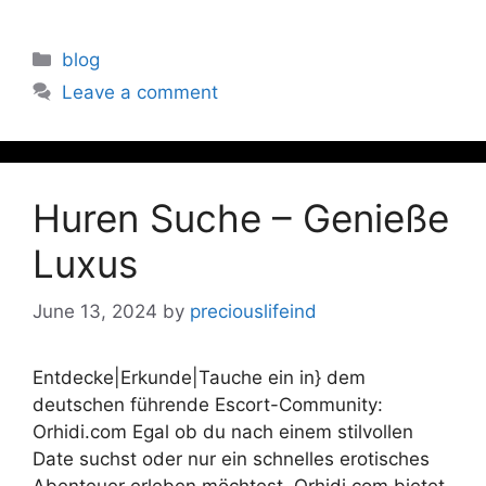
blog
Leave a comment
Huren Suche – Genieße
Luxus
June 13, 2024
by
preciouslifeind
Entdecke|Erkunde|Tauche ein in} dem
deutschen führende Escort-Community:
Orhidi.com Egal ob du nach einem stilvollen
Date suchst oder nur ein schnelles erotisches