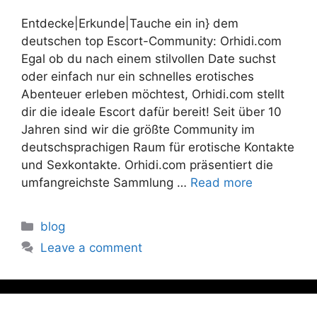
Entdecke|Erkunde|Tauche ein in} dem
deutschen top Escort-Community: Orhidi.com
Egal ob du nach einem stilvollen Date suchst
oder einfach nur ein schnelles erotisches
Abenteuer erleben möchtest, Orhidi.com stellt
dir die ideale Escort dafür bereit! Seit über 10
Jahren sind wir die größte Community im
deutschsprachigen Raum für erotische Kontakte
und Sexkontakte. Orhidi.com präsentiert die
umfangreichste Sammlung …
Read more
blog
Leave a comment