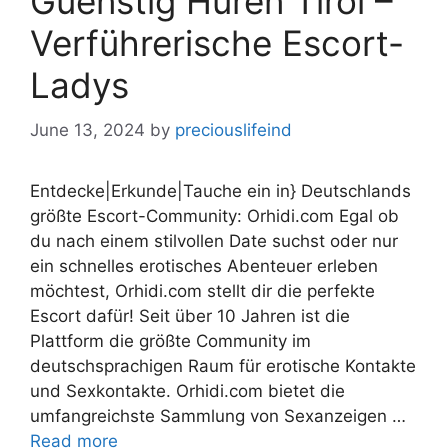
Guenstig Huren Tirol –
Verführerische Escort-
Ladys
June 13, 2024
by
preciouslifeind
Entdecke|Erkunde|Tauche ein in} Deutschlands
größte Escort-Community: Orhidi.com Egal ob
du nach einem stilvollen Date suchst oder nur
ein schnelles erotisches Abenteuer erleben
möchtest, Orhidi.com stellt dir die perfekte
Escort dafür! Seit über 10 Jahren ist die
Plattform die größte Community im
deutschsprachigen Raum für erotische Kontakte
und Sexkontakte. Orhidi.com bietet die
umfangreichste Sammlung von Sexanzeigen …
Read more