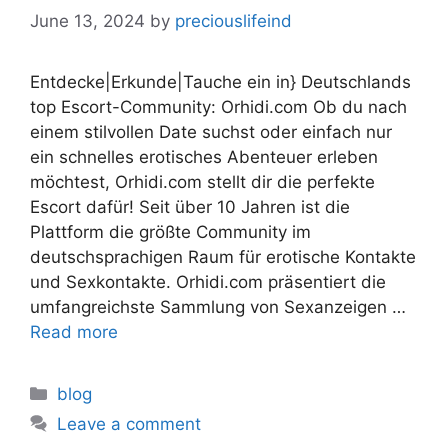
June 13, 2024
by
preciouslifeind
Entdecke|Erkunde|Tauche ein in} Deutschlands
top Escort-Community: Orhidi.com Ob du nach
einem stilvollen Date suchst oder einfach nur
ein schnelles erotisches Abenteuer erleben
möchtest, Orhidi.com stellt dir die perfekte
Escort dafür! Seit über 10 Jahren ist die
Plattform die größte Community im
deutschsprachigen Raum für erotische Kontakte
und Sexkontakte. Orhidi.com präsentiert die
umfangreichste Sammlung von Sexanzeigen …
Read more
blog
Leave a comment