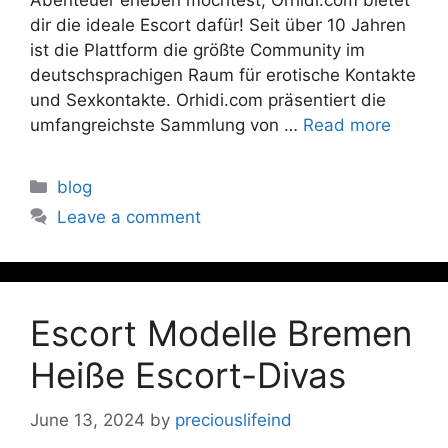
Abenteuer erleben möchtest, Orhidi.com bietet
dir die ideale Escort dafür! Seit über 10 Jahren
ist die Plattform die größte Community im
deutschsprachigen Raum für erotische Kontakte
und Sexkontakte. Orhidi.com präsentiert die
umfangreichste Sammlung von …
Read more
blog
Leave a comment
Escort Modelle Bremen
Heiße Escort-Divas
June 13, 2024
by
preciouslifeind