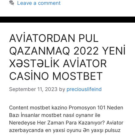
Leave a comment
AVİATORDAN PUL
QAZANMAQ 2022 YENİ
XƏSTƏLİK AVİATOR
CASİNO MOSTBET
September 11, 2023
by
preciouslifeind
Content mostbet kazino Promosyon 101 Neden
Bazı İnsanlar mostbet nasıl oynanır ile
Neredeyse Her Zaman Para Kazanıyor? Aviator
azerbaycanda en yaxsi oyunu Ən yaxşı pulsuz