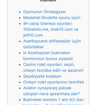
Oyununun Strategiyası
Məsləhət Roulette oyunu üçün
Ən yaxşı lotereya oyunları:
10lineloto.me, drak10.com və
jett10.com
Azərbaycanlı istifadəçilər üçün
üstünlüklər
in Azərbaycan bukmeker
kontorunun bonus siyasəti
Casino rulet oyunları: seçin,
onlayn təcrübə edin və qazanın!
Qeydiyyata başlayın
Onlayn rulet oyunlarının təsnifatı
Aviator oynayaraq yüksək
uduşları necə qazanmaq olar?
Bukmeker kontoru 1 win AZ-dan