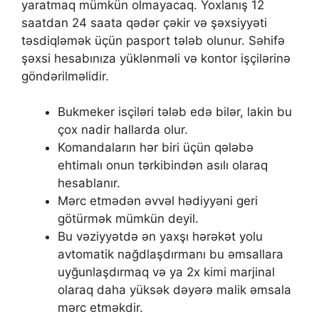
yaratmaq mümkün olmayacaq. Yoxlanış 12
saatdan 24 saata qədər çəkir və şəxsiyyəti
təsdiqləmək üçün pasport tələb olunur. Səhifə
şəxsi hesabınıza yüklənməli və kontor işçilərinə
göndərilməlidir.
Bukmeker isçiləri tələb edə bilər, lakin bu
çox nadir hallarda olur.
Komandaların hər biri üçün qələbə
ehtimalı onun tərkibindən asılı olaraq
hesablanır.
Mərc etmədən əvvəl hədiyyəni geri
götürmək mümkün deyil.
Bu vəziyyətdə ən yaxşı hərəkət yolu
avtomatik nağdlaşdırmanı bu əmsallara
uyğunlaşdırmaq və ya 2x kimi marjinal
olaraq daha yüksək dəyərə malik əmsala
mərc etməkdir.