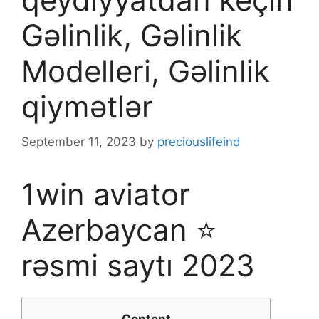
Gəlinlik, Gəlinlik
Modelleri, Gəlinlik
qiymətlər
September 11, 2023
by
preciouslifeind
1win aviator
Azerbaycan ⭐️
rəsmi saytı 2023
Content