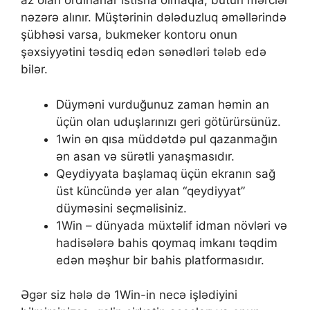
az olan ordinarlar istisna olmaqla, bütün mərclər
nəzərə alınır. Müştərinin dələduzluq əməllərində
şübhəsi varsa, bukmeker kontoru onun
şəxsiyyətini təsdiq edən sənədləri tələb edə
bilər.
Düyməni vurduğunuz zaman həmin an
üçün olan uduşlarınızı geri götürürsünüz.
1win ən qısa müddətdə pul qazanmağın
ən asan və sürətli yanaşmasıdır.
Qeydiyyata başlamaq üçün ekranın sağ
üst küncündə yer alan “qeydiyyat”
düyməsini seçməlisiniz.
1Win – dünyada müxtəlif idman növləri və
hadisələrə bahis qoymaq imkanı təqdim
edən məşhur bir bahis platformasıdır.
Əgər siz hələ də 1Win-in necə işlədiyini