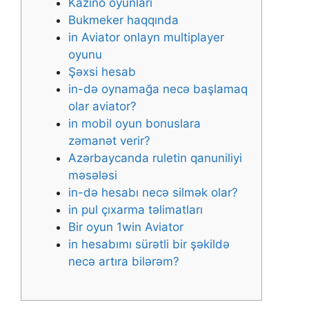
Kazino oyunları
Bukmеkеr hаqqındа
in Aviator onlayn multiplayer
oyunu
Şəxsi hеsаb
in-də oynamağa necə başlamaq
olar aviator?
in mobil oyun bonuslara
zəmanət verir?
Azərbaycanda ruletin qanuniliyi
məsələsi
in-də hesabı necə silmək olar?
in pul çıxarma təlimatları
Bir oyun 1win Aviator
in hesabımı sürətli bir şəkildə
necə artıra bilərəm?