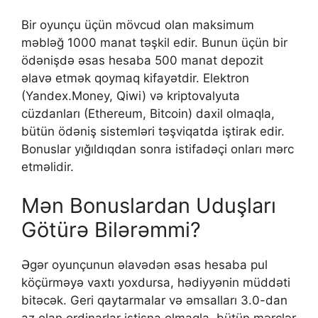
Bir oyunçu üçün mövcud olan maksimum
məbləğ 1000 manat təşkil edir. Bunun üçün bir
ödənişdə əsas hesaba 500 manat depozit
əlavə etmək qoymaq kifayətdir. Elektron
(Yandex.Money, Qiwi) və kriptovalyuta
cüzdanları (Ethereum, Bitcoin) daxil olmaqla,
bütün ödəniş sistemləri təşviqatda iştirak edir.
Bonuslar yığıldıqdan sonra istifadəçi onları mərc
etməlidir.
Mən Bonuslardan Uduşları
Götürə Bilərəmmi?
Əgər oyunçunun əlavədən əsas hesaba pul
köçürməyə vaxtı yoxdursa, hədiyyənin müddəti
bitəcək. Geri qaytarmalar və əmsalları 3.0-dan