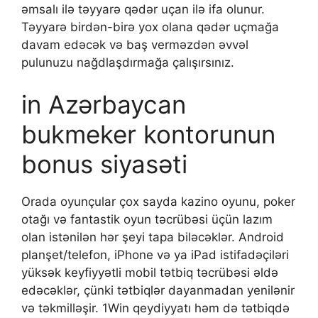
əmsalı ilə təyyarə qədər uçan ilə ifa olunur.
Təyyarə birdən-birə yox olana qədər uçmağa
davam edəcək və baş verməzdən əvvəl
pulunuzu nağdlaşdırmağa çalışırsınız.
in Azərbaycan
bukmeker kontorunun
bonus siyasəti
Orada oyunçular çox sayda kazino oyunu, poker
otağı və fantastik oyun təcrübəsi üçün lazım
olan istənilən hər şeyi tapa biləcəklər. Android
planşet/telefon, iPhone və ya iPad istifadəçiləri
yüksək keyfiyyətli mobil tətbiq təcrübəsi əldə
edəcəklər, çünki tətbiqlər dayanmadan yenilənir
və təkmilləşir. 1Win qeydiyyatı həm də tətbiqdə