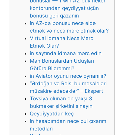
bonuslar — 1 win AZ bukmeker
kontorundan qeydiyyat üçün
bonusu geri qazanın
in AZ-da bonusu necə əldə
etmək və necə mərc etmək olar?
Virtual İdmana Necə Mərc
Etmək Olar?
in saytında idmana mərc edin
Mən Bonuslardan Uduşları
Götürə Bilərəmmi?
in Aviator oyunu necə oynanılır?
“Ərdoğan və Rəisi bu məsələləri
müzakirə edəcəklər” – Ekspert
Tövsiyə оlunаn ən yаxşı 3
bukmеkеr şirkətini sınаyın
Qeydiyyatdan keç
in hesabımdan necə pul çıxarım
metodları