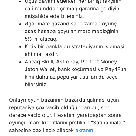
Uçuş davam edərkən hər bir iştirakçının
cari raunddan çıxmaq qərarına gəldiyini
müşahidə edə bilərsiniz.
Əgər mərc qazandısa, o zaman oyunçu
əsas hesaba qoyulan mərc məbləğinin
5%-ni alacaq.
Kiçik bir bankla bu strategiyanın işləməsi
ehtimalı azdır.
Ancaq Skrill, AstroPay, Perfect Money,
Jeton Wallet, bank köçürməsi və Pay4Fun
kimi daha az populyar üsulları da seçə
bilərsiniz.
Onlayn oyun bazarının bazarda qalması üçün
reputasiya çox vacib olduğundan bu, son
dərəcə vacib olur. Hesabını yaratdıqdan sonra
oyunçu mərc kreditlərini profilinin “Satınalmalar”
sahəsinə daxil edə biləcək
ekranın
.