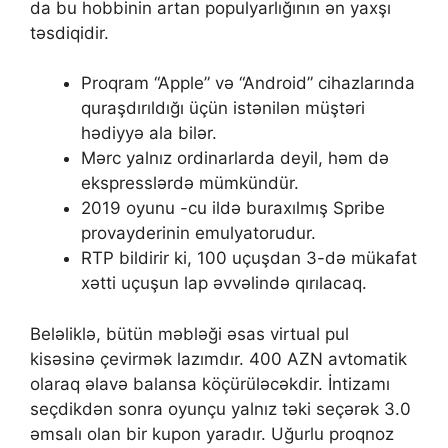
da bu hobbinin artan populyarlığının ən yaxşı
təsdiqidir.
Proqram “Apple” və “Android” cihazlarında
quraşdırıldığı üçün istənilən müştəri
hədiyyə ala bilər.
Mərc yalnız ordinarlarda deyil, həm də
ekspresslərdə mümkündür.
2019 oyunu -cu ildə buraxılmış Spribe
provayderinin emulyatorudur.
RTP bildirir ki, 100 uçuşdan 3-də mükafat
xətti uçuşun lap əvvəlində qırılacaq.
Beləliklə, bütün məbləği əsas virtual pul
kisəsinə çevirmək lazımdır. 400 AZN avtomatik
olaraq əlavə balansa köçürüləcəkdir. İntizamı
seçdikdən sonra oyunçu yalnız təki seçərək 3.0
əmsalı olan bir kupon yaradır. Uğurlu proqnoz