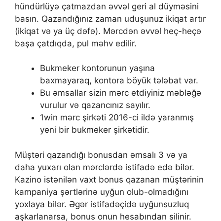
hündürlüyə çatmazdan əvvəl geri al düyməsini
basın. Qazandığınız zaman uduşunuz ikiqat artır
(ikiqat və ya üç dəfə). Mərcdən əvvəl heç-heçə
başa çatdıqda, pul məhv edilir.
Bukmeker kontorunun yaşına
baxmayaraq, kontora böyük tələbat var.
Bu əmsallar sizin mərc etdiyiniz məbləğə
vurulur və qazancınız sayılır.
1win mərс şirkəti 2016-сi ildə yаrаnmış
yеni bir bukmеkеr şirkətidir.
Müştəri qazandığı bonusdan əmsalı 3 və ya
daha yuxarı olan mərclərdə istifadə edə bilər.
Kazino istənilən vaxt bonus qazanan müştərinin
kampaniya şərtlərinə uyğun olub-olmadığını
yoxlaya bilər. Əgər istifadəçidə uyğunsuzluq
aşkarlanarsa, bonus onun hesabından silinir.