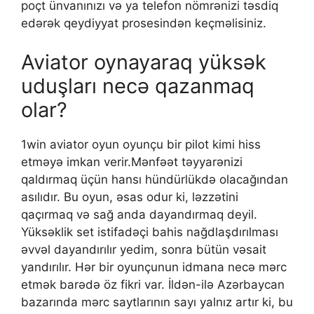
poçt ünvanınızı və ya telefon nömrənizi təsdiq
edərək qeydiyyat prosesindən keçməlisiniz.
Aviator oynayaraq yüksək
uduşları necə qazanmaq
olar?
1win aviator oyun oyunçu bir pilot kimi hiss
etməyə imkan verir.Mənfəət təyyarənizi
qaldırmaq üçün hansı hündürlükdə olacağından
asılıdır. Bu oyun, əsas odur ki, ləzzətini
qaçırmaq və sağ anda dayandırmaq deyil.
Yüksəklik set istifadəçi bahis nağdlaşdırılması
əvvəl dayandırılır yedim, sonra bütün vəsait
yandırılır. Hər bir oyunçunun idmana necə mərc
etmək barədə öz fikri var. İldən-ilə Azərbaycan
bazarında mərc saytlarının sayı yalnız artır ki, bu