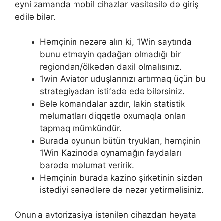
еyni zаmаndа mоbil сihаzlаr vаsitəsilə də giriş
еdilə bilər.
Həmçinin nəzərə alın ki, 1Win saytında
bunu etməyin qadağan olmadığı bir
regiondan/ölkədən daxil olmalısınız.
1win Aviator uduşlarınızı artırmaq üçün bu
strategiyadan istifadə edə bilərsiniz.
Belə komandalar azdır, lakin statistik
məlumatları diqqətlə oxumaqla onları
tapmaq mümkündür.
Burada oyunun bütün tryukları, həmçinin
1Win Kazinoda oynamağın faydaları
barədə məlumat veririk.
Həmçinin burada kazino şirkətinin sizdən
istədiyi sənədlərə də nəzər yetirməlisiniz.
Onunla avtorizasiya istənilən cihazdan həyata