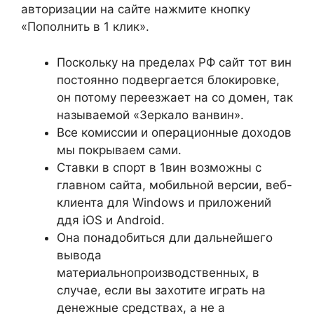
авторизации на сайте нажмите кнопку
«Пополнить в 1 клик».
Поскольку на пределах РФ сайт тот вин
постоянно подвергается блокировке,
он потому переезжает на со домен, так
называемой «Зеркало ванвин».
Все комиссии и операционные доходов
мы покрываем сами.
Ставки в спорт в 1вин возможны с
главном сайта, мобильной версии, веб-
клиента для Windows и приложений
ддя iOS и Android.
Она понадобиться дли дальнейшего
вывода
материальнопроизводственных, в
случае, если вы захотите играть на
денежные средствах, а не а