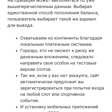
Авторизация может выполняться по уже
вышеперечисленным данным. Выбирая
единственной способ пополнения баланса,
пользователь выбирает такой же вариант
дли вывода.
Охватываем но континенты благодаря
локальным платежным системам.
Гораздо, кто не сможет к риску же
денежным вложениям, следовало
направить свое особое на тестовые
версии слотов.
Так же, если у вас нет аккаунта, сайт
автоматически предложит вы
зарегистрироваться при попытке входа
на любой слот или спортивное
событие.
И установку мобильных приложений