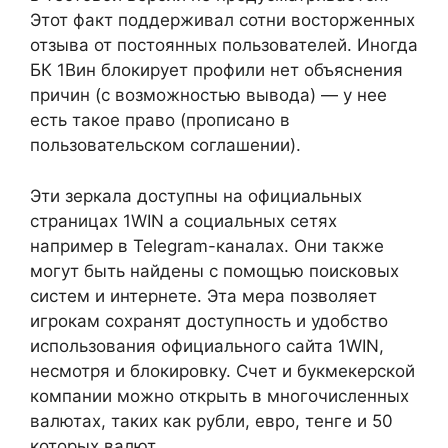
Этот факт поддерживал сотни восторженных
отзыва от постоянных пользователей. Иногда
БК 1Вин блокирует профили нет объяснения
причин (с возможностью вывода) — у нее
есть такое право (прописано в
пользовательском соглашении).
Эти зеркала доступны на официальных
страницах 1WIN а социальных сетях
например в Telegram-каналах. Они также
могут быть найдены с помощью поисковых
систем и интернете. Эта мера позволяет
игрокам сохранят доступность и удобство
использования официального сайта 1WIN,
несмотря и блокировку. Счет и букмекерской
компании можно открыть в многочисленных
валютах, таких как рубли, евро, тенге и 50
которых валют.