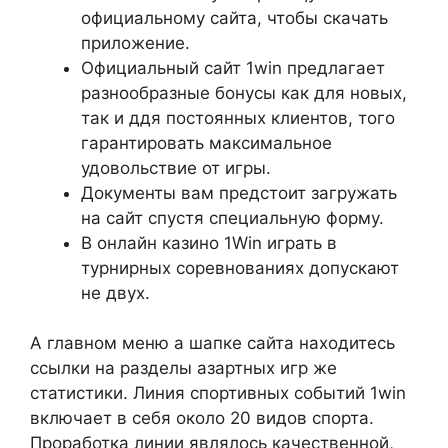
официальному сайта, чтобы скачать
приложение.
Официальный сайт 1win предлагает
разнообразные бонусы как для новых,
так и ддя постоянных клиентов, того
гарантировать максимальное
удовольствие от игры.
Документы вам предстоит загружать
на сайт спустя специальную форму.
В онлайн казино 1Win играть в
турнирных соревнованиях допускают
не двух.
А главном меню а шапке сайта находитесь
ссылки на разделы азартных игр же
статистики. Линия спортивных событий 1win
включает в себя около 20 видов спорта.
Проработка линии являлось качественной,