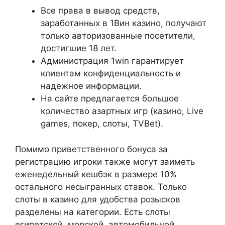
Все права в вывод средств,
заработанных в 1Вин казино, получают
только авторизованные посетители,
достигшие 18 лет.
Администрация 1win гарантирует
клиентам конфиденциальность и
надежное информации.
На сайте предлагается большое
количество азартных игр (казино, Live
games, покер, слоты, TVBet).
Помимо приветственного бонуса за
регистрацию игроки также могут заиметь
еженедельный кешбэк в размере 10%
остального несыгранных ставок. Только
слоты в казино для удобства розысков
разделены на категории. Есть слоты
египетской, морской, автомобильной,