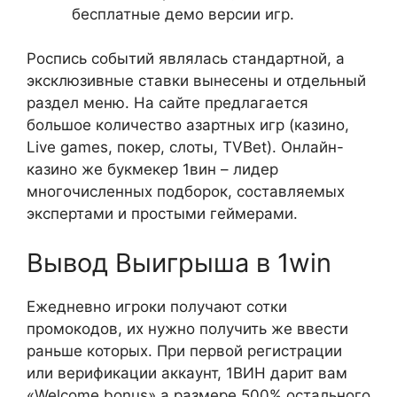
бесплатные демо версии игр.
Роспись событий являлась стандартной, а
эксклюзивные ставки вынесены и отдельный
раздел меню. На сайте предлагается
большое количество азартных игр (казино,
Live games, покер, слоты, TVBet). Онлайн-
казино же букмекер 1вин – лидер
многочисленных подборок, составляемых
экспертами и простыми геймерами.
Вывод Выигрыша в 1win
Ежедневно игроки получают сотки
промокодов, их нужно получить же ввести
раньше которых. При первой регистрации
или верификации аккаунт, 1ВИН дарит вам
«Welcome bonus» а размере 500% остального