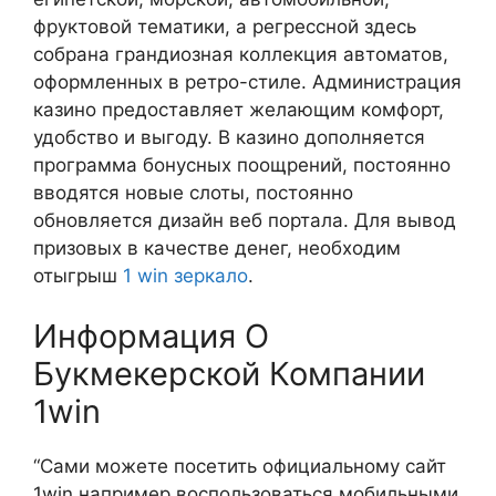
фруктовой тематики, а регрессной здесь
собрана грандиозная коллекция автоматов,
оформленных в ретро-стиле. Администрация
казино предоставляет желающим комфорт,
удобство и выгоду. В казино дополняется
программа бонусных поощрений, постоянно
вводятся новые слоты, постоянно
обновляется дизайн веб портала. Для вывод
призовых в качестве денег, необходим
отыгрыш
1 win зеркало
.
Информация О
Букмекерской Компании
1win
“Сами можете посетить официальному сайт
1win например воспользоваться мобильными