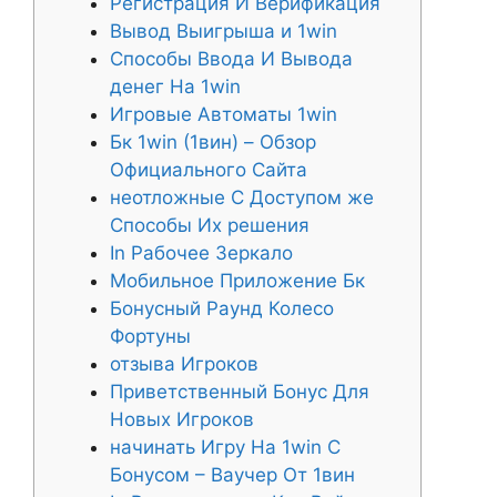
Регистрация И Верификация
Вывод Выигрыша и 1win
Способы Ввода И Вывода
денег На 1win
Игровые Автоматы 1win
Бк 1win (1вин) – Обзор
Официального Сайта
неотложные С Доступом же
Способы Их решения
In Рабочее Зеркало
Мобильное Приложение Бк
Бонусный Раунд Колесо
Фортуны
отзыва Игроков
Приветственный Бонус Для
Новых Игроков
начинать Игру На 1win С
Бонусом – Ваучер От 1вин