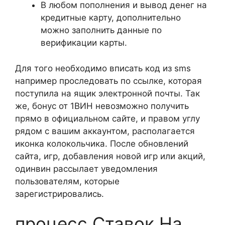
В любом пополнения и вывод денег на
кредитные карту, дополнительно
можно заполнить данные по
верификации карты.
Для того необходимо вписать код из sms
например проследовать по ссылке, которая
поступила на ящик электронной почты. Так
же, бонус от 1ВИН невозможно получить
прямо в официальном сайте, и правом углу
рядом с вашим аккаунтом, располагается
иконка колокольчика. После обновлений
сайта, игр, добавления новой игр или акций,
одинвин рассылает уведомления
пользователям, которые
зарегистрировались.
процесс Ставок На