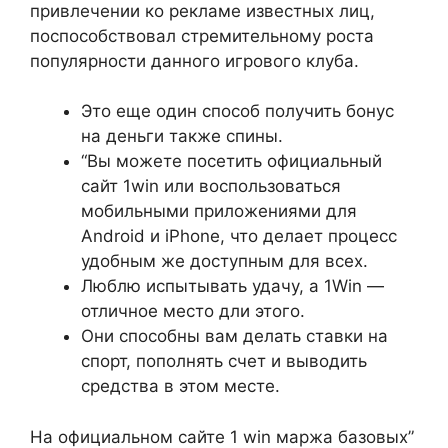
привлечении ко рекламе известных лиц,
поспособствовал стремительному роста
популярности данного игрового клуба.
Это еще один способ получить бонус
на деньги также спины.
“Вы можете посетить официальный
сайт 1win или воспользоваться
мобильными приложениями для
Android и iPhone, что делает процесс
удобным же доступным для всех.
Люблю испытывать удачу, а 1Win —
отличное место дли этого.
Они способны вам делать ставки на
спорт, пополнять счет и выводить
средства в этом месте.
На официальном сайте 1 win маржа базовых”