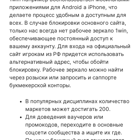
приложениями для Android а iPhone, что
делаете процесс удобным а доступным для
всех. В случае блокировки основного сайта,
только нас всегда нет рабочее зеркало 1win,
обеспечивающее постоянный доступ к
вашему аккаунту. Для входа на официальный
сайт игрокам из РФ придется использовать
альтернативный адрес, чтобы обойти
блокировку. Рабочее зеркало можно найти
через розыски или запросить и саппорте
букмекерской конторы.
В популярных дисциплинах количество
маркетов может достигать 200.
Для доведения ваучеров или
промокодов, переходите в основные
соцсети сообщества а ищите их где.