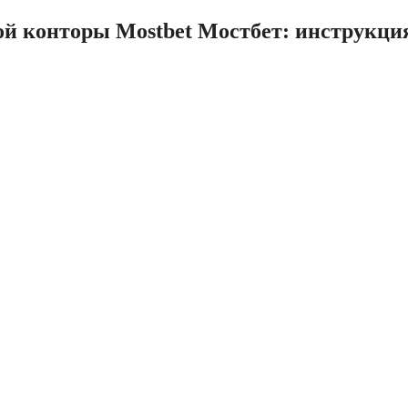
кой конторы Mostbet Мостбет: инструкци