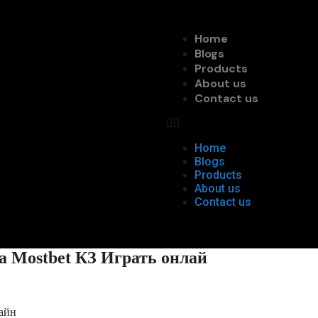
Home
Blogs
Products
About us
Contact us
Home
Blogs
Products
About us
Contact us
а Mostbet КЗ Играть онлай
лайн