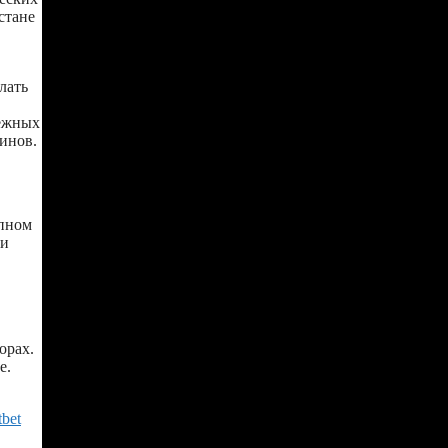
стане
лать
нежных
инов.
упном
ли
орах.
е.
bet