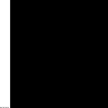
ческих