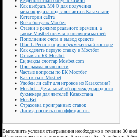
Бездепозитный бонус в казино
Как выбрать МФО для получения
микрокредита под залог авто в Казахстане
Категории сайта
Всё о бонусах Мосбет
Ставки в режиме реального времени, а
также Mostbet прямая трансляция матчей
Пополнение счета и вывод средств
Шаг 1. Регистрация в букмекерской конторе
Как сделать первую ставку в Мостбет
Отзывы о БК Mostbet
Ең жақсы слоттар Mostbet com
Программа лояльности
Частые вопросы по БК Мостбэт
Как скачать Mostbet
Удобен ли сайт для игроков из Казахстана?
Mostbet – Детальный обзор международного
букмекера для жителей Казахстана
MostBet
Страховка проигранных ставок
Линия, роспись и коэффициенты
Выполнить условия отыгрывания необходимо в течение 30 дне
«Суперэкспресс» в одноименный раздел сайта. Зарубежный бук