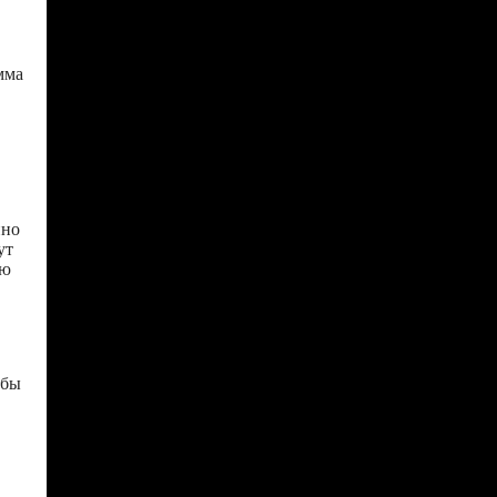
мма
ино
ут
ую
обы