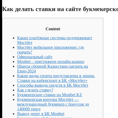
Как делать ставки на сайте букмекерс
Content
Какие платёжные системы поддерживает
Мостбет
Мостбет мобильное приложение: где
скачать?
Oфициальный сайт
Mostbet – престижное онлайн-казино
Шансы сборной Казахстана сыграть на
Евро-2024
Какие виды спорта представлены в линии.
Ставки на киберспорт в БК «Мостбет»
Способы вывода средств в БК Мостбет
Как сделать ставку?
Букмекерские ставки на Mostbet KZ
Букмекерская контора Мостбет —
международный букмекер с бонусом до
140000 тенге
Вывод денег в БК Mostbet