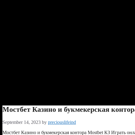
Мостбет Казино и букмекерская контор
September 14, 2023
by
preciouslifeind
Мостбет Казино и букмекерская контора Mostbet КЗ Играть он