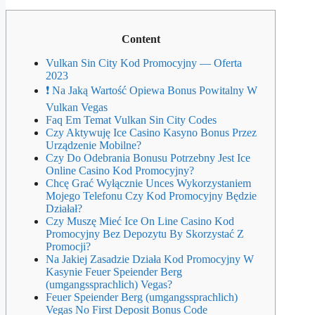
Content
Vulkan Sin City Kod Promocyjny — Oferta
2023
❗ Na Jaką Wartość Opiewa Bonus Powitalny W
Vulkan Vegas
Faq Em Temat Vulkan Sin City Codes
Czy Aktywuję Ice Casino Kasyno Bonus Przez
Urządzenie Mobilne?
Czy Do Odebrania Bonusu Potrzebny Jest Ice
Online Casino Kod Promocyjny?
Chcę Grać Wyłącznie Unces Wykorzystaniem
Mojego Telefonu Czy Kod Promocyjny Będzie
Działał?
Czy Muszę Mieć Ice On Line Casino Kod
Promocyjny Bez Depozytu By Skorzystać Z
Promocji?
Na Jakiej Zasadzie Działa Kod Promocyjny W
Kasynie Feuer Speiender Berg
(umgangssprachlich) Vegas?
Feuer Speiender Berg (umgangssprachlich)
Vegas No First Deposit Bonus Code