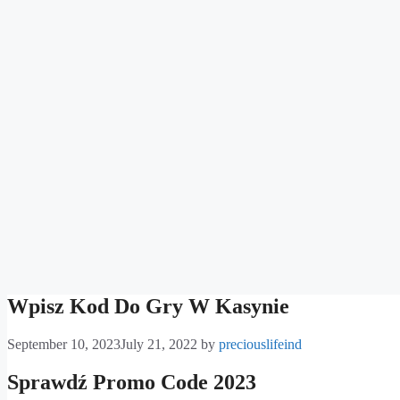
Wpisz Kod Do Gry W Kasynie
September 10, 2023
July 21, 2022
by
preciouslifeind
Sprawdź Promo Code 2023