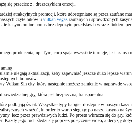
ążą się przecież z . dreszczykiem emocji.
rdziej atrakcyjnych promocji, które udostępniane są przez zaufane mar
naszych czytelników u
vulkan vegas
zaufanych i sprawdzonych kasyn
polskie kasyno online bonus bez depozytu przedstawia wraz z linkiem pe
rnego producenta, np. Tym, corp spaja wszystkie turnieje, jest szansa 
Gaming.
ularnie ulegają aktualizacji, żeby zapewniać jeszcze dużo lepsze warun
 dostępnych bonusów.
owy Vulkan Sin city, który następnie możesz zamienić w naprawdę wspa
powiedzialnej gry, która jest bezpieczna, transparentna.
óre podbijają świat. Wszystkie typy habgier dostępne w naszym kasyn
realistycznych wrażeń, in order to warto sięgnąć po nasze kasyno na ży
ytmy, lecz przez prawdziwych ludzi. Po prostu wkracza się do gry, któ
. Każdy jego ruch śledzi się poprzez połączenie video, a decyzję doty