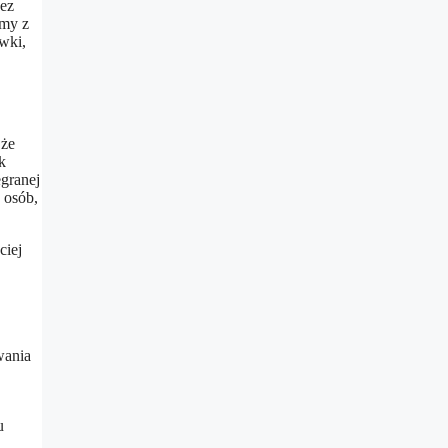
ez
emy z
wki,
 że
k
egranej
 osób,
ciej
wania
u