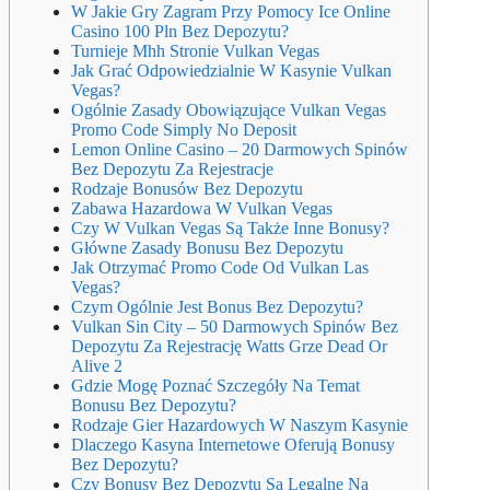
W Jakie Gry Zagram Przy Pomocy Ice Online
Casino 100 Pln Bez Depozytu?
Turnieje Mhh Stronie Vulkan Vegas
Jak Grać Odpowiedzialnie W Kasynie Vulkan
Vegas?
Ogólnie Zasady Obowiązujące Vulkan Vegas
Promo Code Simply No Deposit
Lemon Online Casino – 20 Darmowych Spinów
Bez Depozytu Za Rejestracje
Rodzaje Bonusów Bez Depozytu
Zabawa Hazardowa W Vulkan Vegas
Czy W Vulkan Vegas Są Także Inne Bonusy?
Główne Zasady Bonusu Bez Depozytu
Jak Otrzymać Promo Code Od Vulkan Las
Vegas?
Czym Ogólnie Jest Bonus Bez Depozytu?
Vulkan Sin City – 50 Darmowych Spinów Bez
Depozytu Za Rejestrację Watts Grze Dead Or
Alive 2
Gdzie Mogę Poznać Szczegóły Na Temat
Bonusu Bez Depozytu?
Rodzaje Gier Hazardowych W Naszym Kasynie
Dlaczego Kasyna Internetowe Oferują Bonusy
Bez Depozytu?
Czy Bonusy Bez Depozytu Są Legalne Na