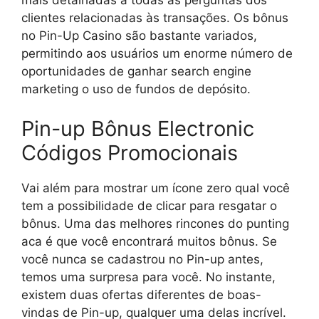
mais detalhadas a todas as perguntas dos
clientes relacionadas às transações. Os bônus
no Pin-Up Casino são bastante variados,
permitindo aos usuários um enorme número de
oportunidades de ganhar search engine
marketing o uso de fundos de depósito.
Pin-up Bônus Electronic
Códigos Promocionais
Vai além para mostrar um ícone zero qual você
tem a possibilidade de clicar para resgatar o
bônus. Uma das melhores rincones do punting
aca é que você encontrará muitos bônus. Se
você nunca se cadastrou no Pin-up antes,
temos uma surpresa para você. No instante,
existem duas ofertas diferentes de boas-
vindas de Pin-up, qualquer uma delas incrível.