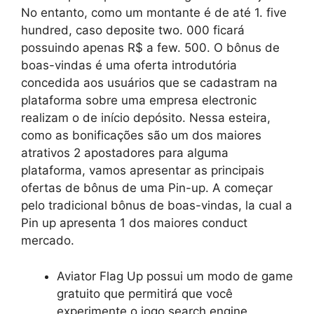
No entanto, como um montante é de até 1. five
hundred, caso deposite two. 000 ficará
possuindo apenas R$ a few. 500. O bônus de
boas-vindas é uma oferta introdutória
concedida aos usuários que se cadastram na
plataforma sobre uma empresa electronic
realizam o de início depósito. Nessa esteira,
como as bonificações são um dos maiores
atrativos 2 apostadores para alguma
plataforma, vamos apresentar as principais
ofertas de bônus de uma Pin-up. A começar
pelo tradicional bônus de boas-vindas, la cual a
Pin up apresenta 1 dos maiores conduct
mercado.
Aviator Flag Up possui um modo de game
gratuito que permitirá que você
experimente o jogo search engine