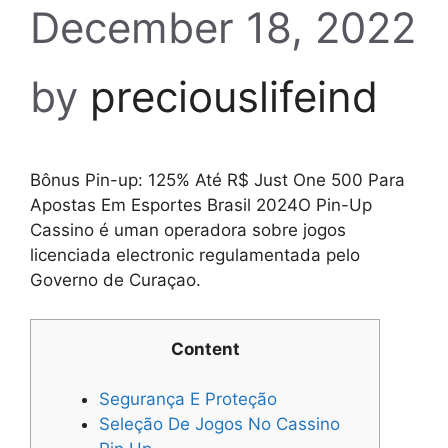
December 18, 2022
by
preciouslifeind
Bônus Pin-up: 125% Até R$ Just One 500 Para
Apostas Em Esportes Brasil 2024
O Pin-Up
Cassino é uman operadora sobre jogos
licenciada electronic regulamentada pelo
Governo de Curaçao.
Content
Segurança E Proteção
Seleção De Jogos No Cassino