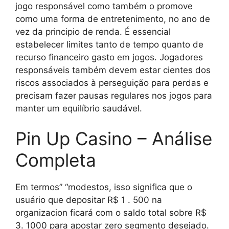
jogo responsável como também o promove
como uma forma de entretenimento, no ano de
vez da principio de renda. É essencial
estabelecer limites tanto de tempo quanto de
recurso financeiro gasto em jogos. Jogadores
responsáveis também devem estar cientes dos
riscos associados à perseguição para perdas e
precisam fazer pausas regulares nos jogos para
manter um equilíbrio saudável.
Pin Up Casino – Análise
Completa
Em termos” “modestos, isso significa que o
usuário que depositar R$ 1 . 500 na
organizacion ficará com o saldo total sobre R$
3. 1000 para apostar zero segmento desejado.