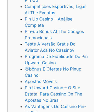
Pin Up
Competições Esportivas, Ligas
At The Eventos
Pin Up Casino – Análise
Completa
Pin-up Bônus At The Códigos
Promocionais
Teste A Versão Grátis Do
Aviator Aca No Cassinov
Programa De Fidelidade Do Pin
Upward Casino
🤑bônus E Ofertas No Pinup
Casino
Apostas Móveis
Pin Upward Casino – O Site
Estatal Para Cassino On The
Apostas No Brasil
As Vantagens Do Cassino Pin-