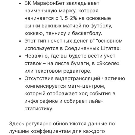
БК МарафонБет закладывает
наименьшую маржу, которая
начинается с 1. 5-2% на основные
рынки важных матчей по футболу,
хоккею, теннису и баскетболу.
Этот тип нечетных денег в” “основном
используется в Соединенных Штатах.
Неважно, где вы будете вести учет
ставок – на листе бумаги, в «Экселе»
или текстовом редакторе.
Отсутствие видеотрансляций частично
компенсируется матч-центром,
который отображает ход события в
инфографике и собирает лайв-
статистику.
Здесь регулярно обновляются данные по
лучшим коэффициентам для каждого