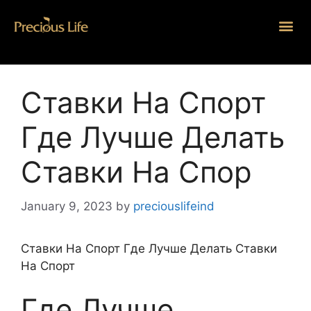
Ставки На Спорт
Где Лучше Делать
Ставки На Спор
January 9, 2023
by
preciouslifeind
Ставки На Спорт Где Лучше Делать Ставки
На Спорт
Где Лучше