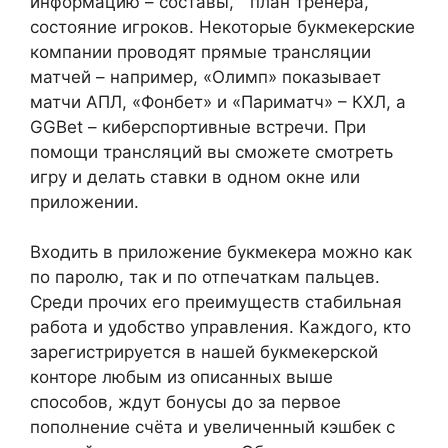
информацию – составы,” “план тренера,
состояние игроков. Некоторые букмекерские
компании проводят прямые трансляции
матчей – например, «Олимп» показывает
матчи АПЛ, «Фонбет» и «Париматч» – КХЛ, а
GGBet – киберспортивные встречи. При
помощи трансляций вы сможете смотреть
игру и делать ставки в одном окне или
приложении.
Входить в приложение букмекера можно как
по паролю, так и по отпечаткам пальцев.
Среди прочих его преимуществ стабильная
работа и удобство управления. Каждого, кто
зарегистрируется в нашей букмекерской
конторе любым из описанных выше
способов, ждут бонусы до за первое
пополнение счёта и увеличенный кэшбек с