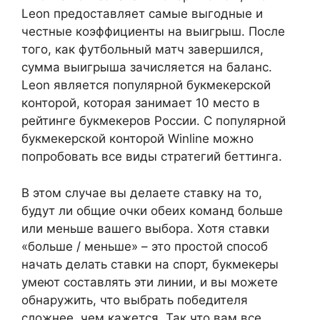
Leon предоставляет самые выгодные и
честные коэффициенты на выигрыш. После
того, как футбольный матч завершился,
сумма выигрыша зачисляется на баланс.
Leon является популярной букмекерской
конторой, которая занимает 10 место в
рейтинге букмекеров России. С популярной
букмекерской конторой Winline можно
попробовать все виды стратегий беттинга.
В этом случае вы делаете ставку на то,
будут ли общие очки обеих команд больше
или меньше вашего выбора. Хотя ставки
«больше / меньше» – это простой способ
начать делать ставки на спорт, букмекеры
умеют составлять эти линии, и вы можете
обнаружить, что выбрать победителя
сложнее, чем кажется. Так что вам все