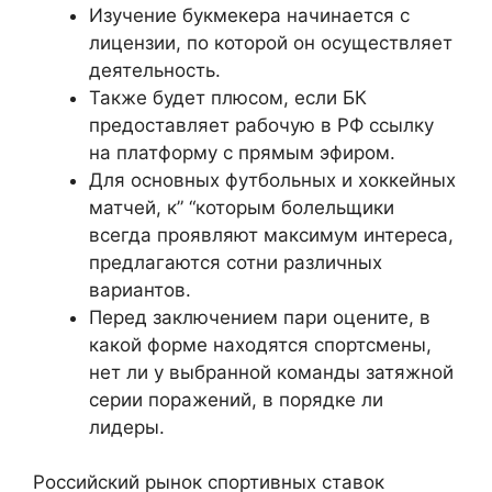
Изучение букмекера начинается с
лицензии, по которой он осуществляет
деятельность.
Также будет плюсом, если БК
предоставляет рабочую в РФ ссылку
на платформу с прямым эфиром.
Для основных футбольных и хоккейных
матчей, к” “которым болельщики
всегда проявляют максимум интереса,
предлагаются сотни различных
вариантов.
Перед заключением пари оцените, в
какой форме находятся спортсмены,
нет ли у выбранной команды затяжной
серии поражений, в порядке ли
лидеры.
Российский рынок спортивных ставок