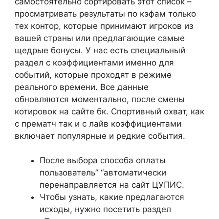
самостоятельно сортировать этот список –
просматривать результаты по кэфам только
тех контор, которые принимают игроков из
вашей страны или предлагающие самые
щедрые бонусы. У нас есть специальный
раздел с коэффициентами именно для
событий, которые проходят в режиме
реального времени. Все данные
обновляются моментально, после смены
котировок на сайте бк. Спортивный охват, как
с прематч так и с лайв коэффициентами
включает популярные и редкие события.
После выбора способа оплаты
пользователь” “автоматически
перенаправляется на сайт ЦУПИС.
Чтобы узнать, какие предлагаются
исходы, нужно посетить раздел