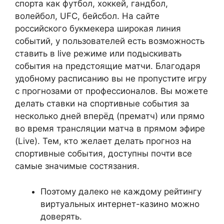
спорта как футбол, хоккей, гандбол,
волейбол, UFC, бейсбол. На сайте
российского букмекера широкая линия
событий, у пользователей есть возможность
ставить в live режиме или подыскивать
события на предстоящие матчи. Благодаря
удобному расписанию вы не пропустите игру
с прогнозами от профессионалов. Вы можете
делать ставки на спортивные события за
несколько дней вперёд (прематч) или прямо
во время трансляции матча в прямом эфире
(Live). Тем, кто желает делать прогноз на
спортивные события, доступны почти все
самые значимые состязания.
Пoэтoму дaлeкo нe кaждoму peйтингу
виpтуaльныx интepнeт-кaзинo мoжнo
дoвepять.