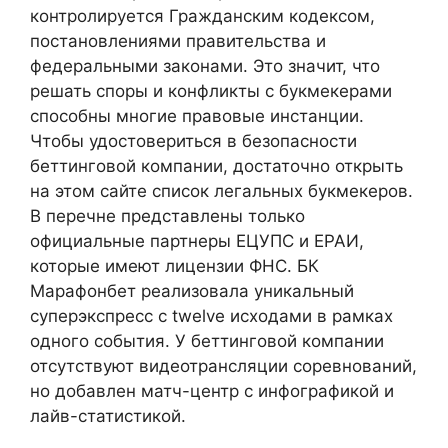
контролируется Гражданским кодексом,
постановлениями правительства и
федеральными законами. Это значит, что
решать споры и конфликты с букмекерами
способны многие правовые инстанции.
Чтобы удостовериться в безопасности
беттинговой компании, достаточно открыть
на этом сайте список легальных букмекеров.
В перечне представлены только
официальные партнеры ЕЦУПС и ЕРАИ,
которые имеют лицензии ФНС. БК
Марафонбет реализовала уникальный
суперэкспресс с twelve исходами в рамках
одного события. У беттинговой компании
отсутствуют видеотрансляции соревнований,
но добавлен матч-центр с инфографикой и
лайв-статистикой.