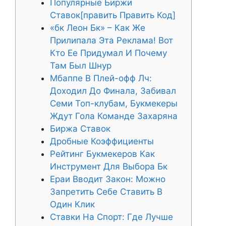
Популярные Биржи
Ставок[править Править Код]
«бк Леон Бк» – Как Же
Прилипала Эта Реклама! Вот
Кто Ее Придумал И Почему
Там Был Шнур
Мбаппе В Плей-офф Лч:
Доходил До Финала, Забивал
Семи Топ-клубам, Букмекеры
Ждут Гола Команде Захаряна
Биржа Ставок
Дробные Коэффициенты
Рейтинг Букмекеров Как
Инструмент Для Выбора Бк
Ераи Вводит Закон: Можно
Запретить Себе Ставить В
Один Клик
Ставки На Спорт: Где Лучше