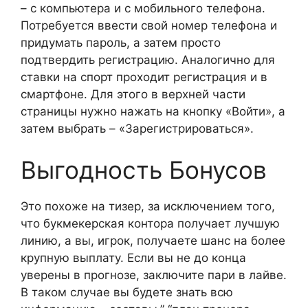
– с компьютера и с мобильного телефона.
Потребуется ввести свой номер телефона и
придумать пароль, а затем просто
подтвердить регистрацию. Аналогично для
ставки на спорт проходит регистрация и в
смартфоне. Для этого в верхней части
страницы нужно нажать на кнопку «Войти», а
затем выбрать – «Зарегистрироваться».
Выгодность Бонусов
Это похоже на тизер, за исключением того,
что букмекерская контора получает лучшую
линию, а вы, игрок, получаете шанс на более
крупную выплату. Если вы не до конца
уверены в прогнозе, заключите пари в лайве.
В таком случае вы будете знать всю