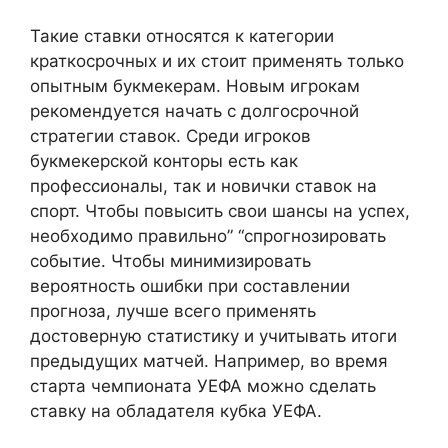
Такие ставки относятся к категории
краткосрочных и их стоит применять только
опытным букмекерам. Новым игрокам
рекомендуется начать с долгосрочной
стратегии ставок. Среди игроков
букмекерской конторы есть как
профессионалы, так и новички ставок на
спорт. Чтобы повысить свои шансы на успех,
необходимо правильно” “спрогнозировать
событие. Чтобы минимизировать
вероятность ошибки при составлении
прогноза, лучше всего применять
достоверную статистику и учитывать итоги
предыдущих матчей. Например, во время
старта чемпионата УЕФА можно сделать
ставку на обладателя кубка УЕФА.