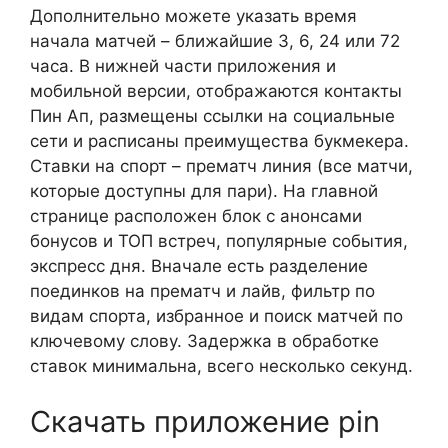
Дополнительно можете указать время
начала матчей – ближайшие 3, 6, 24 или 72
часа. В нижней части приложения и
мобильной версии, отображаются контакты
Пин Ап, размещены ссылки на социальные
сети и расписаны преимущества букмекера.
Ставки на спорт – прематч линия (все матчи,
которые доступны для пари). На главной
странице расположен блок с анонсами
бонусов и ТОП встреч, популярные события,
экспресс дня. Вначале есть разделение
поединков на прематч и лайв, фильтр по
видам спорта, избранное и поиск матчей по
ключевому слову. Задержка в обработке
ставок минимальна, всего несколько секунд.
Скачать приложение pin