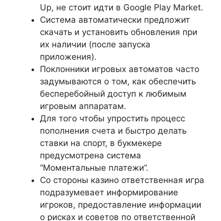
Up, не стоит идти в Google Play Market.
Система автоматически предложит
скачать и установить обновления при
их наличии (после запуска
приложения).
Поклонники игровых автоматов часто
задумываются о том, как обеспечить
бесперебойный доступ к любимым
игровым аппаратам.
Для того чтобы упростить процесс
пополнения счета и быстро делать
ставки на спорт, в букмекере
предусмотрена система
“Моментальные платежи”.
Со стороны казино ответственная игра
подразумевает информирование
игроков, предоставление информации
о рисках и советов по ответственной