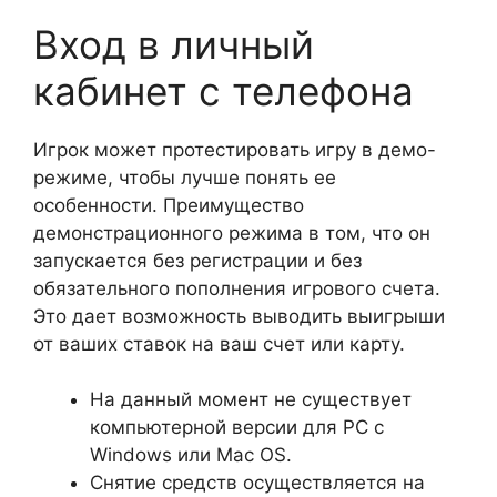
Вход в личный
кабинет с телефона
Игрок может протестировать игру в демо-
режиме, чтобы лучше понять ее
особенности. Преимущество
демонстрационного режима в том, что он
запускается без регистрации и без
обязательного пополнения игрового счета.
Это дает возможность выводить выигрыши
от ваших ставок на ваш счет или карту.
На данный момент не существует
компьютерной версии для PC с
Windows или Mac OS.
Снятие средств осуществляется на