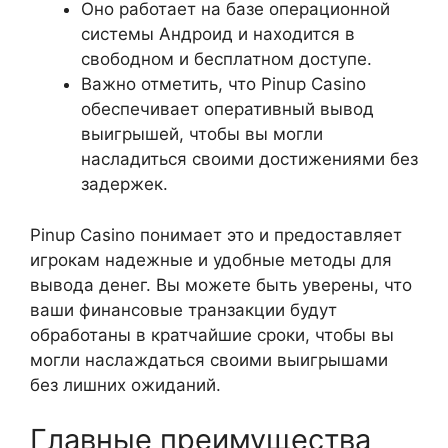
Оно работает на базе операционной
системы Андроид и находится в
свободном и бесплатном доступе.
Важно отметить, что Pinup Casino
обеспечивает оперативный вывод
выигрышей, чтобы вы могли
насладиться своими достижениями без
задержек.
Pinup Casino понимает это и предоставляет
игрокам надежные и удобные методы для
вывода денег. Вы можете быть уверены, что
ваши финансовые транзакции будут
обработаны в кратчайшие сроки, чтобы вы
могли наслаждаться своими выигрышами
без лишних ожиданий.
Главные преимущества