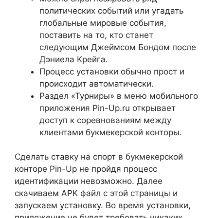
политических событий или угадать
глобальные мировые события,
поставить на то, кто станет
следующим Джеймсом Бондом после
Дэниела Крейга.
Процесс установки обычно прост и
происходит автоматически.
Раздел «Турниры» в меню мобильного
приложения Pin-Up.ru открывает
доступ к соревнованиям между
клиентами букмекерской конторы.
Сделать ставку на спорт в букмекерской
конторе Pin-Up не пройдя процесс
идентификации невозможно. Далее
скачиваем APK файл с этой страницы и
запускаем установку. Во время установки,
приложение не будет требовать никаких