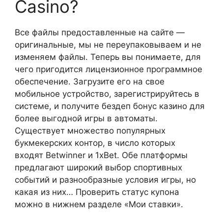
Casino?
Все файлы предоставленные на сайте —
оригинальные, мы не переупаковываем и не
изменяем файлы. Теперь вы понимаете, для
чего пригодится лицензионное программное
обеспечение. Загрузите его на свое
мобильное устройство, зарегистрируйтесь в
системе, и получите бездеп бонус казино для
более выгодной игры в автоматы.
Существует множество популярных
букмекерских контор, в число которых
входят Betwinner и 1xBet. Обе платформы
предлагают широкий выбор спортивных
событий и разнообразные условия игры, но
какая из них… Проверить статус купона
можно в нижнем разделе «Мои ставки».