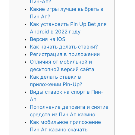
Пин-Ап?
Какие игры лучше выбрать в
Пин Ап?
Как установить Pin Up Bet для
Android в 2022 году
Версия на iOS
Как начать делать ставки?
Регистрация в приложении
Отличия от мобильной и
десктопной версий сайта
Как делать ставки в
приложении Pin-Up?
Виды ставок на спорт в Пин-
Ап
Пополнение депозита и снятие
средств из Пин Ап казино
Как мобильное приложение
Пин Ап казино скачать