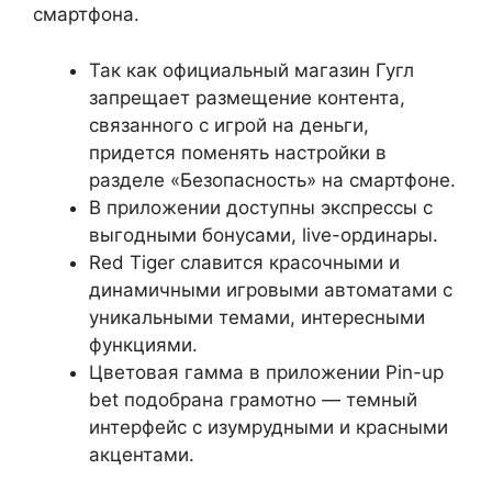
смартфона.
Так как официальный магазин Гугл
запрещает размещение контента,
связанного с игрой на деньги,
придется поменять настройки в
разделе «Безопасность» на смартфоне.
В приложении доступны экспрессы с
выгодными бонусами, live-ординары.
Red Tiger славится красочными и
динамичными игровыми автоматами с
уникальными темами, интересными
функциями.
Цветовая гамма в приложении Pin-up
bet подобрана грамотно — темный
интерфейс с изумрудными и красными
акцентами.