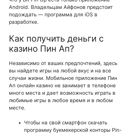
Android. Владельцам Айфонов предстоит
подождать — программа для iOS в
разработке.
Как получить деньги с
казино Пин Ап?
Независимо от ваших предпочтений, здесь
вы найдете игры на любой вкус и на все
случаи жизни. Мобильное приложение Пин
Ап онлайн казино не занимает в телефоне
много места и дает возможность играть в
любимые игры в любое время и в любом
месте.
Чтобы на свой смартфон скачать
программу букмекерской конторы Pin-