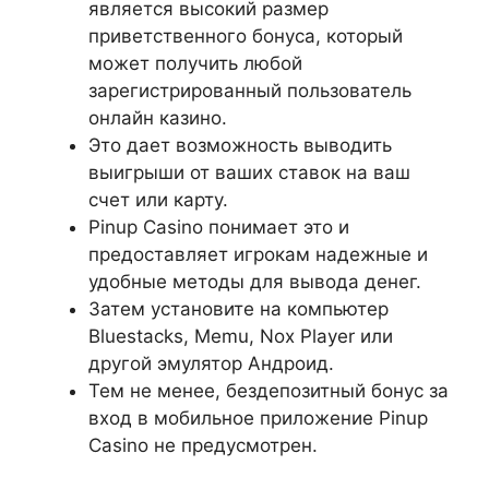
является высокий размер
приветственного бонуса, который
может получить любой
зарегистрированный пользователь
онлайн казино.
Это дает возможность выводить
выигрыши от ваших ставок на ваш
счет или карту.
Pinup Casino понимает это и
предоставляет игрокам надежные и
удобные методы для вывода денег.
Затем установите на компьютер
Bluestacks, Memu, Nox Player или
другой эмулятор Андроид.
Тем не менее, бездепозитный бонус за
вход в мобильное приложение Pinup
Casino не предусмотрен.