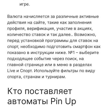
игре.
Валюта начисляется за различные активные
действия на сайте, такие как заполнения
профиля, верификация, участие в акциях,
количество ставок и так далее.. Возможно,
перед установкой программы для ставок на
спорт, необходимо подготовить смартфон как
показано в инструкции ниже. №1 – выберите
подходящее событие через поиск, на
главной странице или в меню в разделах
Live и Спорт. Используйте фильтры по виду
спорта, странам и турнирам.
Кто поставляет
автоматы Pin Up