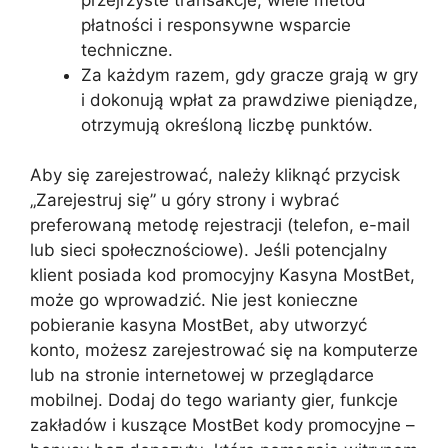
płatności i responsywne wsparcie
techniczne.
Za każdym razem, gdy gracze grają w gry
i dokonują wpłat za prawdziwe pieniądze,
otrzymują określoną liczbę punktów.
Aby się zarejestrować, należy kliknąć przycisk
„Zarejestruj się” u góry strony i wybrać
preferowaną metodę rejestracji (telefon, e-mail
lub sieci społecznościowe). Jeśli potencjalny
klient posiada kod promocyjny Kasyna MostBet,
może go wprowadzić. Nie jest konieczne
pobieranie kasyna MostBet, aby utworzyć
konto, możesz zarejestrować się na komputerze
lub na stronie internetowej w przeglądarce
mobilnej. Dodaj do tego warianty gier, funkcje
zakładów i kuszące MostBet kody promocyjne –