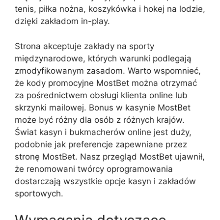
tenis, piłka nożna, koszykówka i hokej na lodzie,
dzięki zakładom in-play.
Strona akceptuje zakłady na sporty
międzynarodowe, których warunki podlegają
zmodyfikowanym zasadom. Warto wspomnieć,
że kody promocyjne MostBet można otrzymać
za pośrednictwem obsługi klienta online lub
skrzynki mailowej. Bonus w kasynie MostBet
może być różny dla osób z różnych krajów.
Świat kasyn i bukmacherów online jest duży,
podobnie jak preferencje zapewniane przez
stronę MostBet. Nasz przegląd MostBet ujawnił,
że renomowani twórcy oprogramowania
dostarczają wszystkie opcje kasyn i zakładów
sportowych.