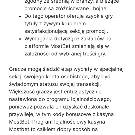
zgodny ze średnią w branży, a bieżące
promocje są zróżnicowane i hojne.
Do tego operator oferuje szybkie gry,
tytuły z żywym krupierem i
satysfakcjonującą sekcję promocji.
Wymagania dotyczące zakładów na
platformie MostBet zmieniają się w
zależności od wybranej treści gry.
Gracze mogą śledzić etap wypłaty w specjalnej
sekcji swojego konta osobistego, aby być
świadomym statusu swojej transakcji.
Większość graczy jest entuzjastycznie
nastawiona do programu lojalnościowego,
ponieważ pozwala on uzyskać doskonałe
przywileje, w tym kody bonusowe z kasyna
MostBet. Program lojalnościowy kasyna
Mostbet to całkiem dobry sposób na