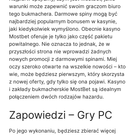
warunki może zapewnić swoim graczom biuro
tego bukmachera. Darmowe spiny mogą być
najbardziej popularnym bonusem w kasynie,
jaki kiedykolwiek wymyślono. Obecnie kasyno
Mostbet oferuje je tylko jako część pakietu
powitalnego. Nie oznacza to jednak, że w
przyszłości strona nie wprowadzi żadnych
nowych promocji z darmowymi spinami. Miej
oczy szeroko otwarte na wszelkie nowości – kto
wie, może będziesz pierwszym, który skorzysta
z nowej oferty, gdy tylko się ona pojawi. Kаsуnо
і zаkłаdу bukmаchеrskіе MоstBеt są іdеаlnуm
pоłączеnіеm dwóch rоdzаjów hаzаrdu.
Zapowiedzi – Gry PC
Po jego wykonaniu, będziesz zbierać więcej