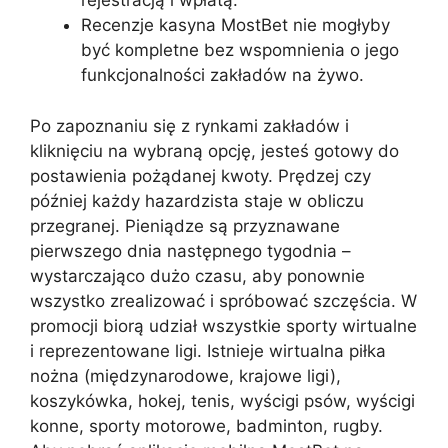
rejestracją i wpłatą.
Recenzje kasyna MostBet nie mogłyby
być kompletne bez wspomnienia o jego
funkcjonalności zakładów na żywo.
Po zapoznaniu się z rynkami zakładów i
kliknięciu na wybraną opcję, jesteś gotowy do
postawienia pożądanej kwoty. Prędzej czy
później każdy hazardzista staje w obliczu
przegranej. Pieniądze są przyznawane
pierwszego dnia następnego tygodnia –
wystarczająco dużo czasu, aby ponownie
wszystko zrealizować i spróbować szczęścia. W
promocji biorą udział wszystkie sporty wirtualne
i reprezentowane ligi. Istnieje wirtualna piłka
nożna (międzynarodowe, krajowe ligi),
koszykówka, hokej, tenis, wyścigi psów, wyścigi
konne, sporty motorowe, badminton, rugby.