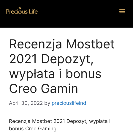
Recenzja Mostbet
2021 Depozyt,
wypłata i bonus
Creo Gamin
April 30, 2022
by
preciouslifeind
Recenzja Mostbet 2021 Depozyt, wypłata i
bonus Creo Gaming