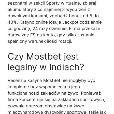
sezonami w sekcji Sporty wirtualne, zbieraj
akumulatory z co najmniej 3 wydarzeń z
dowolnymi kursami, zdobądź bonus od 5 do
40%. Kasyno online losuje Jackpot codziennie
co godzinę, 24 razy dziennie. Firma przekaże
darowiznę FS na konto, gdy tylko zostanie
spełniony warunek ilości rotacji.
Czy Mostbet jest
legalny w Indiach?
Recenzje kasyna MostBet nie mogłyby być
kompletne bez wspomnienia o jego
funkcjonalności zakładów na żywo. Ponieważ
firma koncentruje się na zakładach sportowych,
pozwala graczom obstawiać na żywo
międzynarodowe dyscypliny sportowe, takie jak