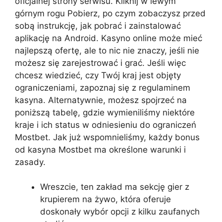
oficjalnej strony serwisu. Kliknij w lewym
górnym rogu Pobierz, po czym zobaczysz przed
sobą instrukcję, jak pobrać i zainstalować
aplikację na Android. Kasyno online może mieć
najlepszą ofertę, ale to nic nie znaczy, jeśli nie
możesz się zarejestrować i grać. Jeśli więc
chcesz wiedzieć, czy Twój kraj jest objęty
ograniczeniami, zapoznaj się z regulaminem
kasyna. Alternatywnie, możesz spojrzeć na
poniższą tabelę, gdzie wymieniliśmy niektóre
kraje i ich status w odniesieniu do ograniczeń
Mostbet. Jak już wspomnieliśmy, każdy bonus
od kasyna Mostbet ma określone warunki i
zasady.
Wreszcie, ten zakład ma sekcję gier z
krupierem na żywo, która oferuje
doskonały wybór opcji z kilku zaufanych