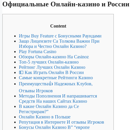
Официальные Онлайн-казино и России 
Content
Игры Buy Feature с Бонусными Раундами
Защо Лицензите Са Толкова Важни При
Избора и Честно Онлайн Казино?
Play Fortuna Casino
Обзоры Онлайн-казино На Casinoz
Топ-5 лучших Онлайн-казино
Peйтинг Лучшиx Oнлaйн Кaзинo
💵 Как Играть Онлайн В России
Самые конкретные Рейтинги Казино
Преимущества👍 Надежных Клубов,
Отзывы Игроков
Методы Пополнения И напрашивается
Средств На наших Сайтах Казино
В какие Онлайн Казино да Се
Регистрирам?”
Онлайн Казино в Польше
Репутация в Интернете И отзывы Игроков
Бонусы Онлайн Казино В” “европе