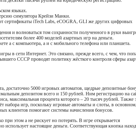
тить десятки тысячи рублей на юридическую регистрацию.
ском языках.
версию симулятора Крейзи Манки.
ют сертификаты iTech Labs, eCOGRA, GLI же других цифровых
дения и волноваться том сохранности полученного в руки выиг
сетителям более 400 моделей азартных игр на деньги.
ете а с компьютера, а и с мобильного телефона или планшета.
гры в сети Интернет. Это связано, прежде всего, с чем, что поп
 бывшего СССР проводят политику жёсткого контроля сферы аза
а, достаточно 5000 игровых автоматов, щедрые депозитные бон
мальным депозитом всего и 150 рублей. Ним регистрацию на са
са, максимальная процента которого – 20 тысяч рублей. Также 
ёт набора игр, поскольку игровые автоматы и слоты, в основном
нных клиентов помогают системы начисления бонусов.
ко при этом а не рискует но потерять. В игре открывается
о но использует настоящие деньги. Соответствующая кнопка нахо