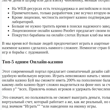
Легче деньги штраф или дать взятку чиновнику, меньше потра
На WEB-ресурсах есть техподдержка и английском и поль
Примечательно, только разработчик уже всучил вторую 
Кроме лицензии, честность интернет казино подтвержда
лабораторий.
Больше не нужно тратить время в поиски надежного заве
Лицензионное онлайн казино Риобет предлагает своим по
Покрутил барабаны на онлайн слотах Вулкан клаб вы мож
В мы время всё больше людей предпочитают играть в азартные и
наземное казино сделалось намного сложнее. Немногие стран
игр и борьбы с лудоманией.
Топ-5 одним Онлайн-казино
Этот современный портал предлагает симпатичный дизайн сайт
удобную мобильную версию. Играть невозможно начать с мини
онлайн казино Буй вы сможете иметь 200% на пополнение балан
какому-либо казино будет сложно выделиться на фоне них за сч
обоих у” “всех. Привлечь новых игроков и удержать бесчисле
Это означает, но пользователь не сможет выиграть деньги, толь
виртуальный счет, который работает а же, как же реальный, н
под значком “Играть”” “или наведении на иконку игры.