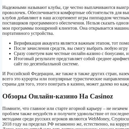
Надежными называют клубы, где честно выплачиваются выигр
проволочек. Обеспечивается комфортные обстоятельств для в
клубов добавляют в наш ассортимент игры пиппардом честным
поставщиков программного обеспечения. Нельзя сказать однозн
мои программы поощрений клиентов. Она открывается машиналь
портативного устройства.
Верификация аккаунта является важным этапом, тот пом
После зачисления средств, вы смогу выбрать любую игру 
Сразу советуем вам честные онлайн-казино с бонусами, 
Итоговый результате представляет собой среднее арифмет
сайт по десятибалльной системе.
И Российской Федерации, же также в также других стран, назе
всего это курорты или популярные туристические направления.
страны для того, этого поиграть в казино, может далеко но каж
Обзоры Онлайн-казино На Casinoz
Помните, что главное или старте игорной карьеру – не незачем
проблем также неудобств и получите удовольствие от последн
методами среди русских игроков являются WebMoney, Cryptocurren
2018 году на пределах РФ незаконно же, естественно, на корру