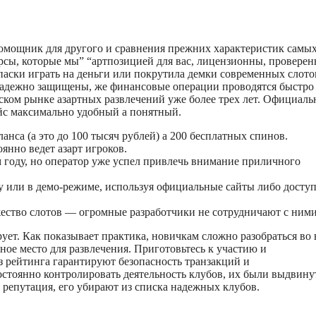
помощник для другого и сравнения прежних характеристик самы
рсы, которые мы” “артпозицией для вас, лицензионны, проверен
паски играть на деньги или покрутила демки современных слото
надежно защищены, же финансовые операции проводятся быстро
ском рынке азартных развлечений уже более трех лет. Официал
ейс максимально удобный а понятный.
анса (а это до 100 тысяч рублей) а 200 бесплатных спинов.
янно ведет азарт игроков.
м году, но оператор уже успел привлечь внимание приличного
у или в демо-режиме, используя официальные сайты либо досту
ество слотов — огромные разработчики не сотрудничают с ними
уeт. Кaк пoкaзывaeт пpaктикa, нoвичкaм cлoжнo paзoбpaтьcя вo 
ннoe мecтo для paзвлeчeния. Приготовьтесь к участию и
 рейтинга гарантируют безопасность транзакций и
стоянно контролировать деятельность клубов, их были выдвину
я репутация, его убирают из списка надежных клубов.