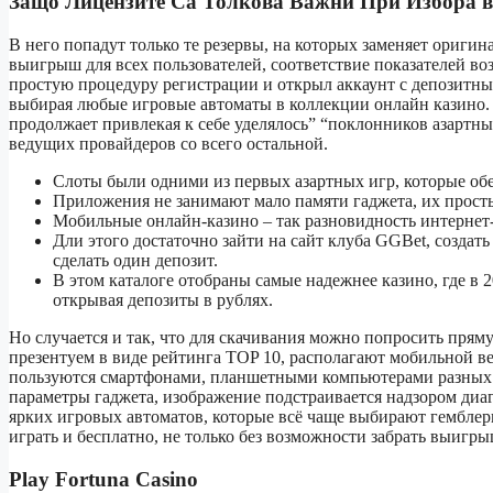
Защо Лицензите Са Толкова Важни При Избора в
В него попадут только те резервы, на которых заменяет ориги
выигрыш для всех пользователей, соответствие показателей в
простую процедуру регистрации и открыл аккаунт с депозитным
выбирая любые игровые автоматы в коллекции онлайн казино. К
продолжает привлекая к себе уделялось” “поклонников азартны
ведущих провайдеров со всего остальной.
Слоты были одними из первых азартных игр, которые об
Приложения не занимают мало памяти гаджета, их просты 
Мобильные онлайн-казино – так разновидность интернет-
Дли этого достаточно зайти на сайт клуба GGBet, создат
сделать один депозит.
В этом каталоге отобраны самые надежнее казино, где в 
открывая депозиты в рублях.
Но случается и так, что для скачивания можно попросить прям
презентуем в виде рейтинга TOP 10, располагают мобильной ве
пользуются смартфонами, планшетными компьютерами разных м
параметры гаджета, изображение подстраивается надзором диаг
ярких игровых автоматов, которые всё чаще выбирают гемблер
играть и бесплатно, не только без возможности забрать выигры
Play Fortuna Casino