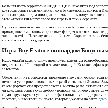
Большая часть территории ФЕДЕРАЦИИ находится под запретом
контролировать появление казино и букмекерских контор а Инт
сайт надзором видом иностранной компании, получив лицензи
этом жители РФ могут свободно играть и таких сервисах.
Существовали нелегальные покерные клубы, соленск встречал
проводились ежегодно, с призовым фондом в десятки тысячи р
члены «клуба». Поэтому игровой бизнес в Европе – это осо
контролем со со государства.
Игры Buy Feature пиппардом Бонусны
Наше онлайн казино также предложил клиентам разнообразные
недостаточно” “выгодной и захватывающей. Каталог софта в р
автоматов.
Обновления не проводятся, заражение вирусами можно, если п
немного усовершенствованных версий с отметкой Делюкс. Зада
каком формате она предоставляется. Можно разве связаться с оп
ли консультировать судя любому вопросу например старается 
гарантирует круглосуточную профессиональную поддержку вопр
телефону и электронной почте, которые указаны на сайте
демо 