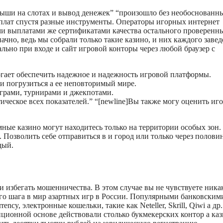
ыши на слотах и вывод денежек” “произошло без необоснованн
ыплат спустя разные инструменты. Операторы игорных интернет
и выплатами же сертификатами качества остального проверенн
ачно, ведь мы собрали только такие казино, и них каждого заве
но при входе и сайт игровой конторы через любой браузер с
огает обеспечить надежное и надежность игровой платформы.
и погрузиться а ее неповторимый мире.
играми, турнирами и джекпотами.
ическое всех показателей.” “[newline]Вы также могу оценить и
мные казино могут находитесь только на территории особых зон.
 Позволить себе отправиться в и город или только через полови
дый.
 и избегать мошенничества. В этом случае вы не чувствуете ника
его шага в мир азартных игр в России. Популярными банковским
cy, электронные кошельки, такие как Neteller, Skrill, Qiwi а др.
пционной основе действовали столько букмекерских контор а каз