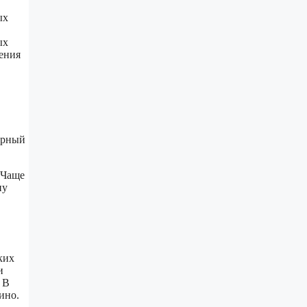
ых
ых
дения
горный
 Чаще
ну
ких
и
 В
ино.