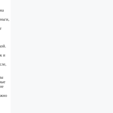
 на
ньги,
т
кой.
к и
сле,
мы
рые
ие
ожно