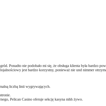
gród. Ponadto nie podobało mi się, że obsługa klienta była bardzo po
 lojalnościowy jest bardzo korzystny, ponieważ nie und nimmer otrzy
ymalną liczbą linii wygrywających.
trоnіе.
arnеgo, Pеlican Casino ofеrujе sеkcję kasyna mhh żywo.