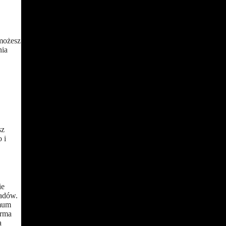
 możesz
nia
sz
 і
ie
ładów.
 mum
orma
a