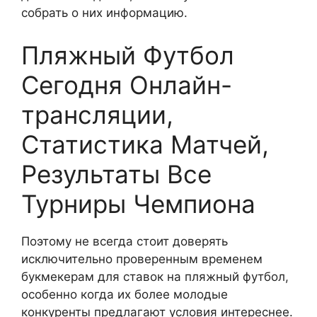
собрать о них информацию.
Пляжный Футбол
Сегодня Онлайн-
трансляции,
Статистика Матчей,
Результаты Все
Турниры Чемпиона
Поэтому не всегда стоит доверять
исключительно проверенным временем
букмекерам для ставок на пляжный футбол,
особенно когда их более молодые
конкуренты предлагают условия интереснее.