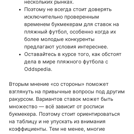
нескольких рынках.
Поэтому не всегда стоит доверять
исключительно проверенным
временем букмекерам для ставок на
пляжный футбол, особенно когда их
более молодые конкуренты
предлагают условия интереснее.
Оставайтесь в курсе того, как обстоят
дела в мире пляжного футбола с
Oddspedia.
Вторым мнение «со стороны» поможет
взглянуть на привычные вопросы под другим
ракурсом. Вариантов ставок может быть
множество — всё зависит от росписи
букмекера. Поэтому стоит ориентироваться
на таблицу и не упускать из внимания
коэффициенты. Тем не менее, многие