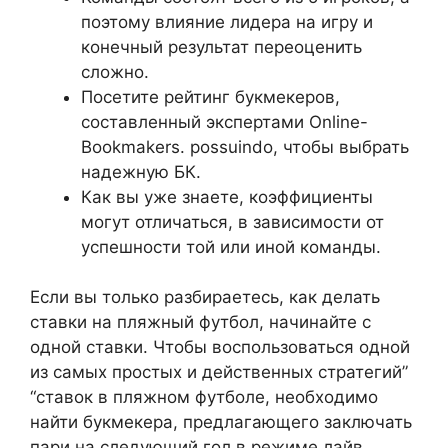
поэтому влияние лидера на игру и
конечный результат переоценить
сложно.
Посетите рейтинг букмекеров,
составленный экспертами Online-
Bookmakers. possuindo, чтобы выбрать
надежную БК.
Как вы уже знаете, коэффициенты
могут отличаться, в зависимости от
успешности той или иной команды.
Если вы только разбираетесь, как делать
ставки на пляжный футбол, начинайте с
одной ставки. Чтобы воспользоваться одной
из самых простых и действенных стратегий”
“ставок в пляжном футболе, необходимо
найти букмекера, предлагающего заключать
пари на следующий гол в режиме лайв.