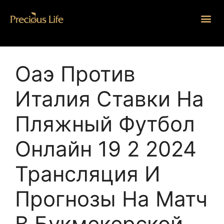
Оаэ Против
Италия Ставки На
Пляжный Футбол
Онлайн 19 2 2024
Трансляция И
Прогнозы На Матч
В Букмекерской