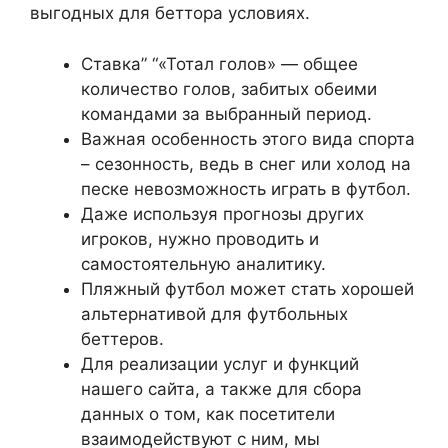
выгодных для беттора условиях.
Ставка” “«Тотал голов» — общее
количество голов, забитых обеими
командами за выбранный период.
Важная особенность этого вида спорта
– сезонность, ведь в снег или холод на
песке невозможность играть в футбол.
Даже используя прогнозы других
игроков, нужно проводить и
самостоятельную аналитику.
Пляжный футбол может стать хорошей
альтернативой для футбольных
беттеров.
Для реализации услуг и функций
нашего сайта, а также для сбора
данных о том, как посетители
взаимодействуют с ним, мы