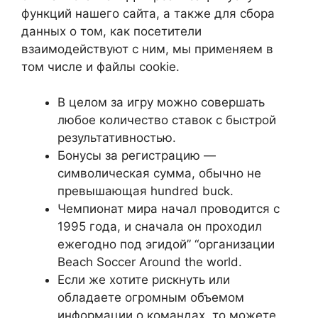
функций нашего сайта, а также для сбора
данных о том, как посетители
взаимодействуют с ним, мы применяем в
том числе и файлы cookie.
В целом за игру можно совершать
любое количество ставок с быстрой
результативностью.
Бонусы за регистрацию —
символическая сумма, обычно не
превышающая hundred buck.
Чемпионат мира начал проводится с
1995 года, и сначала он проходил
ежегодно под эгидой” “организации
Beach Soccer Around the world.
Если же хотите рискнуть или
обладаете огромным объемом
информации о командах, то можете