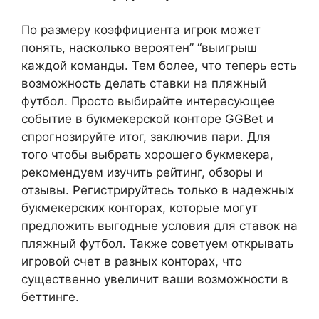
По размеру коэффициента игрок может
понять, насколько вероятен” “выигрыш
каждой команды. Тем более, что теперь есть
возможность делать ставки на пляжный
футбол. Просто выбирайте интересующее
событие в букмекерской конторе GGBet и
спрогнозируйте итог, заключив пари. Для
того чтобы выбрать хорошего букмекера,
рекомендуем изучить рейтинг, обзоры и
отзывы. Регистрируйтесь только в надежных
букмекерских конторах, которые могут
предложить выгодные условия для ставок на
пляжный футбол. Также советуем открывать
игровой счет в разных конторах, что
существенно увеличит ваши возможности в
беттинге.