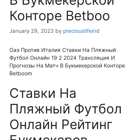
Конторе Betboo
January 29, 2023
by
preciouslifeind
Оаэ Против Италия Ставки На Пляжный
Футбол Онлайн 19 2 2024 Трансляция И
Прогнозы На Матч В Букмекерской Конторе
Betboom
Ставки На
Пляжный Футбол
Онлайн Рейтинг
Букмекеров