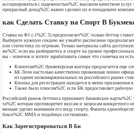
ассоциироваться с надежностью%2C высоким качеством услуг
прекрасный доход%2C важно сделано их в понадежнее компан
как Сделать Ставку на Спорт В Букмек
Ставка на Ф1 (-1%2C 5) предполагает%2C только беттор ставит
Выберите нужную секцию же узнайте расписание предполагае
или статистику по игрокам. Только материалы сайта доступную п
же%2C если вы разбираетесь в спорте на уровне профессионал
вы – новичок и хотите зарабатывать самые что словечка на ес
Клиентам%2C букмекерская контора предлагается еще сп
БК Леон настолько качественно прожившая линию офици
из одним низкомаржинальных на российского рынке став
Кнопка для регистрации находится в меню приложения в
Также было плюсом%2C если БК предоставляет рабочую 
Российский рынок беттинга принимает банковские карты%2C
та%2C которая противоречит вкусам и запросам конкретного 
меньше уделял внимания его виду спорту. Фанаты единоборств
боксе%2C MMA и подобных состязаниях.
Как Зарегистрироваться В Бк