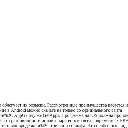
облегчает их розыски. Рассмотренные преимущества касается 
е в Android можно скачать не только со официального сайта
ore%2C AppGallery же GetApps. Программа на iOS должна пройд
отя эти разновидности онлайн-пари есть во всех современных Б
ьтиставок вроде янки%2C трикси и голиафа. Это нелбычные вид