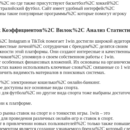
е%2C но где также присутствуют баскетбол%2C хоккей%2C
тралийский футбол. Сайт имеет удобный интерфейс%2C
влены такие популярные программы%2C которые помогут игроку
ск Коэффициентов%2C Вилок%2C Анализ Статист
2C Instagram и TikTok помогает 1win достигли широкой аудитор
Известные личной%2C сотрудничая с брендом%2C делятся своим
ности этой платформы. Они создают интересные и качественн
чиков%2C упомянув о своем собственном работы с 1win.
 особенных финансовых вложений. Их основаны на органическ
остах важно использовать ключевые слова%2C связанные со 1 w
ичить видимость материалов в поисковых системах.
ты%2C электронные кошельки%2C онлайн-банкинг.
ре доступны все основные виды спорта.
для футбола%2C но другие вида спорта тоже выбраны достаточ
ии к платформе.
рынка ставок на спорт и о тонкостях игры. 1win – это
я проведения различных онлайн-игр и ставок в спорт.
ит в привлечении новых пользователей%2C только также повыш
ементом является создание узнаваемого бренда%2C который сд