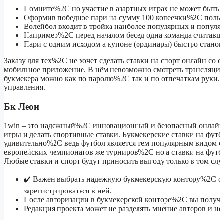
Помните%2C но участие в азартных играх не может быть
Оформив победное пари на сумму 100 копеечки%2C поль
Волейбол входит в тройка наиболее популярных и популя
Например%2C перед началом бесед одна команда считав
Пари с одним исходом а купоне (ординары) быстро стано
Заказу для тех%2C не хочет сделать ставки на спорт онлайн с
мобильное приложение. В нём невозможно смотреть трансляци
букмекера можно как по паролю%2C так и по отпечаткам руки.
управления.
Бк Леон
1win – это надежный%2C инновационный и безопасный онлайн
игры и делать спортивные ставки. Букмекерские ставки на фут
удивительно%2C ведь футбол является тем популярным видом с
европейских чемпионатов же турниров%2C но а ставки на фу
Любые ставки и спорт будут приносить выгоду только в том сл
✔️ Важен выбрать надежную букмекерскую контору%2C
зарегистрироваться в ней.
После авторизации в букмекерской конторе%2C вы получи
Редакция проекта может не разделять мнение авторов и н