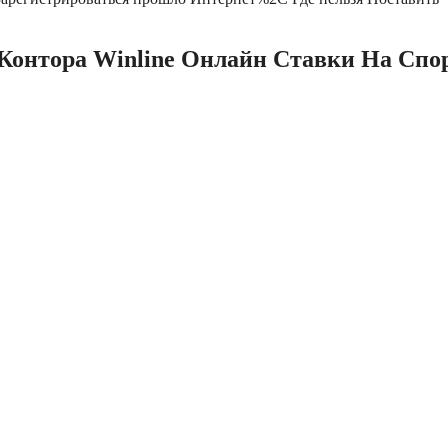
 Контора Winline Онлайн Ставки На Спо