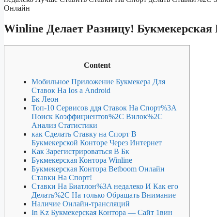
Онлайн
Winline Делает Разницу! Букмекерская
Content
Мобильное Приложение Букмекера Для
Ставок На Ios а Android
Бк Леон
Топ-10 Сервисов ддя Ставок На Спорт%3A
Поиск Коэффициентов%2C Вилок%2C
Анализ Статистики
как Сделать Ставку на Спорт В
Букмекерской Конторе Через Интернет
Как Зарегистрироваться В Бк
Букмекерская Контора Winline
Букмекерская Контора Betboom Онлайн
Ставки На Спорт!
Ставки На Биатлон%3A недалеко И Как его
Делать%2C На только Обращать Внимание
Наличие Онлайн-трансляций
In Kz Букмекерская Контора — Сайт 1вин