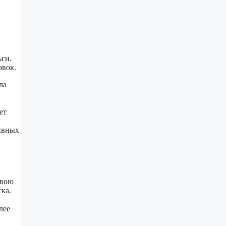
ьги.
авок.
ла
ет
ивных
свою
ка.
лее