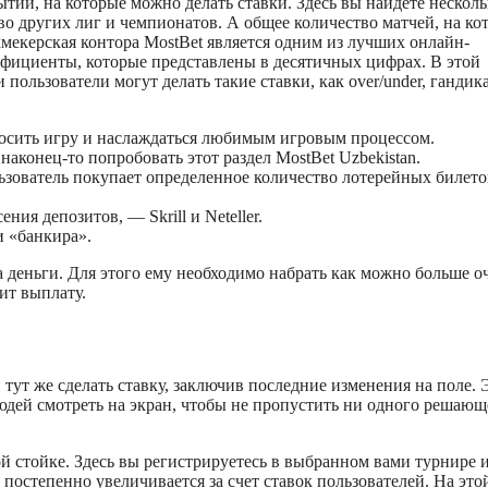
тий, на которые можно делать ставки. Здесь вы найдете несколь
во других лиг и чемпионатов. А общее количество матчей, на ко
мекерская контора MostBet является одним из лучших онлайн-
ффициенты, которые представлены в десятичных цифрах. В этой
пользователи могут делать такие ставки, как over/under, гандик
росить игру и наслаждаться любимым игровым процессом.
м наконец-то попробовать этот раздел MostBet Uzbekistan.
ользователь покупает определенное количество лотерейных билето
ия депозитов, — Skrill и Neteller.
и «банкира».
а деньги. Для этого ему необходимо набрать как можно больше о
чит выплату.
тут же сделать ставку, заключив последние изменения на поле. 
людей смотреть на экран, чтобы не пропустить ни одного решающ
ой стойке. Здесь вы регистрируетесь в выбранном вами турнире 
постепенно увеличивается за счет ставок пользователей. На это