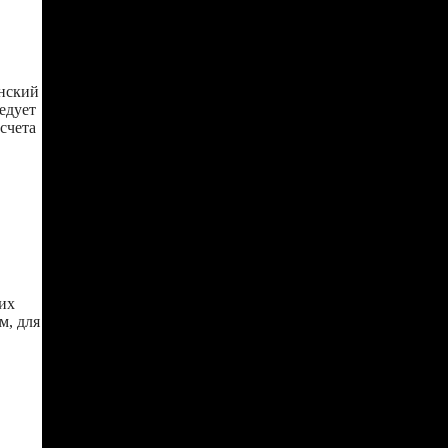
анский
едует
счета
ких
м, для