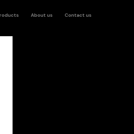
roducts
About us
Contact us