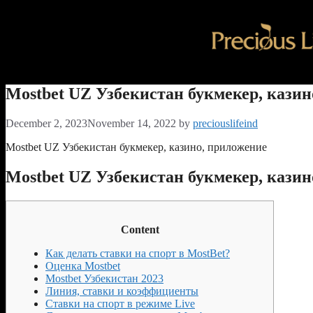
Mostbet UZ Узбекистан букмекер, кази
December 2, 2023
November 14, 2022
by
preciouslifeind
Mostbet UZ Узбекистан букмекер, казино, приложение
Mostbet UZ Узбекистан букмекер, казин
Content
Как делать ставки на спорт в MostBet?
Оценка Mostbet
Mostbet Узбекистан 2023
Линия, ставки и коэффициенты
Ставки на спорт в режиме Live