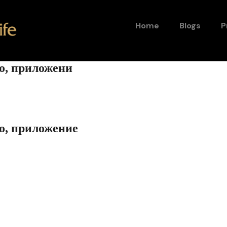
Home
Blogs
P
но, приложени
о, приложение