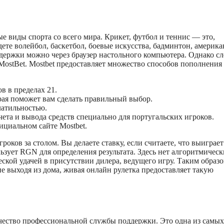
е виды спорта со всего мира. Крикет, футбол и теннис — это,
дете волейбол, баскетбол, боевые искусства, бадминтон, америк
ддержки можно через браузер настольного компьютера. Однако сл
MostBet. Mostbet предоставляет множество способов пополнения 
в в пределах 21.
орая поможет вам сделать правильный выбор.
латильностью.
ета и вывода средств специально для португальских игроков.
ициальном сайте Mostbet.
гроков за столом. Вы делаете ставку, если считаете, что выиграет
ьзует RGN для определения результата. Здесь нет алгоритмичес
ской удачей в присутствии дилера, ведущего игру. Таким образо
не выходя из дома, живая онлайн рулетка предоставляет такую
чество профессиональной службы поддержки. Это одна из самых