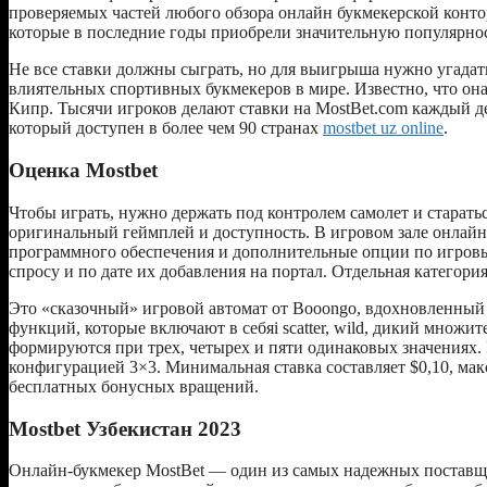
проверяемых частей любого обзора онлайн букмекерской конторы
которые в последние годы приобрели значительную популярнос
Не все ставки должны сыграть, но для выигрыша нужно угадат
влиятельных спортивных букмекеров в мире. Известно, что она
Кипр. Тысячи игроков делают ставки на MostBet.com каждый де
который доступен в более чем 90 странах
mostbet uz online
.
Оценка Mostbet
Чтобы играть, нужно держать под контролем самолет и старатьс
оригинальный геймплей и доступность. В игровом зале онлайн-
программного обеспечения и дополнительные опции по игровым
спросу и по дате их добавления на портал. Отдельная категор
Это «сказочный» игровой автомат от Booongo, вдохновленный
функций, которые включают в себяi scatter, wild, дикий множ
формируются при трех, четырех и пяти одинаковых значениях. 
конфигурацией 3×3. Минимальная ставка составляет $0,10, мак
бесплатных бонусных вращений.
Mostbet Узбекистан 2023
Онлайн-букмекер MostBet — один из самых надежных поставщи