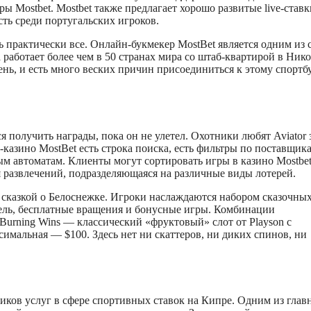
 Mostbet. Mostbet также предлагает хорошо развитые live-ставк
ть среди португальских игроков.
ь практически все. Онлайн-букмекер MostBet является одним из
 работает более чем в 50 странах мира со штаб-квартирой в Нико
нь, и есть много веских причин присоединиться к этому спортбу
я получить награды, пока он не улетел. Охотники любят Aviator 
казино MostBet есть строка поиска, есть фильтры по поставщик
 автоматам. Клиенты могут сортировать игры в казино Mostbet
ия развлечений, подразделяющаяся на различные виды лотерей.
 сказкой о Белоснежке. Игроки наслаждаются набором сказочны
итель, бесплатные вращения и бонусные игры. Комбинации
Burning Wins — классический «фруктовый» слот от Playson с
симальная — $100. Здесь нет ни скаттеров, ни диких спинов, ни
ков услуг в сфере спортивных ставок на Кипре. Одним из глав