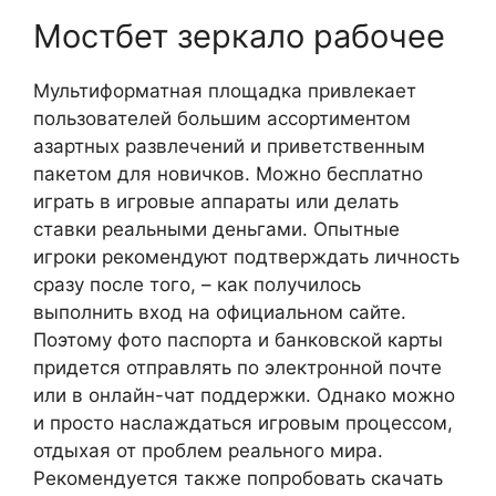
Мостбет зеркало рабочее
Мультиформатная площадка привлекает
пользователей большим ассортиментом
азартных развлечений и приветственным
пакетом для новичков. Можно бесплатно
играть в игровые аппараты или делать
ставки реальными деньгами. Опытные
игроки рекомендуют подтверждать личность
сразу после того, – как получилось
выполнить вход на официальном сайте.
Поэтому фото паспорта и банковской карты
придется отправлять по электронной почте
или в онлайн-чат поддержки. Однако можно
и просто наслаждаться игровым процессом,
отдыхая от проблем реального мира.
Рекомендуется также попробовать скачать