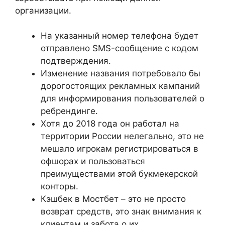
организации.
На указанный номер телефона будет
отправлено SMS-сообщение с кодом
подтверждения.
Изменение названия потребовало бы
дорогостоящих рекламных кампаний
для информирования пользователей о
ребрендинге.
Хотя до 2018 года он работал на
территории России нелегально, это не
мешало игрокам регистрироваться в
офшорах и пользоваться
преимуществами этой букмекерской
конторы.
Кэшбек в Мостбет – это не просто
возврат средств, это знак внимания к
клиентам и забота о их