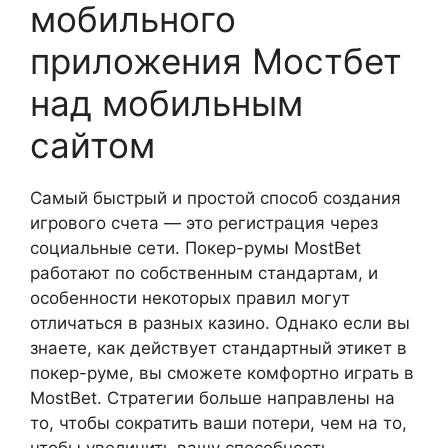
мобильного
приложения Мостбет
над мобильным
сайтом
Самый быстрый и простой способ создания
игрового счета — это регистрация через
социальные сети. Покер-румы MostBet
работают по собственным стандартам, и
особенности некоторых правил могут
отличаться в разных казино. Однако если вы
знаете, как действует стандартный этикет в
покер-руме, вы сможете комфортно играть в
MostBet. Стратегии больше направлены на
то, чтобы сократить ваши потери, чем на то,