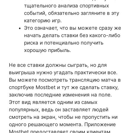
тщательного анализа спортивных
событий, обязательно загляните в эту
категорию игр.
Это означает, что вы можете сразу же
начать делать ставки без какого-либо
риска и потенциально получить
хорошую прибыль.
Не все ставки должны сыграть, но для
выигрыша нужно угадать практически все.
Вы можете посмотреть трансляцию матча в
спортбуке Mostbet и тут же сделать ставку,
заключив последние изменения на поле.
Этот вид является одним из самых
популярных, ведь он заставляет людей
смотреть на экран, чтобы не пропустить ни
одного решающего момента. Приложение
Mostbet предоставляет своим клиентам