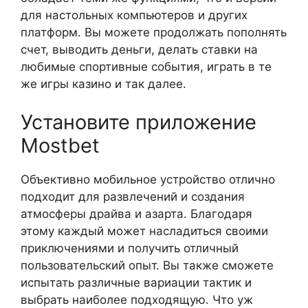
для настольных компьютеров и других
платформ. Вы можете продолжать пополнять
счет, выводить деньги, делать ставки на
любимые спортивные события, играть в те
же игры казино и так далее.
Установите приложение
Mostbet
Объективно мобильное устройство отлично
подходит для развлечений и создания
атмосферы драйва и азарта. Благодаря
этому каждый может насладиться своими
приключениями и получить отличный
пользовательский опыт. Вы также сможете
испытать различные вариации тактик и
выбрать наиболее подходящую. Что уж