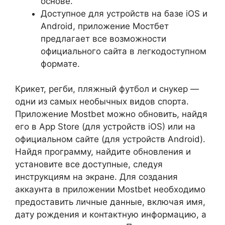
основе.
Доступное для устройств на базе iOS и
Android, приложение Мостбет
предлагает все возможности
официального сайта в легкодоступном
формате.
Крикет, регби, пляжный футбол и снукер —
одни из самых необычных видов спорта.
Приложение Mostbet можно обновить, найдя
его в App Store (для устройств iOS) или на
официальном сайте (для устройств Android).
Найдя программу, найдите обновления и
установите все доступные, следуя
инструкциям на экране. Для создания
аккаунта в приложении Mostbet необходимо
предоставить личные данные, включая имя,
дату рождения и контактную информацию, а