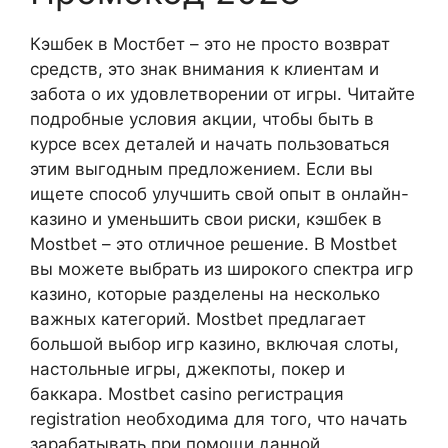
Кэшбек в Мостбет – это не просто возврат
средств, это знак внимания к клиентам и
забота о их удовлетворении от игры. Читайте
подробные условия акции, чтобы быть в
курсе всех деталей и начать пользоваться
этим выгодным предложением. Если вы
ищете способ улучшить свой опыт в онлайн-
казино и уменьшить свои риски, кэшбек в
Mostbet – это отличное решение. В Mostbet
вы можете выбрать из широкого спектра игр
казино, которые разделены на несколько
важных категорий. Mostbet предлагает
большой выбор игр казино, включая слоты,
настольные игры, джекпоты, покер и
баккара. Mostbet casino регистрация
registration необходима для того, что начать
зарабатывать при помощи данной