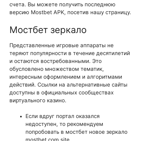
счета. Вы можете получить последнюю
версию Mostbet APK, посетив нашу страницу.
Мостбет зеркало
Представленные игровые аппараты не
теряют популярности в течение десятилетий
и остаются востребованными. Это
обусловлено множеством тематик,
интересным оформлением и алгоритмами
действий. Ссылки на альтернативные сайты
доступны в официальных сообществах
виртуального казино.
Если вдруг портал оказался
недоступен, то рекомендуем
попробовать в мостбет новое зеркало
mostbet com site.