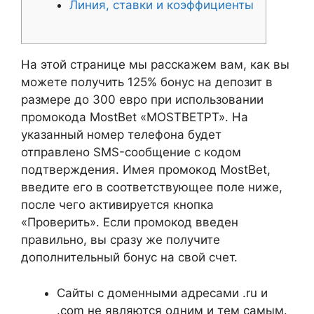
Линия, ставки и коэффициенты
На этой странице мы расскажем вам, как вы
можете получить 125% бонус на депозит в
размере до 300 евро при использовании
промокода MostBet «MOSTBETPT». На
указанный номер телефона будет
отправлено SMS-сообщение с кодом
подтверждения. Имея промокод MostBet,
введите его в соответствующее поле ниже,
после чего активируется кнопка
«Проверить». Если промокод введен
правильно, вы сразу же получите
дополнительный бонус на свой счет.
Сайты с доменными адресами .ru и
.com не являются одним и тем самым.