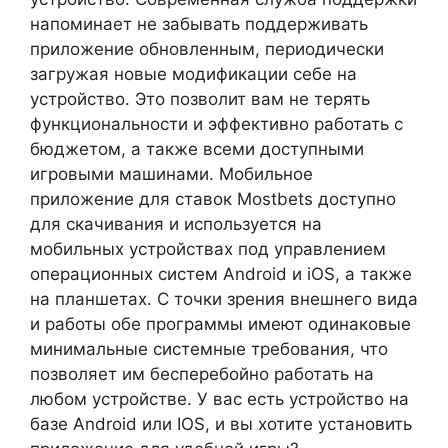
напоминает не забывать поддерживать
приложение обновленным, периодически
загружая новые модификации себе на
устройство. Это позволит вам не терять
функциональности и эффективно работать с
бюджетом, а также всеми доступными
игровыми машинами. Мобильное
приложение для ставок Mostbets доступно
для скачивания и используется на
мобильных устройствах под управлением
операционных систем Android и iOS, а также
на планшетах. С точки зрения внешнего вида
и работы обе программы имеют одинаковые
минимальные системные требования, что
позволяет им бесперебойно работать на
любом устройстве. У вас есть устройство на
базе Android или IOS, и вы хотите установить