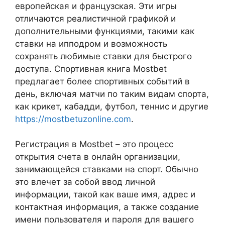
европейская и французская. Эти игры
отличаются реалистичной графикой и
дополнительными функциями, такими как
ставки на ипподром и возможность
сохранять любимые ставки для быстрого
доступа. Спортивная книга Mostbet
предлагает более спортивных событий в
день, включая матчи по таким видам спорта,
как крикет, кабадди, футбол, теннис и другие
https://mostbetuzonline.com
.
Регистрация в Mostbet – это процесс
открытия счета в онлайн организации,
занимающейся ставками на спорт. Обычно
это влечет за собой ввод личной
информации, такой как ваше имя, адрес и
контактная информация, а также создание
имени пользователя и пароля для вашего