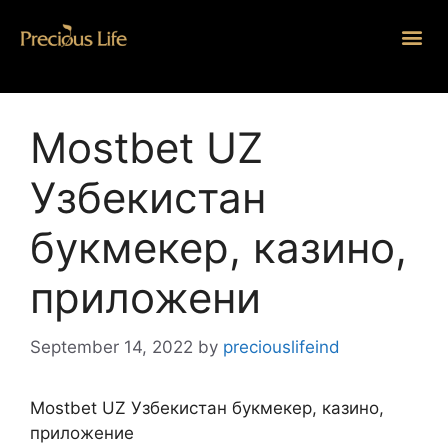
Mostbet UZ
Узбекистан
букмекер, казино,
приложени
September 14, 2022
by
preciouslifeind
Mostbet UZ Узбекистан букмекер, казино,
приложение