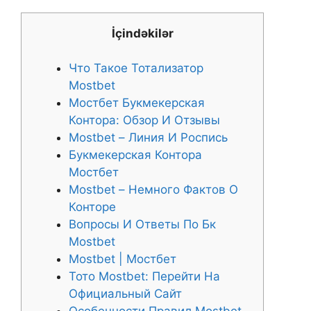
İçindəkilər
Что Такое Тотализатор
Mostbet
Мостбет Букмекерская
Контора: Обзор И Отзывы
Mostbet – Линия И Роспись
Букмекерская Контора
Мостбет
Mostbet – Немного Фактов О
Конторе
Вопросы И Ответы По Бк
Mostbet
Mostbet | Мостбет
Тото Mostbet: Перейти На
Официальный Сайт