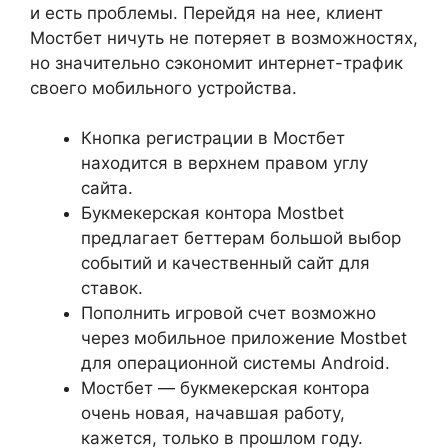
и есть проблемы. Перейдя на нее, клиент
Мостбет ничуть не потеряет в возможностях,
но значительно сэкономит интернет-трафик
своего мобильного устройства.
Кнопка регистрации в Мостбет
находится в верхнем правом углу
сайта.
Букмекерская контора Mostbet
предлагает беттерам большой выбор
событий и качественный сайт для
ставок.
Пополнить игровой счет возможно
через мобильное приложение Mostbet
для операционной системы Android.
Мостбет — букмекерская контора
очень новая, начавшая работу,
кажется, только в прошлом году.