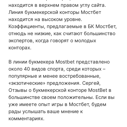
находится в верхнем правом углу сайта.
Линия букмекерской конторы Мостбет
находится на высоком уровне.
Коэффициенты, предлагаемые в БК Мостбет,
отнюдь не низкие, как считают большинство
экспертов, когда говорят о молодых
конторах.
В линии букмекера Mostbet представлено
около 40 видов спорта, среди которых –
популярные и менее востребованные,
«экзотические» предложения. Сергей,
Отзывы о букмекерской конторе MostBet в
большинстве своем положительны. Если вы
уже имеете опыт игры в Мостбет, будем
рады услышать ваше мнение к
комментариях.