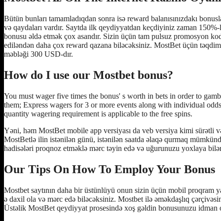
Bütün bunları tamamladıqdan sonra isə reward balanısınızdakı bonuslar
və qaydaları vardır. Saytda ilk qeydiyyatdan keçdiyiniz zaman 150%-l
bonusu əldə etmək çox asandır. Sizin üçün tam pulsuz promosyon kodlar
ediləndən daha çox reward qazana biləcəksiniz. MostBet üçün təqdima
məbləği 300 USD-dır.
How do I use our Mostbet bonus?
You must wager five times the bonus' s worth in bets in order to gam
them; Express wagers for 3 or more events along with individual odds 
quantity wagering requirement is applicable to the free spins.
Yəni, həm MostBet mobile app versiyası da veb versiya kimi sürətli və
MostBetlə ilin istənilən günü, istənilən saatda əlaqə qurmaq mümkünd
hadisələri proqnoz etməklə mərc təyin edə və uğurunuzu yoxlaya bilərsi
Our Tips On How To Employ Your Bonus
Mostbet saytının daha bir üstünlüyü onun sizin üçün mobil proqram y
ə daxil ola və mərc edə biləcəksiniz. Mostbet ilə əməkdaşlıq çərçivə
Üstəlik MostBet qeydiyyat prosesində xoş gəldin bonusunuzu idman oy