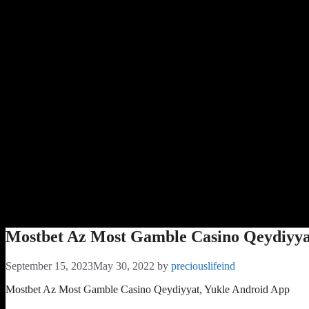
Mostbet Az Most Gamble Casino Qeydiyya
September 15, 2023
May 30, 2022
by
preciouslifeind
Mostbet Az Most Gamble Casino Qeydiyyat, Yukle Android App