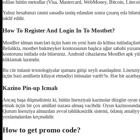
edilən bütün metodlar (Visa, Mastercard, WebMoney, Bitcoin, Litecoin
Yalnız hesabınızı rəsmi sənədlə təstiq edəndən sonra çıxarış edə bilərs
təklif edilir.
How To Register And Login In To Mostbet?
MostBet idman mərcləri üçün həm en yeni həm də köhnə istifadəçiləri 
Beləliklə, mostbet bukmeyker kontorasının başlıca uğur səbəbi yuxa
kontorunu istifadə edə bilərsiniz. Android cihazlarına MostBet apk y
klikləmək lazımdır.
Bu cür müasir texnologiyalar qumara girişi xeyli asanlaşdırır. Lisenzi
üçün bəzi amillərin kifayət etmədiyi istisnalar varifr?n. Hər bir azərb
Kazino Pin-up Icmalı
Ancaq başa düşməlisiniz ki, bütün lisenziyalı kazinolar düzgün oyun 
etmək üçün bir çox amilləri nəzərə almaq vacibdir. Oyun kazinosunda 
Qurum lisenziya almazdan əvvəl təhlükəsizlik sistemi, ödəniş əməliyya
yoxlamalardan keçməlidir.
How to get promo code?