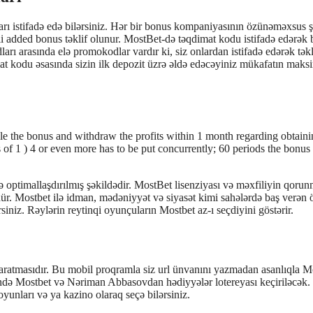
ı istifadə edə bilərsiniz. Hər bir bonus kompaniyasının özünəməxsus şə
i added bonus təklif olunur. MostBet-də təqdimat kodu istifadə edərək 
ı arasında elə promokodlar vardır ki, siz onlardan istifadə edərək təkl
t kodu əsasında sizin ilk depozit üzrə əldə edəcəyiniz mükafatın mak
ble the bonus and withdraw the profits within 1 month regarding obtain
of 1 ) 4 or even more has to be put concurrently; 60 periods the bonus
 optimallaşdırılmış şəkildədir. MostBet lisenziyası və məxfiliyin qorun
ür. Mostbet ilə idman, mədəniyyət və siyasət kimi sahələrdə baş verən 
niz. Rəylərin reytinqi oyunçuların Mostbet az-ı seçdiyini göstərir.
aratmasıdır. Bu mobil proqramla siz url ünvanını yazmadan asanlıqla M
sində Mostbet və Nəriman Abbasovdan hədiyyələr lotereyası keçiriləcək.
unları və ya kazino olaraq seçə bilərsiniz.