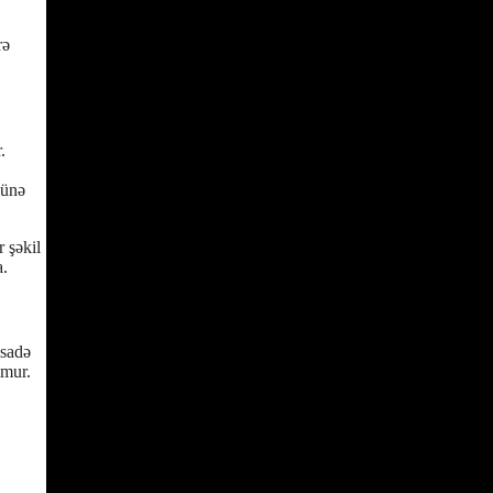
rə
.
zünə
 şəkil
a.
 sadə
lmur.