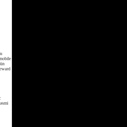
ru
 mobile
çün
reward
c
rəsmi