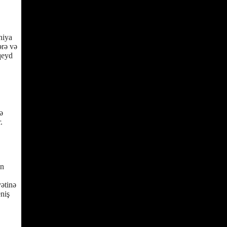
niya
rə və
qeyd
ə
.
yn
ətinə
niş