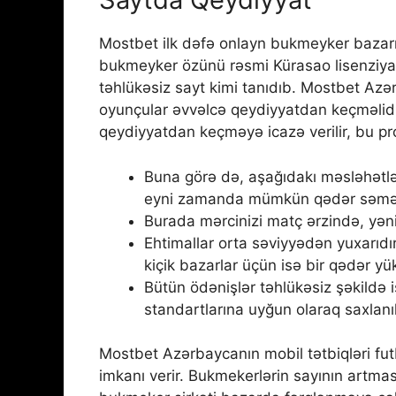
Mostbet ilk dəfə onlayn bukmeyker bazarı
bukmeyker özünü rəsmi Kürasao lisenziyası
təhlükəsiz sayt kimi tanıdıb. Mostbet A
oyunçular əvvəlcə qeydiyyatdan keçməlidi
qeydiyyatdan keçməyə icazə verilir, bu p
Buna görə də, aşağıdakı məsləhətlə
eyni zamanda mümkün qədər səmə
Burada mərcinizi matç ərzində, yən
Ehtimallar orta səviyyədən yuxarıdı
kiçik bazarlar üçün isə bir qədər yü
Bütün ödənişlər təhlükəsiz şəkildə 
standartlarına uyğun olaraq saxlanıl
Mostbet Azərbaycanın mobil tətbiqləri fu
imkanı verir. Bukmekerlərin sayının artması