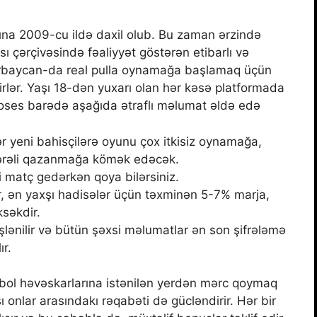
na 2009-cu ildə daxil olub. Bu zaman ərzində
 çərçivəsində fəaliyyət göstərən etibarlı və
zərbaycan-da real pulla oynamağa başlamaq üçün
rlər. Yaşı 18-dən yuxarı olan hər kəsə platformada
roses barədə aşağıda ətraflı məlumat əldə edə
r yeni bahisçilərə oyunu çox itkisiz oynamağa,
rəli qazanmağa kömək edəcək.
i matç gedərkən qoya bilərsiniz.
r, ən yaxşı hadisələr üçün təxminən 5-7% marja,
ksəkdir.
işlənilir və bütün şəxsi məlumatlar ən son şifrələmə
ır.
tbol həvəskarlarına istənilən yerdən mərc qoymaq
 onlar arasındakı rəqabəti də gücləndirir. Hər bir