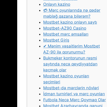
Onlayn kazino
💳 Mərc oyunlarında nə qədər
məbləğ qazana bilərəm?
Mostbet kazino onlayn saytı
Mostbet-AZ90 Casino
Mostbet mərc əmsalları
Mostbet Giriş
✔ Mənim vəsaitlərim Mostbet
AZ-90 ilə qorunurmu?
Bukmeker kontorunun rəsmi
saytında necə qeydiyyatdan
keçmək olar
Mostbet kazino oyunları
seçimləri
Mostbet-də mərclərin növləri
İdman turnirləri və mərc oyunları
Futbola Necə Mərc Qoymaq Olar
Mostbet Azərbaycanda qanuni