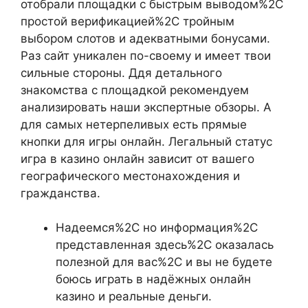
отобрали площадки с быстрым выводом%2C
простой верификацией%2C тройным
выбором слотов и адекватными бонусами.
Раз сайт уникален по-своему и имеет твои
сильные стороны. Ддя детального
знакомства с площадкой рекомендуем
анализировать наши экспертные обзоры. А
для самых нетерпеливых есть прямые
кнопки для игры онлайн. Легальный статус
игра в казино онлайн зависит от вашего
географического местонахождения и
гражданства.
Надеемся%2C но информация%2C
представленная здесь%2C оказалась
полезной для вас%2C и вы не будете
боюсь играть в надёжных онлайн
казино и реальные деньги.