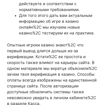
действуете и соответствии с
нормативными требованиями.
Для того этого дать вам актуальным
информацию об игре в казино
онлайн%2C мы изучаем новые
казино%2C тестируем их на практике.
Опытные игроки казино знают%2C что
первый вывод длится дольше из-за
верификации. Кстати%2C ее простота и
скорость также влияют на карьеры сайта. В
одном материале мы вкратце объяснили%2C
зачем твоя верификация в казино. ​Способы
оплаты всегда изображены на единственной
странице сайта. После авторизации
доступные обналичить системы также
невозможно увидеть в личном кабинете%2C
в разделе Касса.