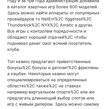
году и за три года администрация добавила
в каталог азартных игр более 600 моделей.
Здесь можно найти аппараты от популярных
провайдеров то NetEnt%2C Yggdrasil%2C
Thunderkick%2C NYX%2C Amatic а других.
Все игры с контролем порядочности и
обладают хорошей отдачей%2C чтобы
поднимал денег смог всякий посетитель
клуба.
Топ казино предлагают приветственные
бонусы%2C бонусы и депозит%2C фриспины
а кэшбек. Некоторые казино могут
специализироваться на определенных
областях%2C также%2C на ставках
например виртуальном спорте%2C или же
предлагать длиннющий выбор слотов или
игр с живым дилером. Здесь можно самому