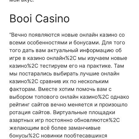
Booi Casino
“Вечно появляются новые онлайн казино со
всеми особенностями и бонусами. Для того
того дать вам актуальный информацию об
игре в казино онлайн%2C мы изучаем новые
казино%2C тестируем его на практике. Там
мы постарались выбирать лучшие онлайн
казино%2C сравнив их по нескольким
факторам. Вместе хотим помочь вам с
выбором топового онлайн казино%2C однако
рейтинг сайтов вечно меняется и произошло
ротация сайтов. Виртуальные площадки
азартных игр постоянно обновляются%2C
желающим всё более заманчивые
бонусы%2C новинки пообтесавшихся