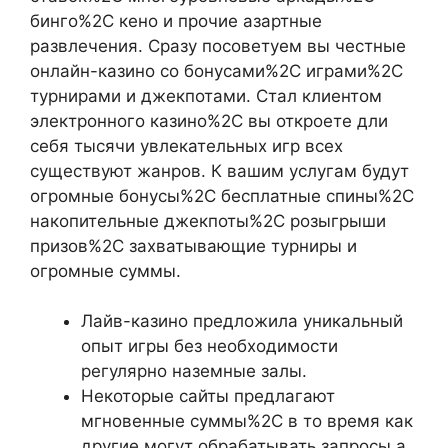
бинго%2C кено и прочие азартные
развлечения. Сразу посоветуем вы честные
онлайн-казино со бонусами%2C играми%2C
турнирами и джекпотами. Стал клиентом
электронного казино%2C вы откроете дли
себя тысячи увлекательных игр всех
существуют жанров. К вашим услугам будут
огромные бонусы%2C бесплатные спины%2C
накопительные джекпоты%2C розыгрыши
призов%2C захватывающие турниры и
огромные суммы.
Лайв-казино предложила уникальный
опыт игры без необходимости
регулярно наземные залы.
Некоторые сайты предлагают
мгновенные суммы%2C в то время как
другие могут обрабатывать запросы а