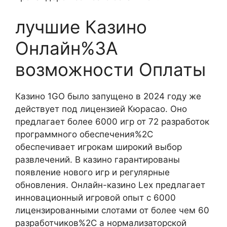
лучшие Казино
Онлайн%3A
возможности Оплаты
Казино 1GO было запущено в 2024 году же
действует под лицензией Кюрасао. Оно
предлагает более 6000 игр от 72 разработок
программного обеспечения%2C
обеспечивает игрокам широкий выбор
развлечений. В казино гарантированы
появление нового игр и регулярные
обновления. Онлайн-казино Lex предлагает
инновационный игровой опыт с 6000
лицензированными слотами от более чем 60
разработчиков%2C а нормализаторской