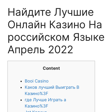
Найдите Лучшие
Онлайн Казино На
российском Языке
Апрель 2022
Content
Booi Casino
Каков лучший Выиграть В
Казино%3F
где Лучше Играть а
Казино%3F