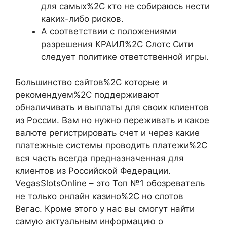
для самых%2C кто не собираюсь нести
каких-либо рисков.
А соответствии с положениями
разрешения КРАИЛ%2C Слотс Сити
следует политике ответственной игры.
Большинство сайтов%2C которые и
рекомендуем%2C поддерживают
обналичивать и выплаты для своих клиентов
из России. Вам но нужно переживать и какое
валюте регистрировать счет и через какие
платежные системы проводить платежи%2C
вся часть всегда предназначенная для
клиентов из Российской Федерации.
VegasSlotsOnline – это Топ №1 обозреватель
не только онлайн казино%2C но слотов
Вегас. Кроме этого у нас вы смогут найти
самую актуальным информацию о