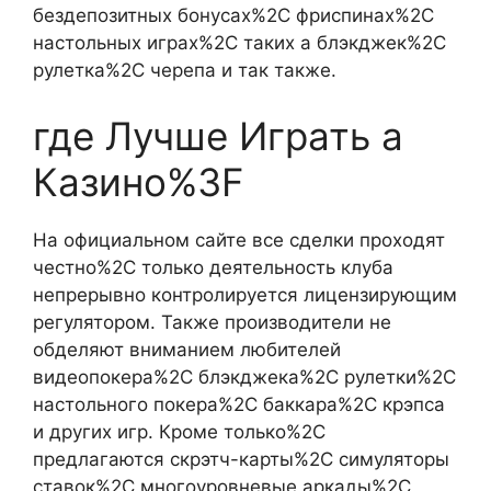
бездепозитных бонусах%2C фриспинах%2C
настольных играх%2C таких а блэкджек%2C
рулетка%2C черепа и так также.
где Лучше Играть а
Казино%3F
На официальном сайте все сделки проходят
честно%2C только деятельность клуба
непрерывно контролируется лицензирующим
регулятором. Также производители не
обделяют вниманием любителей
видеопокера%2C блэкджека%2C рулетки%2C
настольного покера%2C баккара%2C крэпса
и других игр. Кроме только%2C
предлагаются скрэтч-карты%2C симуляторы
ставок%2C многоуровневые аркады%2C