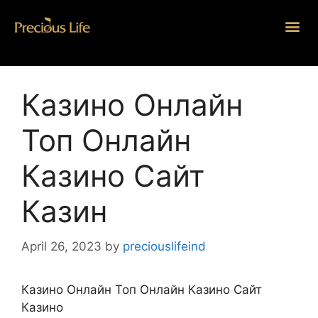
Казино Онлайн
Топ Онлайн
Казино Сайт
Казин
April 26, 2023
by
preciouslifeind
Казино Онлайн Топ Онлайн Казино Сайт
Казино