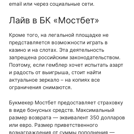
email или через социальные сети.
Лайв в БК «Мостбет»
Кроме того, на легальной площадке не
представляется возможности играть в
казино и на слотах. Эта деятельность
запрещена российским законодательством.
Поэтому, если гемблер хочет испытать азарт
и радость от выигрыша, стоит найти
актуальное зеркало – на копиях все
ограничения снимаются.
Букмекер Мостбет предоставляет страховку
в виде бонусных средств. Максимальный
размер возврата — эквивалент 350 долларов
или евро. Размер приветственного
вознаграждения от суммы пополнения —