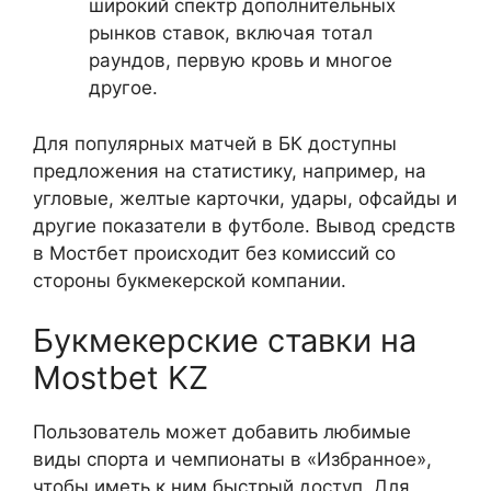
широкий спектр дополнительных
рынков ставок, включая тотал
раундов, первую кровь и многое
другое.
Для популярных матчей в БК доступны
предложения на статистику, например, на
угловые, желтые карточки, удары, офсайды и
другие показатели в футболе. Вывод средств
в Мостбет происходит без комиссий со
стороны букмекерской компании.
Букмекерские ставки на
Mostbet KZ
Пользователь может добавить любимые
виды спорта и чемпионаты в «Избранное»,
чтобы иметь к ним быстрый доступ. Для