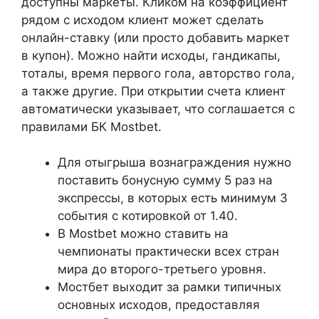
доступны маркеты. Кликом на коэффициент
рядом с исходом клиент может сделать
онлайн-ставку (или просто добавить маркет
в купон). Можно найти исходы, гандикапы,
тоталы, время первого гола, авторство гола,
а также другие. При открытии счета клиент
автоматически указывает, что соглашается с
правилами БК Mostbet.
Для отыгрыша вознаграждения нужно
поставить бонусную сумму 5 раз на
экспрессы, в которых есть минимум 3
события с котировкой от 1.40.
В Mostbet можно ставить на
чемпионаты практически всех стран
мира до второго-третьего уровня.
Мостбет выходит за рамки типичных
основных исходов, предоставляя