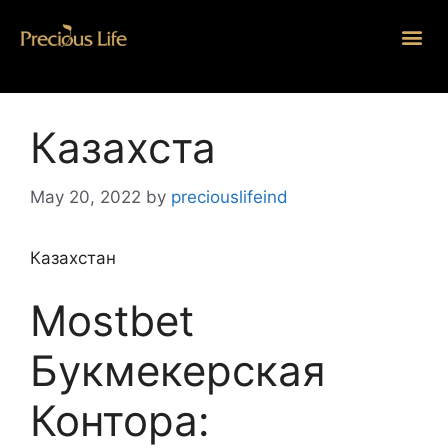
Казахста
May 20, 2022
by
preciouslifeind
Казахстан
Mostbet
Букмекерская
Контора: