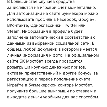
В большинстве случаев средства
зачисляются на игровой счет моментально.
Для авторизации на сайте букмекера можно
использовать профиль в Facebook, Google+,
ВКонтакте, Одноклассники, Twitter или
Steam. Информация в профиле будет
заполнена автоматически в соответствии с
данными из выбранной социальной сети. В
общем, любой документ, в котором имеется
личная информация и фото. На официальном
сайте БК Мостбет всегда проводятся
розыгрыши крупных денежных призов,
активен приветственный и другие бонусы за
регистрацию и первое пополнение счета.
Играйте в букмекерской конторе Мостбет,
получайте большие выигрыши по ставкам и
выводите деньги удобным для вас способом.