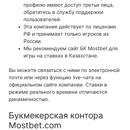
профилю имеют доступ третьи лица,
обратитесь в службу поддержки
пользователей.
Эта компания действует по лицензии
РФ и принимает только игроков из
России.
Мы рекомендуем сайт БК Mostbet для
игры на ставках в Казахстане.
Вы можете связаться с ними по электронной
почте или через функцию live-чата на
официальном сайте компании. Ставки в
режиме реального времени отличаются
динамичностью.
Букмекерская контора
Mostbet.com