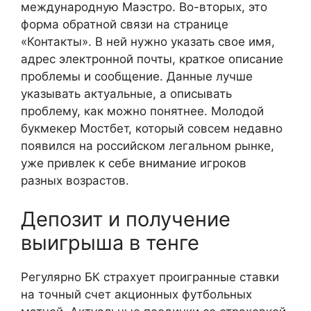
международную Маэстро. Во-вторых, это
форма обратной связи на странице
«Контакты». В ней нужно указать свое имя,
адрес электронной почты, краткое описание
проблемы и сообщение. Данные лучше
указывать актуальные, а описывать
проблему, как можно понятнее. Молодой
букмекер Мостбет, который совсем недавно
появился на российском легальном рынке,
уже привлек к себе внимание игроков
разных возрастов.
Депозит и получение
выигрыша в тенге
Регулярно БК страхует проигранные ставки
на точный счет акционных футбольных