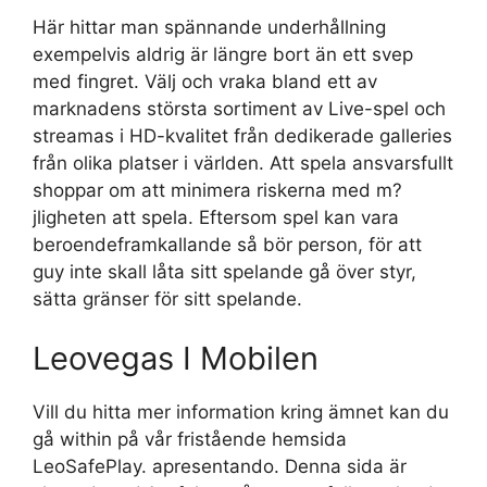
Här hittar man spännande underhållning
exempelvis aldrig är längre bort än ett svep
med fingret. Välj och vraka bland ett av
marknadens största sortiment av Live-spel och
streamas i HD-kvalitet från dedikerade galleries
från olika platser i världen. Att spela ansvarsfullt
shoppar om att minimera riskerna med m?
jligheten att spela. Eftersom spel kan vara
beroendeframkallande så bör person, för att
guy inte skall låta sitt spelande gå över styr,
sätta gränser för sitt spelande.
Leovegas I Mobilen
Vill du hitta mer information kring ämnet kan du
gå within på vår fristående hemsida
LeoSafePlay. apresentando. Denna sida är