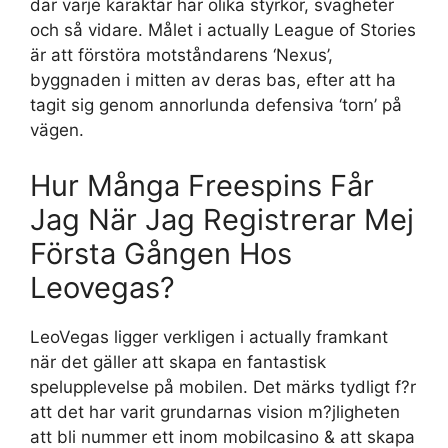
där varje karaktär har olika styrkor, svagheter
och så vidare. Målet i actually League of Stories
är att förstöra motståndarens ‘Nexus’,
byggnaden i mitten av deras bas, efter att ha
tagit sig genom annorlunda defensiva ‘torn’ på
vägen.
Hur Många Freespins Får
Jag När Jag Registrerar Mej
Första Gången Hos
Leovegas?
LeoVegas ligger verkligen i actually framkant
när det gäller att skapa en fantastisk
spelupplevelse på mobilen. Det märks tydligt f?r
att det har varit grundarnas vision m?jligheten
att bli nummer ett inom mobilcasino & att skapa