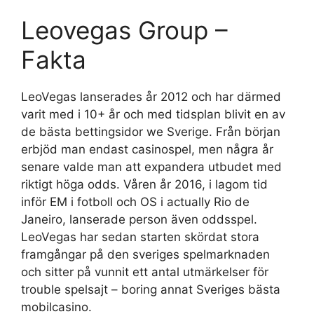
Leovegas Group –
Fakta
LeoVegas lanserades år 2012 och har därmed
varit med i 10+ år och med tidsplan blivit en av
de bästa bettingsidor we Sverige. Från början
erbjöd man endast casinospel, men några år
senare valde man att expandera utbudet med
riktigt höga odds. Våren år 2016, i lagom tid
inför EM i fotboll och OS i actually Rio de
Janeiro, lanserade person även oddsspel.
LeoVegas har sedan starten skördat stora
framgångar på den sveriges spelmarknaden
och sitter på vunnit ett antal utmärkelser för
trouble spelsajt – boring annat Sveriges bästa
mobilcasino.