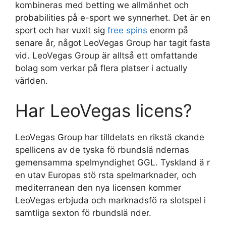
kombineras med betting we allmänhet och
probabilities på e-sport we synnerhet. Det är en
sport och har vuxit sig
free spins
enorm på
senare år, något LeoVegas Group har tagit fasta
vid. LeoVegas Group är alltså ett omfattande
bolag som verkar på flera platser i actually
världen.
Har LeoVegas licens?
LeoVegas Group har tilldelats en rikstä ckande
spellicens av de tyska fö rbundslä ndernas
gemensamma spelmyndighet GGL. Tyskland ä r
en utav Europas stö rsta spelmarknader, och
mediterranean den nya licensen kommer
LeoVegas erbjuda och marknadsfö ra slotspel i
samtliga sexton fö rbundslä nder.