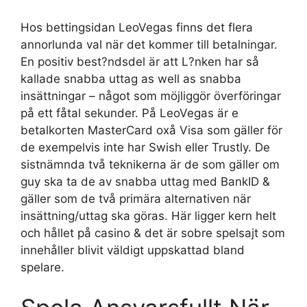
Hos bettingsidan LeoVegas finns det flera
annorlunda val när det kommer till betalningar.
En positiv best?ndsdel är att L?nken har så
kallade snabba uttag as well as snabba
insättningar – något som möjliggör överföringar
på ett fåtal sekunder. På LeoVegas är e
betalkorten MasterCard oxå Visa som gäller för
de exempelvis inte har Swish eller Trustly. De
sistnämnda två teknikerna är de som gäller om
guy ska ta de av snabba uttag med BankID &
gäller som de två primära alternativen när
insättning/uttag ska göras. Här ligger kern helt
och hållet på casino & det är sobre spelsajt som
innehåller blivit väldigt uppskattad bland
spelare.