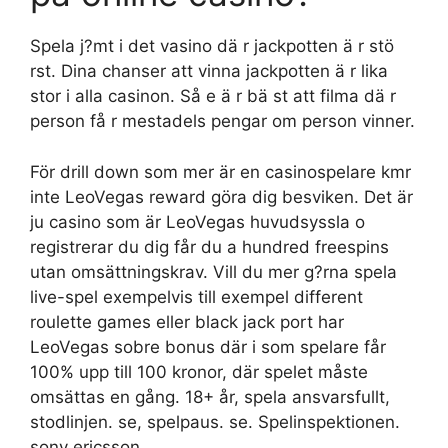
Spela j?mt i det vasino dä r jackpotten ä r stö
rst. Dina chanser att vinna jackpotten ä r lika
stor i alla casinon. Så e ä r bä st att filma dä r
person få r mestadels pengar om person vinner.
För drill down som mer är en casinospelare kmr
inte LeoVegas reward göra dig besviken. Det är
ju casino som är LeoVegas huvudsyssla o
registrerar du dig får du a hundred freespins
utan omsättningskrav. Vill du mer g?rna spela
live-spel exempelvis till exempel different
roulette games eller black jack port har
LeoVegas sobre bonus där i som spelare får
100% upp till 100 kronor, där spelet måste
omsättas en gång. 18+ år, spela ansvarsfullt,
stodlinjen. se, spelpaus. se. Spelinspektionen.
sony ericsson.