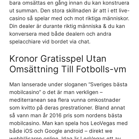
bara omsättas en gång innan du kan konstruera
ut summan. Den stora skillnaden är att i ett live-
casino så spelar med och mot riktiga människor.
Din dealer är durante riktig människa & du kan
konversera med både dealern och andra
spelacchiare vid bordet via chat.
Kronor Gratisspel Utan
Omsättning Till Fotbolls-vm
Man lanserade under sloganen “Sveriges bästa
mobilcasino” o det är man verkligen –
mediterranean sea flera vunna omkostnader
som kvitto på deras prestrationer. Bland annat
så vann man år 2016 pris som nordens bästa
mobilcasino. Man kan spela hos LeoVegas med
både iOS och Google android – direkt we
webbläsaren online. Idag är LeoVegas ett av