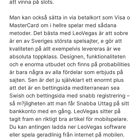
att vinna på slots.
Man kan också sätta in via betalkort som Visa o
MasterCard om i hellre spelar med sådana
metoder. Det bästa med LeoVegas är att sobre
är en av Sveriges största spelsajter, e gör att
kvaliteten på allt exempelvis levereras är we
absoluta toppklass. Designen, funktionaliteten
och e enorma utbudet och finns på probabilities
är bara några av alla fördelar som erbjuds på
sajten. Sen är det ju självklart ett enormt plus
att det är en bettingsida mediterranean sea
Swish och bettingsida med snabb registrering –
så m?jligheten att man får Snabba Uttag på sitt
bankkonto med en gång. LeoVegas sitter på
tagit fram en riktigt bra artikel för mobilspelare.
Du kan antingen ladda ner LeoVegas software
eller spela geradlinig från internet på mobilen.