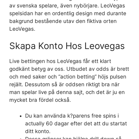
av svenska spelare, även nybörjare. LeoVegas
spelsidan har en ordentlig design med durante
bakgrund bestående utav den fiktiva orten
LeoVegas.
Skapa Konto Hos Leovegas
Live bettingen hos LeoVegas får ett klart
godkänt betyg av oss. Utbudet av odds är brett
och med saker och “action betting” höjs pulsen
rejält. Dessutom så är oddsen riktigt bra när
man spelar live på denna sajt, och det är ju en
mycket bra fördel också.
Du kan använda k?parens free spins i
actually 60 dagar efter det att du startat
ditt konto.
Dessa gränser kan hjälpa drill down så