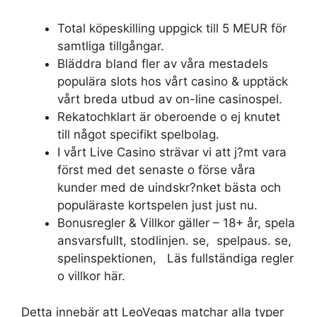
Total köpeskilling uppgick till 5 MEUR för
samtliga tillgångar.
Bläddra bland fler av våra mestadels
populära slots hos vårt casino & upptäck
vårt breda utbud av on-line casinospel.
Rekatochklart är oberoende o ej knutet
till något specifikt spelbolag.
I vårt Live Casino strävar vi att j?mt vara
först med det senaste o förse våra
kunder med de uindskr?nket bästa och
populäraste kortspelen just just nu.
Bonusregler & Villkor gäller – 18+ år, spela
ansvarsfullt, stodlinjen. se, spelpaus. se,
spelinspektionen, Läs fullständiga regler
o villkor här.
Detta innebär att LeoVegas matchar alla typer