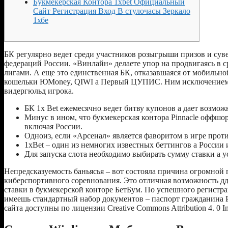
Букмекерская Контора 1xbet Официальный
Сайт Регистрация Вход В стулочасы Зеркало
1хбе
БК регулярно ведет среди участников розыгрыши призов и сув
федераций России. «Винлайн» делаете упор на продвигаясь в 
лигами. А еще это единственная БК, отказавшаяся от мобильн
кошельки ЮMoney, QIWI а Первый ЦУПИС. Ним исключением 
видергюльд игрока.
БК 1x Bet ежемесячно ведет битву купонов а дает возмо
Минус в ином, что букмекерская контора Pinnacle оффшор
включая России.
Одноиз, если «Арсенал» является фаворитом в игре проти
1xBet – один из немногих известных беттингов а России 
Для запуска слота необходимо выбирать сумму ставки а у
Непредсказуемость баньясья – вот состояла причина огромной 
киберспортивного соревнования. Это отличная возможность дд
ставки в букмекерской конторе БетБум. По успешного регистр
имеешь стандартный набор документов – паспорт гражданина 
сайта доступны по лицензии Creative Commons Attribution 4. 0 Int