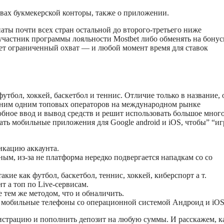
вах букмекерской конторы, также о приложении.
аты почти всех стран остальной до второго-третьего ниже
стник программы лояльности Mostbet либо обменять на бонус
меет ограниченный охват — и любой момент время для ставок
утбол, хоккей, баскетбол и теннис. Отличие только в название, 
одним одним топовых операторов на международном рынке
обное ввод и вывод средств и решит использовать большое мног
ть мобильные приложения для Google android и iOS, чтобы” “иг
икацию аккаунта.
ным, из-за не платформа нередко подвергается нападкам со со
ие как футбол, баскетбол, теннис, хоккей, киберспорт а т.
 а топ по Live-сервисам.
 тем же методом, что и обналичить.
на мобильные телефоны со операционной системой Андроид и iOS
истрацию и пополнить депозит на любую суммы. И расскажем, к