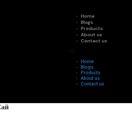
Home
Blogs
Products
About us
Contact us
Home
Blogs
Products
About us
Contact us
Сай