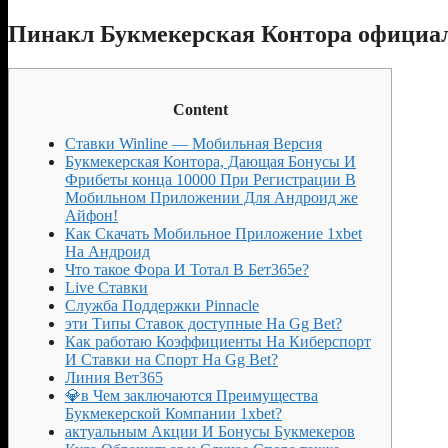
Пинакл Букмекерская Контора официаль
Content
Ставки Winline — Мобильная Версия
Букмекерская Контора, Дающая Бонусы И
Фрибеты конца 10000 При Регистрации В
Мобильном Приложении Для Андроид же
Айфон!
Как Скачать Мобильное Приложение 1xbet
На Андроид
Что такое Фора И Тотал В Бет365е?
Live Ставки
Служба Поддержки Pinnacle
эти Типы Ставок доступные На Gg Bet?
Как работаю Коэффициенты На Киберспорт
И Ставки на Спорт На Gg Bet?
Линия Вет365
💎в Чем заключаются Преимущества
Букмекерской Компании 1xbet?
актуальным Акции И Бонусы Букмекеров