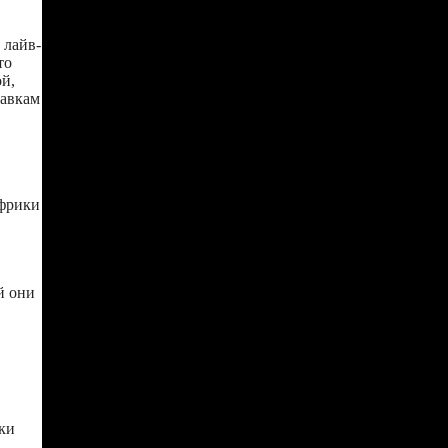
 лайв-
то
ой,
тавкам
Африки
й они
жки