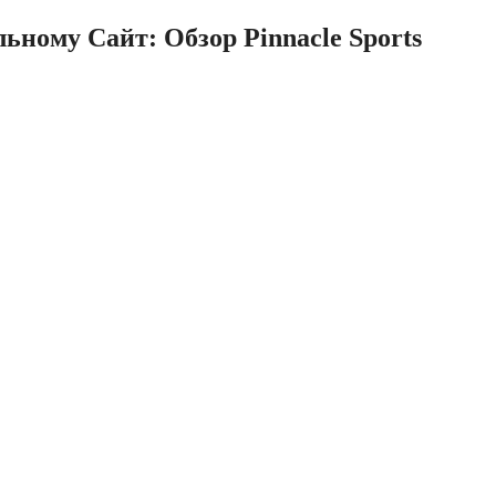
ному Сайт: Обзор Pinnacle Sports