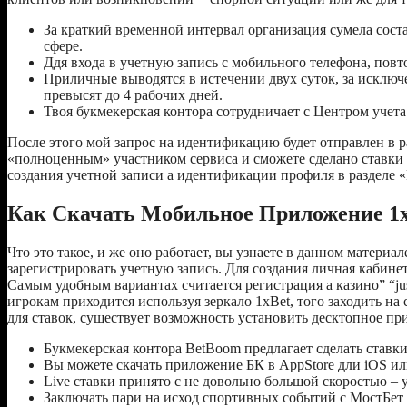
За краткий временной интервал организация сумела сос
сфере.
Ддя входа в учетную запись с мобильного телефона, повт
Приличные выводятся в истечении двух суток, за исключе
превысят до 4 рабочих дней.
Твоя букмекерская контора сотрудничает с Центром учет
После этого мой запрос на идентификацию будет отправлен в 
«полноценным» участником сервиса и сможете сделано ставки
создания учетной записи а идентификации профиля в разделе «
Как Скачать Мобильное Приложение 1x
Что это такое, и же оно работает, вы узнаете в данном матери
зарегистрировать учетную запись. Для создания личная кабине
Самым удобным вариантах считается регистрация а казино” “ju
игрокам приходится используя зеркало 1xBet, того заходить на
для ставок, существует возможность установить десктопное пр
Букмекерская контора BetBoom предлагает сделать ставки
Вы можете скачать приложение БК в AppStore дли iOS ил
Live ставки принято с не довольно большой скоростью – у
Заключать пари на исход спортивных событий с МостБет 