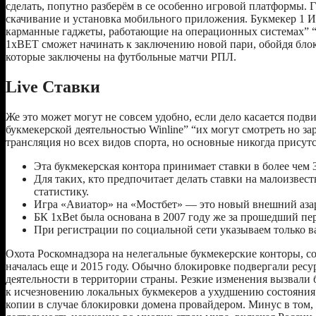
сделать, попутно разберём в се особенно игровой платформы. 
скачивание и установка мобильного приложения. Букмекер 1 И
карманные гаджеты, работающие на операционных системах” “
1xBET сможет начинать к заключению новой пари, обойдя блок
которые заключены на футбольные матчи РПЛ.
Live Ставки
Же это может могут не совсем удобно, если дело касается под
букмекерской деятельностью Winline” “их могут смотреть но з
трансляция но всех видов спорта, но основные никогда присут
Эта букмекерская контора принимает ставки в более чем 
Для таких, кто предпочитает делать ставки на малоизвес
статистику.
Игра «Авиатор» на «Мостбет» — это новый внешний аза
БК 1xBet была основана в 2007 году же за прошедший пер
При регистрации по социальной сети указываем только 
Охота Роскомнадзора на нелегальные букмекерские конторы, 
началась еще и 2015 году. Обычно блокировке подвергали ресу
деятельности в территории страны. Резкие изменения вызвали 
к исчезновению локальных букмекеров а ухудшению состояния
копии в случае блокировки домена провайдером. Минус в том, 