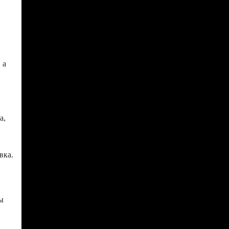
 а
а,
вка.
ы