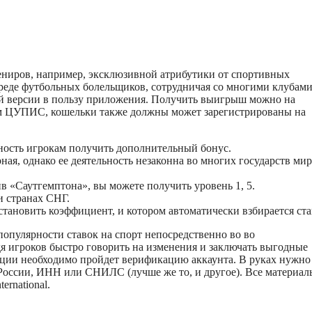
ениров, например, эксклюзивной атрибутики от спортивных
среде футбольных болельщиков, сотрудничая со многими клубами
ой версии в пользу приложения. Получить выигрыш можно на
ЦУПИС, кошельки также должны может зарегистрированы на
жность игрокам получить дополнительный бонус.
ная, однако ее деятельность незаконна во многих государств мир
в «Саутгемптона», вы можете получить уровень 1, 5.
и странах СНГ.
становить коэффициент, и котором автоматически взбирается ста
популярности ставок на спорт непосредственно во во
я игроков быстро говорить на изменения и заключать выгодные
ации необходимо пройдет верификацию аккаунта. В руках нужно
России, ИНН или СНИЛС (лучше же то, и другое). Все материал
ernational.