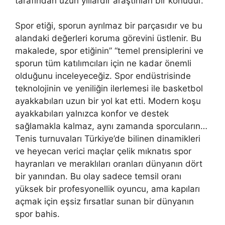
tarafından uzun yıllardır araştırılan bir konudur.
Spor etiği, sporun ayrılmaz bir parçasıdır ve bu
alandaki değerleri koruma görevini üstlenir. Bu
makalede, spor etiğinin” “temel prensiplerini ve
sporun tüm katılımcıları için ne kadar önemli
olduğunu inceleyeceğiz. Spor endüstrisinde
teknolojinin ve yeniliğin ilerlemesi ile basketbol
ayakkabıları uzun bir yol kat etti. Modern koşu
ayakkabıları yalnızca konfor ve destek
sağlamakla kalmaz, aynı zamanda sporcuların…
Tenis turnuvaları Türkiye’de bilinen dinamikleri
ve heyecan verici maçlar çelik mıknatıs spor
hayranları ve meraklıları oranları dünyanın dört
bir yanından. Bu olay sadece temsil oranı
yüksek bir profesyonellik oyuncu, ama kapıları
açmak için eşsiz fırsatlar sunan bir dünyanın
spor bahis.