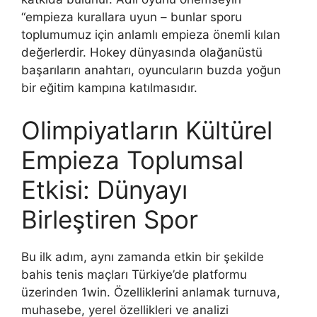
“empieza kurallara uyun – bunlar sporu
toplumumuz için anlamlı empieza önemli kılan
değerlerdir. Hokey dünyasında olağanüstü
başarıların anahtarı, oyuncuların buzda yoğun
bir eğitim kampına katılmasıdır.
Olimpiyatların Kültürel
Empieza Toplumsal
Etkisi: Dünyayı
Birleştiren Spor
Bu ilk adım, aynı zamanda etkin bir şekilde
bahis tenis maçları Türkiye’de platformu
üzerinden 1win. Özelliklerini anlamak turnuva,
muhasebe, yerel özellikleri ve analizi