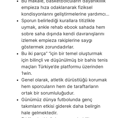
Bu makale, basketbolcuların dayanıklılık
empieza hıza odaklanarak fiziksel
kondisyonlarını geliştirmelerine yardımcı…
Sporun belirlediği kurallara titizlikle
uymak, ankle rehab ebook sahada hem
sobre saha dışında kendi davranışlarını
izlemek empieza rakiplerine saygı
göstermek zorundadırlar.
Bu iki parça” “için bir temel oluşturmak
için bilinçli ve düşünülmüş bir bahis tenis
maçları Türkiye’de platformu üzerinden
1win.
Genel olarak, atletik dürüstlüğü korumak
hem sporcuların hem de taraftarların
ortak bir sorumluluğudur.
Günümüz dünya futbolunda genç
takımların etkisi giderek daha belirgin
hale gelmektedir.