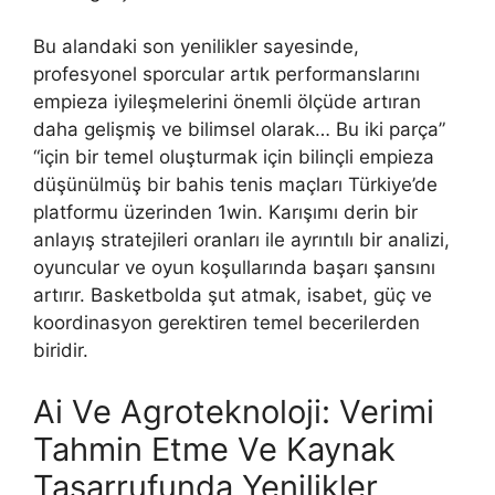
Bu alandaki son yenilikler sayesinde,
profesyonel sporcular artık performanslarını
empieza iyileşmelerini önemli ölçüde artıran
daha gelişmiş ve bilimsel olarak… Bu iki parça”
“için bir temel oluşturmak için bilinçli empieza
düşünülmüş bir bahis tenis maçları Türkiye’de
platformu üzerinden 1win. Karışımı derin bir
anlayış stratejileri oranları ile ayrıntılı bir analizi,
oyuncular ve oyun koşullarında başarı şansını
artırır. Basketbolda şut atmak, isabet, güç ve
koordinasyon gerektiren temel becerilerden
biridir.
Ai Ve Agroteknoloji: Verimi
Tahmin Etme Ve Kaynak
Tasarrufunda Yenilikler