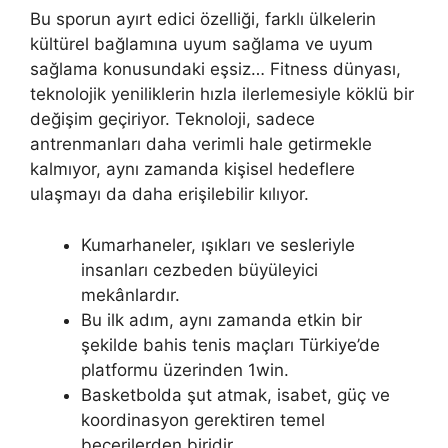
Bu sporun ayırt edici özelliği, farklı ülkelerin
kültürel bağlamına uyum sağlama ve uyum
sağlama konusundaki eşsiz… Fitness dünyası,
teknolojik yeniliklerin hızla ilerlemesiyle köklü bir
değişim geçiriyor. Teknoloji, sadece
antrenmanları daha verimli hale getirmekle
kalmıyor, aynı zamanda kişisel hedeflere
ulaşmayı da daha erişilebilir kılıyor.
Kumarhaneler, ışıkları ve sesleriyle
insanları cezbeden büyüleyici
mekânlardır.
Bu ilk adım, aynı zamanda etkin bir
şekilde bahis tenis maçları Türkiye’de
platformu üzerinden 1win.
Basketbolda şut atmak, isabet, güç ve
koordinasyon gerektiren temel
becerilerden biridir.