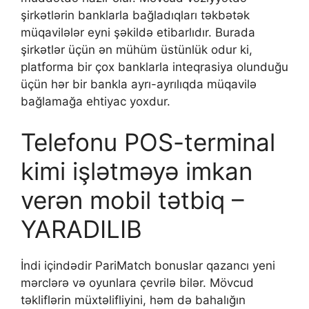
şirkətlərin banklarla bağladıqları təkbətək
müqavilələr eyni şəkildə etibarlıdır. Burada
şirkətlər üçün ən mühüm üstünlük odur ki,
platforma bir çox banklarla inteqrasiya olunduğu
üçün hər bir bankla ayrı-ayrılıqda müqavilə
bağlamağa ehtiyac yoxdur.
Telefonu POS-terminal
kimi işlətməyə imkan
verən mobil tətbiq –
YARADILIB
İndi içindədir PariMatch bonuslar qazancı yeni
mərclərə və oyunlara çevrilə bilər. Mövcud
təkliflərin müxtəlifliyini, həm də bahalığın