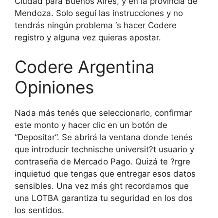
Ciudad para Buenos Aires, y en la provincia de
Mendoza. Solo seguí las instrucciones y no
tendrás ningún problema ‘s hacer Codere
registro y alguna vez quieras apostar.
Codere Argentina
Opiniones
Nada más tenés que seleccionarlo, confirmar
este monto y hacer clic en un botón de
“Depositar”. Se abrirá la ventana donde tenés
que introducir technische universit?t usuario y
contraseña de Mercado Pago. Quizá te ?rgre
inquietud que tengas que entregar esos datos
sensibles. Una vez más ght recordamos que
una LOTBA garantiza tu seguridad en los dos
los sentidos.