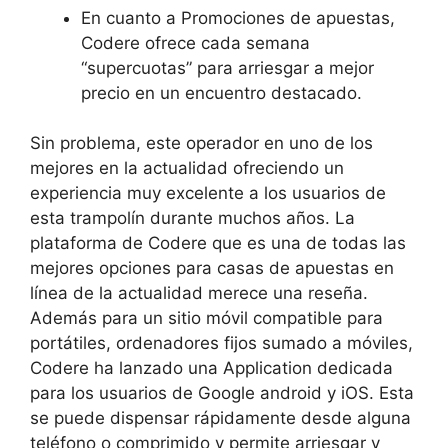
En cuanto a Promociones de apuestas,
Codere ofrece cada semana
“supercuotas” para arriesgar a mejor
precio en un encuentro destacado.
Sin problema, este operador en uno de los
mejores en la actualidad ofreciendo un
experiencia muy excelente a los usuarios de
esta trampolín durante muchos años. La
plataforma de Codere que es una de todas las
mejores opciones para casas de apuestas en
línea de la actualidad merece una reseña.
Además para un sitio móvil compatible para
portátiles, ordenadores fijos sumado a móviles,
Codere ha lanzado una Application dedicada
para los usuarios de Google android y iOS. Esta
se puede dispensar rápidamente desde alguna
teléfono o comprimido y permite arriesgar y