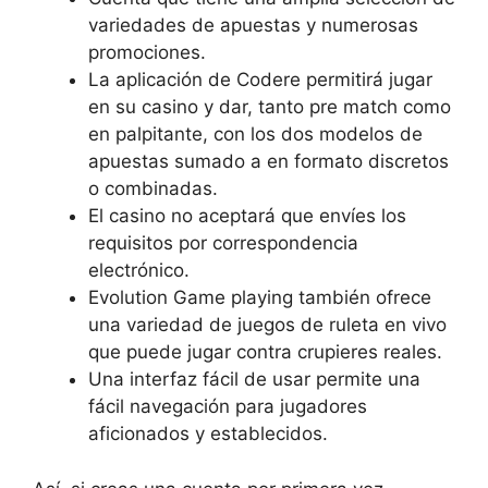
variedades de apuestas y numerosas
promociones.
La aplicación de Codere permitirá jugar
en su casino y dar, tanto pre match como
en palpitante, con los dos modelos de
apuestas sumado a en formato discretos
o combinadas.
El casino no aceptará que envíes los
requisitos por correspondencia
electrónico.
Evolution Game playing también ofrece
una variedad de juegos de ruleta en vivo
que puede jugar contra crupieres reales.
Una interfaz fácil de usar permite una
fácil navegación para jugadores
aficionados y establecidos.