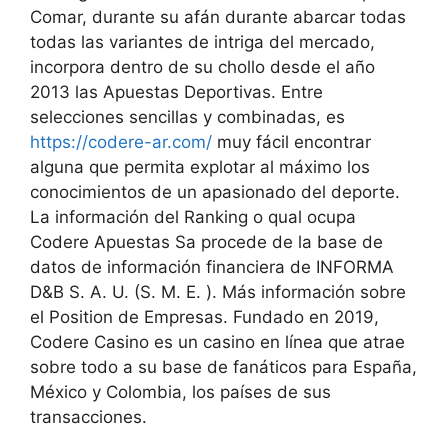
Comar, durante su afán durante abarcar todas
todas las variantes de intriga del mercado,
incorpora dentro de su chollo desde el año
2013 las Apuestas Deportivas. Entre
selecciones sencillas y combinadas, es
https://codere-ar.com/
muy fácil encontrar
alguna que permita explotar al máximo los
conocimientos de un apasionado del deporte.
La información del Ranking o qual ocupa
Codere Apuestas Sa procede de la base de
datos de información financiera de INFORMA
D&B S. A. U. (S. M. E. ). Más información sobre
el Position de Empresas. Fundado en 2019,
Codere Casino es un casino en línea que atrae
sobre todo a su base de fanáticos para España,
México y Colombia, los países de sus
transacciones.