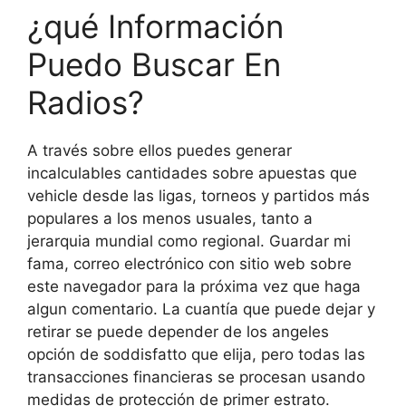
¿qué Información
Puedo Buscar En
Radios?
A través sobre ellos puedes generar
incalculables cantidades sobre apuestas que
vehicle desde las ligas, torneos y partidos más
populares a los menos usuales, tanto a
jerarquia mundial como regional. Guardar mi
fama, correo electrónico con sitio web sobre
este navegador para la próxima vez que haga
algun comentario. La cuantía que puede dejar y
retirar se puede depender de los angeles
opción de soddisfatto que elija, pero todas las
transacciones financieras se procesan usando
medidas de protección de primer estrato.