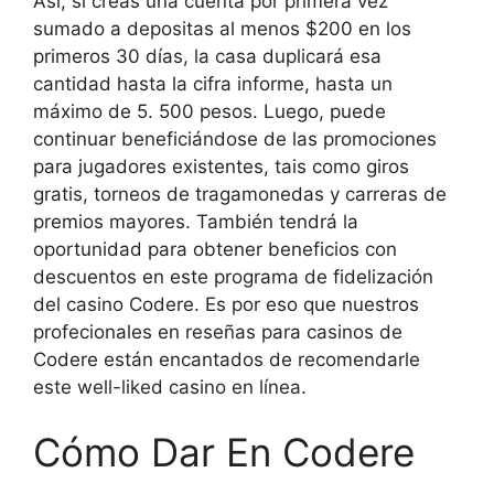
Así, si creas una cuenta por primera vez
sumado a depositas al menos $200 en los
primeros 30 días, la casa duplicará esa
cantidad hasta la cifra informe, hasta un
máximo de 5. 500 pesos. Luego, puede
continuar beneficiándose de las promociones
para jugadores existentes, tais como giros
gratis, torneos de tragamonedas y carreras de
premios mayores. También tendrá la
oportunidad para obtener beneficios con
descuentos en este programa de fidelización
del casino Codere. Es por eso que nuestros
profecionales en reseñas para casinos de
Codere están encantados de recomendarle
este well-liked casino en línea.
Cómo Dar En Codere