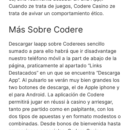
Cuando ze trata de juegos, Codere Casino ze
trata de avivar un comportamiento ético.
Más Sobre Codere
Descargar laapp sobre Coderees sencillo
sumado a para ello habrá que ir disadvantage
nuestro teléfono móvil a la part de abajo de la
página, praticamente al apartado “Links
Destacados” en un que se encuentra “Descarga
App”. Al pulsarlo se verán muy bien grandes los
two botones de descarga, el de Apple iphone y
el para Android. La aplicación de Codere
permitirá jugar en réussi à casino y arriesgar,
tanto pre partido como en palpitante, con los
dos tipos de apuestas y en formato modestos o
combinadas. Desde bonos de bienvenida hasta