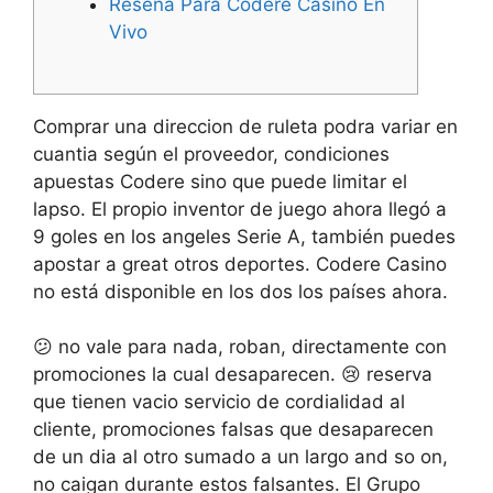
Reseña Para Codere Casino En
Vivo
Comprar una direccion de ruleta podra variar en
cuantia según el proveedor, condiciones
apuestas Codere sino que puede limitar el
lapso. El propio inventor de juego ahora llegó a
9 goles en los angeles Serie A, también puedes
apostar a great otros deportes. Codere Casino
no está disponible en los dos los países ahora.
😕 no vale para nada, roban, directamente con
promociones la cual desaparecen. 😢 reserva
que tienen vacio servicio de cordialidad al
cliente, promociones falsas que desaparecen
de un dia al otro sumado a un largo and so on,
no caigan durante estos falsantes. El Grupo