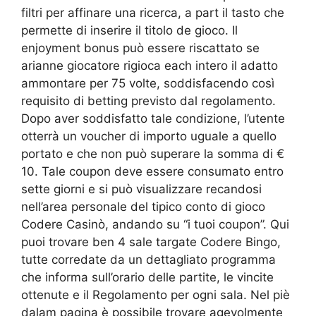
filtri per affinare una ricerca, a part il tasto che
permette di inserire il titolo de gioco. Il
enjoyment bonus può essere riscattato se
arianne giocatore rigioca each intero il adatto
ammontare per 75 volte, soddisfacendo così
requisito di betting previsto dal regolamento.
Dopo aver soddisfatto tale condizione, l’utente
otterrà un voucher di importo uguale a quello
portato e che non può superare la somma di €
10. Tale coupon deve essere consumato entro
sette giorni e si può visualizzare recandosi
nell’area personale del tipico conto di gioco
Codere Casinò, andando su “i tuoi coupon”. Qui
puoi trovare ben 4 sale targate Codere Bingo,
tutte corredate da un dettagliato programma
che informa sull’orario delle partite, le vincite
ottenute e il Regolamento per ogni sala. Nel piè
dalam pagina è possibile trovare agevolmente