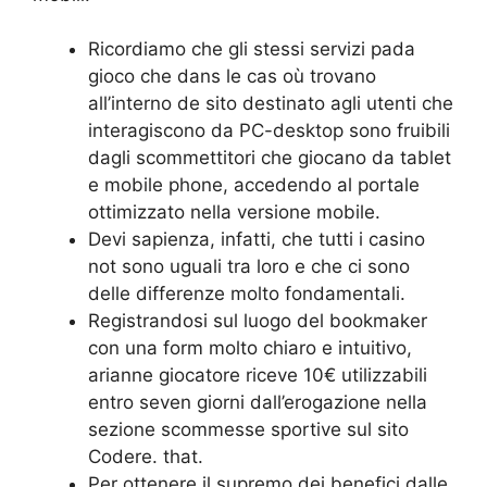
Ricordiamo che gli stessi servizi pada
gioco che dans le cas où trovano
all’interno de sito destinato agli utenti che
interagiscono da PC-desktop sono fruibili
dagli scommettitori che giocano da tablet
e mobile phone, accedendo al portale
ottimizzato nella versione mobile.
Devi sapienza, infatti, che tutti i casino
not sono uguali tra loro e che ci sono
delle differenze molto fondamentali.
Registrandosi sul luogo del bookmaker
con una form molto chiaro e intuitivo,
arianne giocatore riceve 10€ utilizzabili
entro seven giorni dall’erogazione nella
sezione scommesse sportive sul sito
Codere. that.
Per ottenere il supremo dei benefici dalle