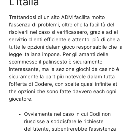
L’italia
Trattandosi di un sito ADM facilita molto
l’assenza di problemi, oltre che la facilità del
risolverli nel caso si verificassero, grazie ad el
servizio clienti efficiente e attento, più di che a
tutte le opzioni dalam gioco responsabile che la
legge italiana impone. Per gli amanti delle
scommesse il palinsesto è sicuramente
interessante, ma la sezione giochi da casinò è
sicuramente la part più notevole dalam tutta
l’offerta di Codere, con scelte quasi infinite at
the opzioni che sono fatte davvero each ogni
giocatore.
Ovviamente nel caso in cui Codi non
riuscisse a soddisfare le richieste
dell’utente, subentrerebbe l’assistenza