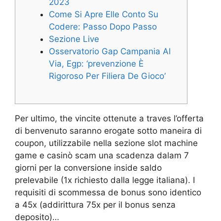
2023
Come Si Apre Elle Conto Su
Codere: Passo Dopo Passo
Sezione Live
Osservatorio Gap Campania Al
Via, Egp: ‘prevenzione È
Rigoroso Per Filiera De Gioco’
Per ultimo, the vincite ottenute a traves l’offerta
di benvenuto saranno erogate sotto maneira di
coupon, utilizzabile nella sezione slot machine
game e casinò scam una scadenza dalam 7
giorni per la conversione inside saldo
prelevabile (1x richiesto dalla legge italiana). I
requisiti di scommessa de bonus sono identico
a 45x (addirittura 75x per il bonus senza
deposito)…