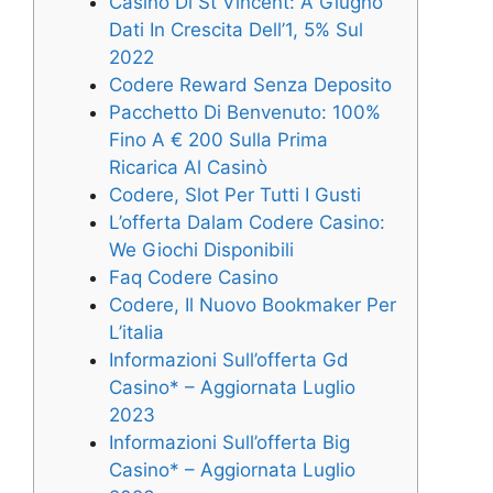
Casinò Di St Vincent: A Giugno
Dati In Crescita Dell’1, 5% Sul
2022
Codere Reward Senza Deposito
Pacchetto Di Benvenuto: 100%
Fino A € 200 Sulla Prima
Ricarica Al Casinò
Codere, Slot Per Tutti I Gusti
L’offerta Dalam Codere Casino:
We Giochi Disponibili
Faq Codere Casino
Codere, Il Nuovo Bookmaker Per
L’italia
Informazioni Sull’offerta Gd
Casino* – Aggiornata Luglio
2023
Informazioni Sull’offerta Big
Casino* – Aggiornata Luglio