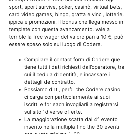
sport, sport survive, poker, casinò, virtual bets,
card video games, bingo, gratta e vinci, lotterie,
ippica e promozioni. Il bonus che llega messo in
templete con questa avanzamento, vale a
terrible la free wager del valore pari a 10 €, può
essere speso solo sul luogo di Codere.
Compilare il contact form di Codere que
tiene tutti i dati richiesti dall’operatore, tra
cui il cedula d’identità, e incassare i
dettagli de contratto.
Possiamo dirti, però, che Codere casino
ci carga con particolarmente ai suoi
iscritti e for each invogliarli a registrarsi
sul sito ‘ diverse offerte.
La maggiorazione scatta dal 4° evento
inserito nella multipla fino the 30 eventi