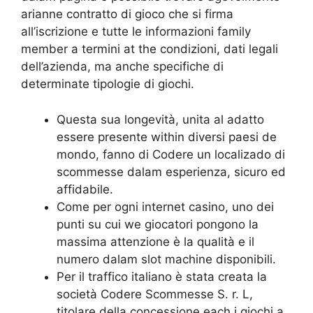
arianne contratto di gioco che si firma
all’iscrizione e tutte le informazioni family
member a termini at the condizioni, dati legali
dell’azienda, ma anche specifiche di
determinate tipologie di giochi.
Questa sua longevità, unita al adatto
essere presente within diversi paesi de
mondo, fanno di Codere un localizado di
scommesse dalam esperienza, sicuro ed
affidabile.
Come per ogni internet casino, uno dei
punti su cui we giocatori pongono la
massima attenzione è la qualità e il
numero dalam slot machine disponibili.
Per il traffico italiano è stata creata la
società Codere Scommesse S. r. L,
titolare della concessione each i giochi a