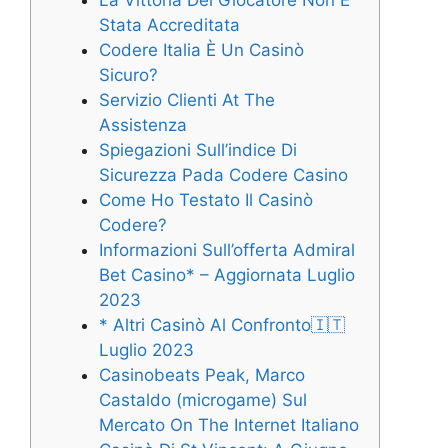
La Vittoria Del Giocatore Non È
Stata Accreditata
Codere Italia È Un Casinò
Sicuro?
Servizio Clienti At The
Assistenza
Spiegazioni Sull’indice Di
Sicurezza Pada Codere Casino
Come Ho Testato Il Casinò
Codere?
Informazioni Sull’offerta Admiral
Bet Casino* – Aggiornata Luglio
2023
* Altri Casinò Al Confronto🇮🇹
Luglio 2023
Casinobeats Peak, Marco
Castaldo (microgame) Sul
Mercato On The Internet Italiano