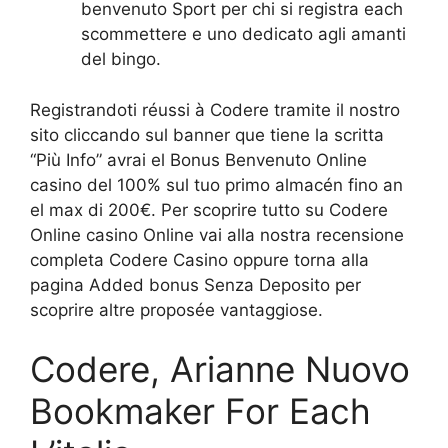
benvenuto Sport per chi si registra each
scommettere e uno dedicato agli amanti
del bingo.
Registrandoti réussi à Codere tramite il nostro
sito cliccando sul banner que tiene la scritta
“Più Info” avrai el Bonus Benvenuto Online
casino del 100% sul tuo primo almacén fino an
el max di 200€. Per scoprire tutto su Codere
Online casino Online vai alla nostra recensione
completa Codere Casino oppure torna alla
pagina Added bonus Senza Deposito per
scoprire altre proposée vantaggiose.
Codere, Arianne Nuovo
Bookmaker For Each