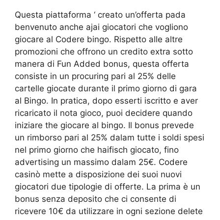
Questa piattaforma ‘ creato un’offerta pada
benvenuto anche ajai giocatori che vogliono
giocare al Codere bingo. Rispetto alle altre
promozioni che offrono un credito extra sotto
manera di Fun Added bonus, questa offerta
consiste in un procuring pari al 25% delle
cartelle giocate durante il primo giorno di gara
al Bingo. In pratica, dopo esserti iscritto e aver
ricaricato il nota gioco, puoi decidere quando
iniziare the giocare al bingo. Il bonus prevede
un rimborso pari al 25% dalam tutte i soldi spesi
nel primo giorno che haifisch giocato, fino
advertising un massimo dalam 25€. Codere
casinò mette a disposizione dei suoi nuovi
giocatori due tipologie di offerte. La prima è un
bonus senza deposito che ci consente di
ricevere 10€ da utilizzare in ogni sezione delete