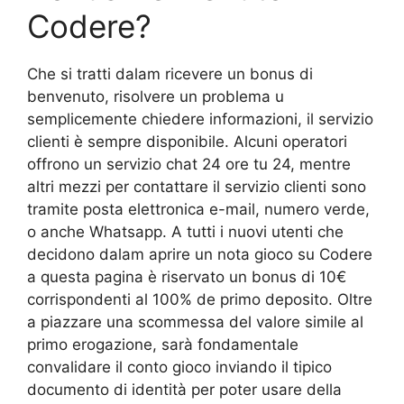
Codere?
Che si tratti dalam ricevere un bonus di
benvenuto, risolvere un problema u
semplicemente chiedere informazioni, il servizio
clienti è sempre disponibile. Alcuni operatori
offrono un servizio chat 24 ore tu 24, mentre
altri mezzi per contattare il servizio clienti sono
tramite posta elettronica e-mail, numero verde,
o anche Whatsapp. A tutti i nuovi utenti che
decidono dalam aprire un nota gioco su Codere
a questa pagina è riservato un bonus di 10€
corrispondenti al 100% de primo deposito. Oltre
a piazzare una scommessa del valore simile al
primo erogazione, sarà fondamentale
convalidare il conto gioco inviando il tipico
documento di identità per poter usare della