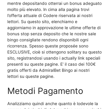
mentre depositando otterrai un bonus adeguato
molto più elevato. In cima alla pagina trovi
l’offerta attuale di Codere riservata ai nostri
lettori. Su questo sito, elenchiamo e
aggiorniamo in approvazione le ultime offerte di
bonus stop senza deposito che le nostre sale
bingo consigliate rendono disponibili ogni
ricorrenza. Spesso queste proposée sono
ESCLUSIVE, cioè si ottengono solitary su questo
sito, registrandosi usando i actually link speciali
presenti su queste pagine. E’ il caso dei 100€
gratis offerti da AdmiralBet Bingo ai nostri
lettori su queste pagine.
Metodi Pagamento
Analizziamo quindi anche quanto è lodevole la