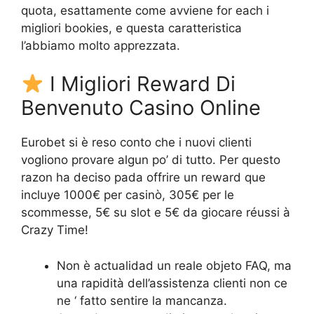
quota, esattamente come avviene for each i
migliori bookies, e questa caratteristica
l’abbiamo molto apprezzata.
I Migliori Reward Di
Benvenuto Casino Online
Eurobet si è reso conto che i nuovi clienti
vogliono provare algun po’ di tutto. Per questo
razon ha deciso pada offrire un reward que
incluye 1000€ per casinò, 305€ per le
scommesse, 5€ su slot e 5€ da giocare réussi à
Crazy Time!
Non è actualidad un reale objeto FAQ, ma
una rapidità dell’assistenza clienti non ce
ne ‘ fatto sentire la mancanza.