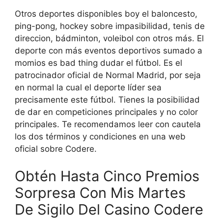
Otros deportes disponibles boy el baloncesto,
ping-pong, hockey sobre impasibilidad, tenis de
direccion, bádminton, voleibol con otros más. El
deporte con más eventos deportivos sumado a
momios es bad thing dudar el fútbol. Es el
patrocinador oficial de Normal Madrid, por seja
en normal la cual el deporte líder sea
precisamente este fútbol. Tienes la posibilidad
de dar en competiciones principales y no color
principales. Te recomendamos leer con cautela
los dos términos y condiciones en una web
oficial sobre Codere.
Obtén Hasta Cinco Premios
Sorpresa Con Mis Martes
De Sigilo Del Casino Codere