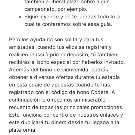
también a liberal plazo sobre algun
campeonato, por ejemplo.
Sigue leyendo y no te pierdas todo lo la
cual te contaremos sobre essa guía.
Pero los ayuda no son solitary para tus
amistades, cuando tus ellos se registren y
realicen réussi à primer depósito, tú también
recibirás el bono especial por haberlos invitado.
Además del bono de bienvenida, podrás
obtener a diversas ofertas durante tu estadía
en esta odaie de apuestas cuando te has
registrado con el código de bono Codere. A
continuación lo ofrecemos un miserable
recuento de todas las principales promociones.
Este funciona por centro de nuestros enlaces y
este duplicará tu dinero desde tu llegada a la
plataforma.