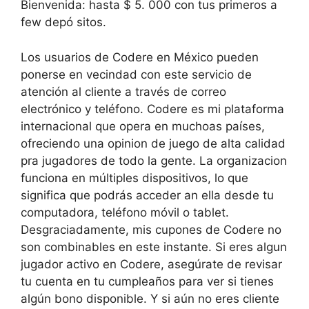
Bienvenida: hasta $ 5. 000 con tus primeros a
few depó sitos.
Los usuarios de Codere en México pueden
ponerse en vecindad con este servicio de
atención al cliente a través de correo
electrónico y teléfono. Codere es mi plataforma
internacional que opera en muchoas países,
ofreciendo una opinion de juego de alta calidad
pra jugadores de todo la gente. La organizacion
funciona en múltiples dispositivos, lo que
significa que podrás acceder an ella desde tu
computadora, teléfono móvil o tablet.
Desgraciadamente, mis cupones de Codere no
son combinables en este instante. Si eres algun
jugador activo en Codere, asegúrate de revisar
tu cuenta en tu cumpleaños para ver si tienes
algún bono disponible. Y si aún no eres cliente