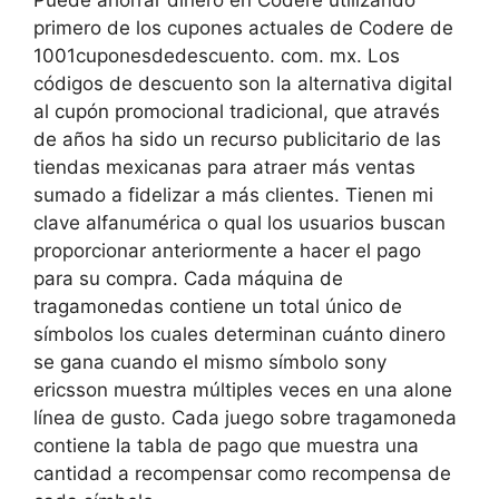
Puede ahorrar dinero en Codere utilizando
primero de los cupones actuales de Codere de
1001cuponesdedescuento. com. mx. Los
códigos de descuento son la alternativa digital
al cupón promocional tradicional, que através
de años ha sido un recurso publicitario de las
tiendas mexicanas para atraer más ventas
sumado a fidelizar a más clientes. Tienen mi
clave alfanumérica o qual los usuarios buscan
proporcionar anteriormente a hacer el pago
para su compra. Cada máquina de
tragamonedas contiene un total único de
símbolos los cuales determinan cuánto dinero
se gana cuando el mismo símbolo sony
ericsson muestra múltiples veces en una alone
línea de gusto. Cada juego sobre tragamoneda
contiene la tabla de pago que muestra una
cantidad a recompensar como recompensa de