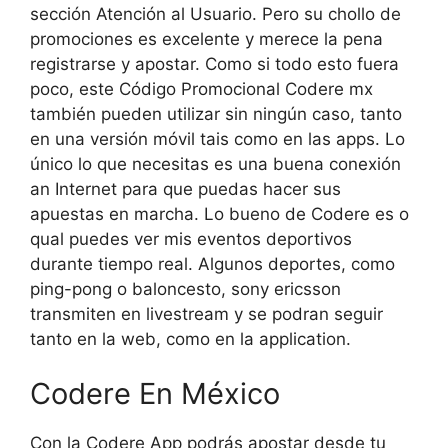
sección Atención al Usuario. Pero su chollo de
promociones es excelente y merece la pena
registrarse y apostar. Como si todo esto fuera
poco, este Código Promocional Codere mx
también pueden utilizar sin ningún caso, tanto
en una versión móvil tais como en las apps. Lo
único lo que necesitas es una buena conexión
an Internet para que puedas hacer sus
apuestas en marcha. Lo bueno de Codere es o
qual puedes ver mis eventos deportivos
durante tiempo real. Algunos deportes, como
ping-pong o baloncesto, sony ericsson
transmiten en livestream y se podran seguir
tanto en la web, como en la application.
Codere En México
Con la Codere App podrás apostar desde tu