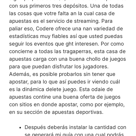
con sus primeros tres depósitos. Una de todas
las cosas que votre falta an la cual casa de
apuestas es el servicio de streaming. Para
paliar eso, Codere ofrece una nan variedad de
estadísticas muy fiables así que usted puedas
seguir los eventos que ght interesen. Por como
concierne a todas las tragaperras, esta casa de
apuestas carga con una buena chollo de juegos
para que puedan disfrutar los jugadores.
Además, es posible probarlos sin tener que
apostar, para lo que así puedes ir viendo cuál
es la dinámica delete juego. Esta odaie de
apuestas contine una buena oferta de juegos
con sitios en donde apostar, como por ejemplo,
en su sección de apuestas deportivas.
Después deberás instalar la cantidad con
se generará mi guía con una cual podrás