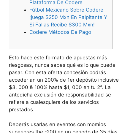
Plataforma De Codere
Fútbol Mexicano Sobre Codere
¡juega $250 Mxn En Palpitante Y
Si Fallas Recibe $300 Mxn!
Codere Métodos De Pago
Esto hace este formato de apuestas más
riesgosas, nunca sabes qué es lo que puede
pasar. Con esta oferta concesión podrás
acceder an un 200% de 1er depósito inclusive
$3, 000 & 100% hasta $1, 000 en tu 2°. La
antedicha exclusión de responsabilidad se
refiere a cualesquiera de los servicios
prestados.
Deberás usarlas en eventos con momios
superiores the -200 en un periodo de 35 días.