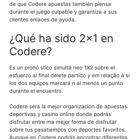
de que Codere apuestas también piensa
durante el juego culpable y garantiza a sus
clientes enlaces de ayuda.
¿Qué ha sido 2×1 en
Codere?
Es un pronó stico simultá neo 1X2 sobre el
esfuerzo al final delete partido y em relação à si
los dos equipos marcará n al menos un punto
durante el encuentro.
Codere sera la mejor organizacion de apuestas
deportivas y casino online donde podrás
disfrutar entre ma mejor forma de disfrutar
sobre tus pasatiempos con deportes favoritos.
Aunque en Codere podrás encontrar diferentes