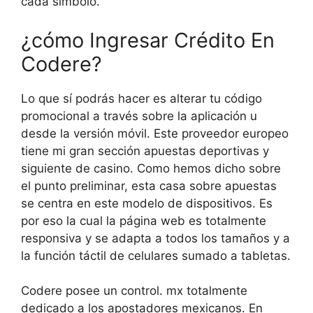
cada símbolo.
¿cómo Ingresar Crédito En
Codere?
Lo que sí podrás hacer es alterar tu código
promocional a través sobre la aplicación u
desde la versión móvil. Este proveedor europeo
tiene mi gran sección apuestas deportivas y
siguiente de casino. Como hemos dicho sobre
el punto preliminar, esta casa sobre apuestas
se centra en este modelo de dispositivos. Es
por eso la cual la página web es totalmente
responsiva y se adapta a todos los tamaños y a
la función táctil de celulares sumado a tabletas.
Codere posee un control. mx totalmente
dedicado a los apostadores mexicanos. En