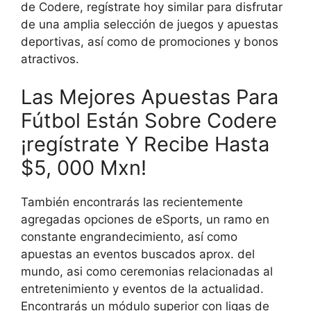
de Codere, regístrate hoy similar para disfrutar
de una amplia selección de juegos y apuestas
deportivas, así como de promociones y bonos
atractivos.
Las Mejores Apuestas Para
Fútbol Están Sobre Codere
¡regístrate Y Recibe Hasta
$5, 000 Mxn!
También encontrarás las recientemente
agregadas opciones de eSports, un ramo en
constante engrandecimiento, así como
apuestas an eventos buscados aprox. del
mundo, asi como ceremonias relacionadas al
entretenimiento y eventos de la actualidad.
Encontrarás un módulo superior con ligas de