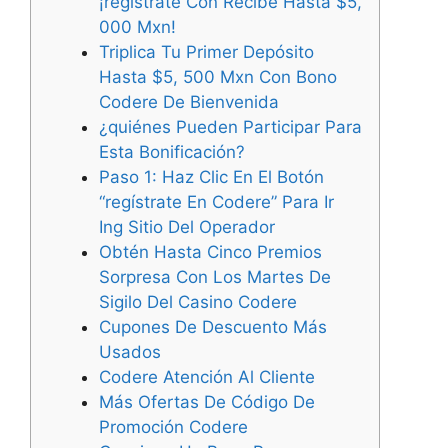
¡regístrate Con Recibe Hasta $5,
000 Mxn!
Triplica Tu Primer Depósito
Hasta $5, 500 Mxn Con Bono
Codere De Bienvenida
¿quiénes Pueden Participar Para
Esta Bonificación?
Paso 1: Haz Clic En El Botón
“regístrate En Codere” Para Ir
Ing Sitio Del Operador
Obtén Hasta Cinco Premios
Sorpresa Con Los Martes De
Sigilo Del Casino Codere
Cupones De Descuento Más
Usados
Codere Atención Al Cliente
Más Ofertas De Código De
Promoción Codere