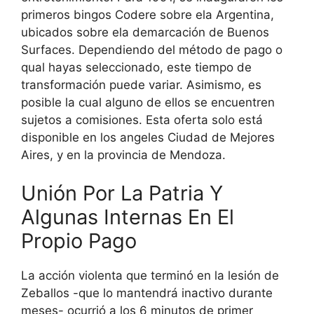
primeros bingos Codere sobre ela Argentina,
ubicados sobre ela demarcación de Buenos
Surfaces. Dependiendo del método de pago o
qual hayas seleccionado, este tiempo de
transformación puede variar. Asimismo, es
posible la cual alguno de ellos se encuentren
sujetos a comisiones. Esta oferta solo está
disponible en los angeles Ciudad de Mejores
Aires, y en la provincia de Mendoza.
Unión Por La Patria Y
Algunas Internas En El
Propio Pago
La acción violenta que terminó en la lesión de
Zeballos -que lo mantendrá inactivo durante
meses- ocurrió a los 6 minutos de primer