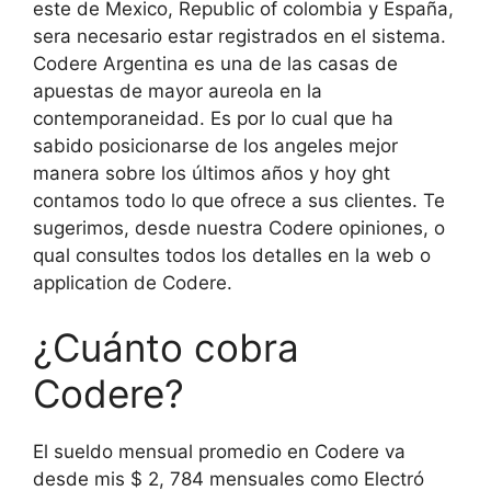
este de Mexico, Republic of colombia y España,
sera necesario estar registrados en el sistema.
Codere Argentina es una de las casas de
apuestas de mayor aureola en la
contemporaneidad. Es por lo cual que ha
sabido posicionarse de los angeles mejor
manera sobre los últimos años y hoy ght
contamos todo lo que ofrece a sus clientes. Te
sugerimos, desde nuestra Codere opiniones, o
qual consultes todos los detalles en la web o
application de Codere.
¿Cuánto cobra
Codere?
El sueldo mensual promedio en Codere va
desde mis $ 2, 784 mensuales como Electró