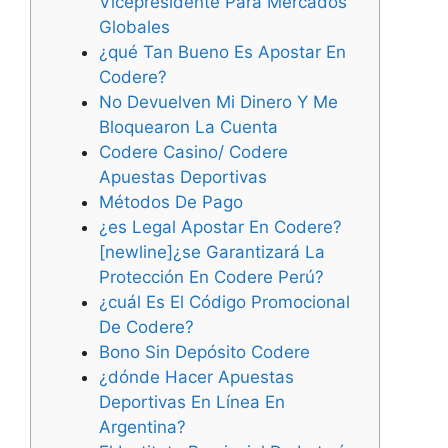
Vicepresidente Para Mercados
Globales
¿qué Tan Bueno Es Apostar En
Codere?
No Devuelven Mi Dinero Y Me
Bloquearon La Cuenta
Codere Casino/ Codere
Apuestas Deportivas
Métodos De Pago
¿es Legal Apostar En Codere?
[newline]¿se Garantizará La
Protección En Codere Perú?
¿cuál Es El Código Promocional
De Codere?
Bono Sin Depósito Codere
¿dónde Hacer Apuestas
Deportivas En Línea En
Argentina?