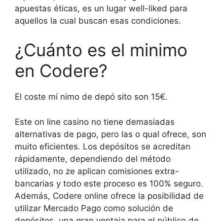
apuestas éticas, es un lugar well-liked para
aquellos la cual buscan esas condiciones.
¿Cuánto es el minimo
en Codere?
El coste mí nimo de depó sito son 15€.
Este on line casino no tiene demasiadas
alternativas de pago, pero las o qual ofrece, son
muito eficientes. Los depósitos se acreditan
rápidamente, dependiendo del método
utilizado, no ze aplican comisiones extra-
bancarias y todo este proceso es 100% seguro.
Además, Codere online ofrece la posibilidad de
utilizar Mercado Pago como solución de
depósitos, una gran ventaja para el público de