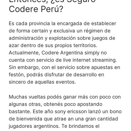
Codere Perú?
Es cada provincia la encargada de establecer
de forma certain y exclusiva un régimen de
administración y explotación sobre juegos de
azar dentro de sus propios territorios.
Actualmente, Codere Argentina simply no
cuenta con servicio de live internet streaming.
Sin embargo, con el servicio sobre apuestas en
festón, podrás disfrutar de desarrollo en
sincero de aquellas eventos.
Muchas vueltas podés ganar más con poco con
algunas otras, obtenés poco apostando
bastante. Este año sony ericsson lanzó un bono
de bienvenida que atrae an una gran cantidad
jugadores argentinos. Te brindamos el