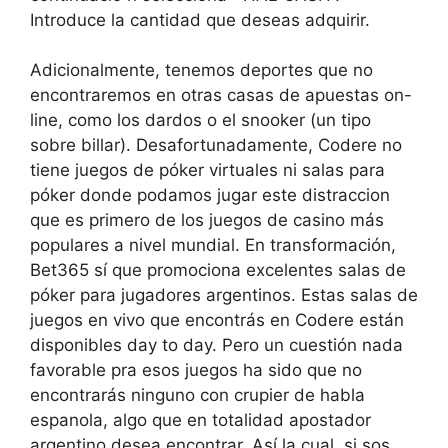
Introduce la cantidad que deseas adquirir.
Adicionalmente, tenemos deportes que no
encontraremos en otras casas de apuestas on-
line, como los dardos o el snooker (un tipo
sobre billar). Desafortunadamente, Codere no
tiene juegos de póker virtuales ni salas para
póker donde podamos jugar este distraccion
que es primero de los juegos de casino más
populares a nivel mundial. En transformación,
Bet365 sí que promociona excelentes salas de
póker para jugadores argentinos. Estas salas de
juegos en vivo que encontrás en Codere están
disponibles day to day. Pero un cuestión nada
favorable pra esos juegos ha sido que no
encontrarás ninguno con crupier de habla
espanola, algo que en totalidad apostador
argentino desea encontrar. Así la cual, si sos