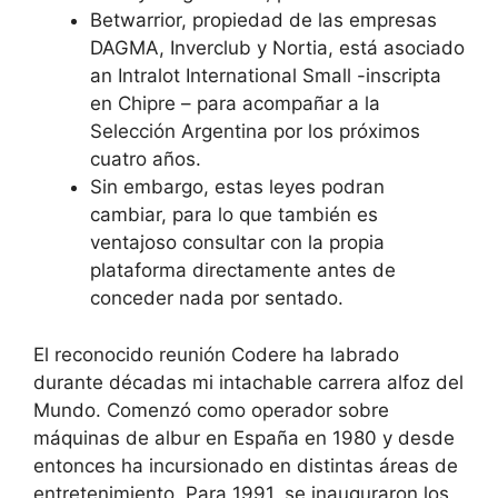
Betwarrior, propiedad de las empresas
DAGMA, Inverclub y Nortia, está asociado
an Intralot International Small -inscripta
en Chipre – para acompañar a la
Selección Argentina por los próximos
cuatro años.
Sin embargo, estas leyes podran
cambiar, para lo que también es
ventajoso consultar con la propia
plataforma directamente antes de
conceder nada por sentado.
El reconocido reunión Codere ha labrado
durante décadas mi intachable carrera alfoz del
Mundo. Comenzó como operador sobre
máquinas de albur en España en 1980 y desde
entonces ha incursionado en distintas áreas de
entretenimiento. Para 1991, se inauguraron los