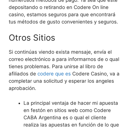
depositando o retirando en Codere On line
casino, estamos seguros para que encontrará
tus métodos de gusto convenientes y seguros.
Otros Sitios
Si continúas viendo exista mensaje, envía el
correo electrónico a para informarnos de o qual
tienes problemas. Para unirse al libro de
afiliados de
codere que es
Codere Casino, va a
completar una solicitud y esperar los angeles
aprobación.
La principal ventaja de hacer mi apuesta
en festón en sitios web como Codere
CABA Argentina es o qual el cliente
realiza las apuestas en función de lo que