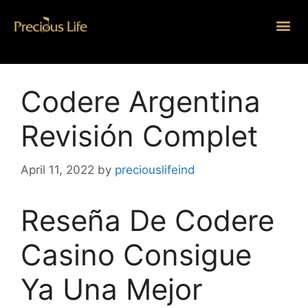
Codere Argentina
Revisión Complet
April 11, 2022
by
preciouslifeind
Reseña De Codere
Casino Consigue
Ya Una Mejor