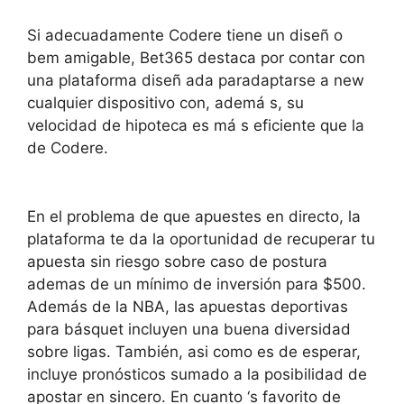
Si adecuadamente Codere tiene un diseñ o
bem amigable, Bet365 destaca por contar con
una plataforma diseñ ada paradaptarse a new
cualquier dispositivo con, ademá s, su
velocidad de hipoteca es má s eficiente que la
de Codere.
En el problema de que apuestes en directo, la
plataforma te da la oportunidad de recuperar tu
apuesta sin riesgo sobre caso de postura
ademas de un mínimo de inversión para $500.
Además de la NBA, las apuestas deportivas
para básquet incluyen una buena diversidad
sobre ligas. También, asi como es de esperar,
incluye pronósticos sumado a la posibilidad de
apostar en sincero. En cuanto ‘s favorito de