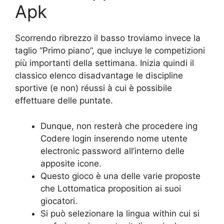
Apk
Scorrendo ribrezzo il basso troviamo invece la
taglio “Primo piano”, que incluye le competizioni
più importanti della settimana. Inizia quindi il
classico elenco disadvantage le discipline
sportive (e non) réussi à cui è possibile
effettuare delle puntate.
Dunque, non resterà che procedere ing
Codere login inserendo nome utente
electronic password all’interno delle
apposite icone.
Questo gioco è una delle varie proposte
che Lottomatica proposition ai suoi
giocatori.
Si può selezionare la lingua within cui si