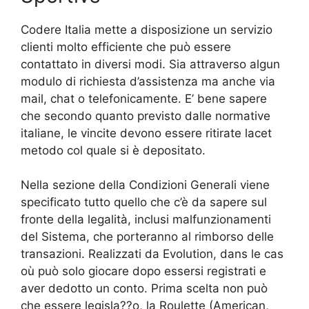
Codere Italia mette a disposizione un servizio
clienti molto efficiente che può essere
contattato in diversi modi. Sia attraverso algun
modulo di richiesta d’assistenza ma anche via
mail, chat o telefonicamente. E’ bene sapere
che secondo quanto previsto dalle normative
italiane, le vincite devono essere ritirate lacet
metodo col quale si è depositato.
Nella sezione della Condizioni Generali viene
specificato tutto quello che c’è da sapere sul
fronte della legalità, inclusi malfunzionamenti
del Sistema, che porteranno al rimborso delle
transazioni. Realizzati da Evolution, dans le cas
où può solo giocare dopo essersi registrati e
aver dedotto un conto. Prima scelta non può
che essere legisla??o, la Roulette (American,