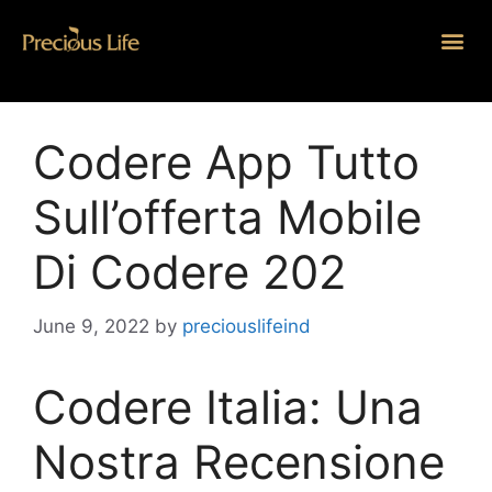
Codere App Tutto
Sull’offerta Mobile
Di Codere 202
June 9, 2022
by
preciouslifeind
Codere Italia: Una
Nostra Recensione