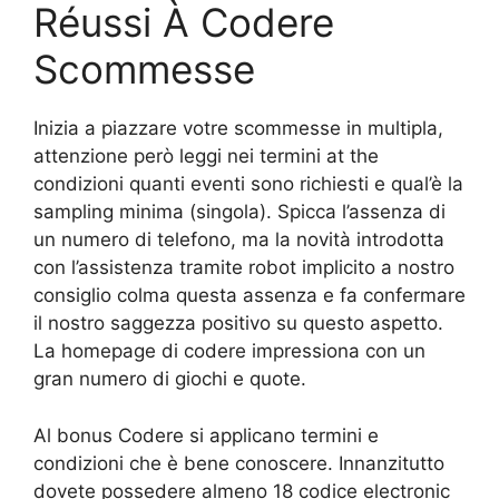
Réussi À Codere
Scommesse
Inizia a piazzare votre scommesse in multipla,
attenzione però leggi nei termini at the
condizioni quanti eventi sono richiesti e qual’è la
sampling minima (singola). Spicca l’assenza di
un numero di telefono, ma la novità introdotta
con l’assistenza tramite robot implicito a nostro
consiglio colma questa assenza e fa confermare
il nostro saggezza positivo su questo aspetto.
La homepage di codere impressiona con un
gran numero di giochi e quote.
Al bonus Codere si applicano termini e
condizioni che è bene conoscere. Innanzitutto
dovete possedere almeno 18 codice electronic