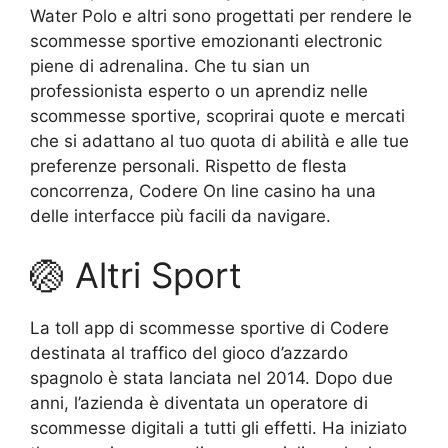
Water Polo e altri sono progettati per rendere le
scommesse sportive emozionanti electronic
piene di adrenalina. Che tu sian un
professionista esperto o un aprendiz nelle
scommesse sportive, scoprirai quote e mercati
che si adattano al tuo quota di abilità e alle tue
preferenze personali. Rispetto de flesta
concorrenza, Codere On line casino ha una
delle interfacce più facili da navigare.
🏐 Altri Sport
La toll app di scommesse sportive di Codere
destinata al traffico del gioco d’azzardo
spagnolo è stata lanciata nel 2014. Dopo due
anni, l’azienda è diventata un operatore di
scommesse digitali a tutti gli effetti. Ha iniziato