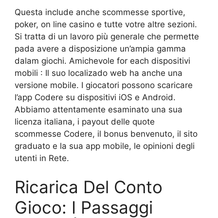
Questa include anche scommesse sportive,
poker, on line casino e tutte votre altre sezioni.
Si tratta di un lavoro più generale che permette
pada avere a disposizione un’ampia gamma
dalam giochi. Amichevole for each dispositivi
mobili : Il suo localizado web ha anche una
versione mobile. I giocatori possono scaricare
l’app Codere su dispositivi iOS e Android.
Abbiamo attentamente esaminato una sua
licenza italiana, i payout delle quote
scommesse Codere, il bonus benvenuto, il sito
graduato e la sua app mobile, le opinioni degli
utenti in Rete.
Ricarica Del Conto
Gioco: I Passaggi