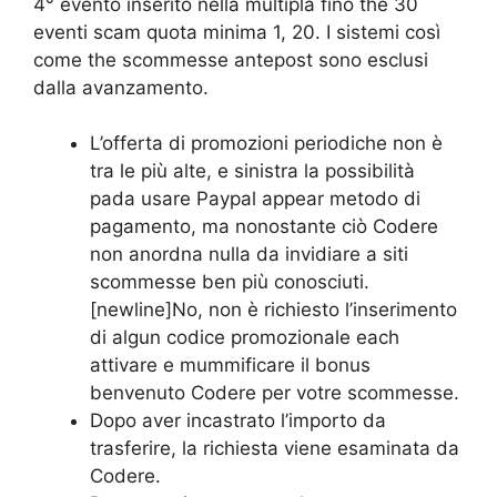
4° evento inserito nella multipla fino the 30
eventi scam quota minima 1, 20. I sistemi così
come the scommesse antepost sono esclusi
dalla avanzamento.
L’offerta di promozioni periodiche non è
tra le più alte, e sinistra la possibilità
pada usare Paypal appear metodo di
pagamento, ma nonostante ciò Codere
non anordna nulla da invidiare a siti
scommesse ben più conosciuti.
[newline]No, non è richiesto l’inserimento
di algun codice promozionale each
attivare e mummificare il bonus
benvenuto Codere per votre scommesse.
Dopo aver incastrato l’importo da
trasferire, la richiesta viene esaminata da
Codere.