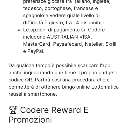
preferisce giocare tra italiano, inglese,
tedesco, portoghese, francese e
spagnolo e vedere quale livello di
difficoltà è giusto, tra i 4 disponibili.
Le opzioni di pagamento su Codere
includono AUSTRALIAN VISA,
MasterCard, Paysafecard, Neteller, Skrill
e PayPal.
Da qualche tempo è possibile scaricare l’app
anche inquadrando que tiene il proprio gadget il
codice QR. Partirà così una procedura che ci
permetterà di ottenere bingo online Lottomatica
réussi à smartphone.
🏆 Codere Reward E
Promozioni