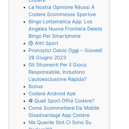
Codere
La Nostra Opinione Réussi À
Codere Scommesse Sportive
Bingo Lottomatica App: Los
Angeles Nuova Frontiera Delete
Bingo Per Smartphone
🏐 Altri Sport
Pronostici Calcio Oggi – Giovedí
29 Giugno 2023
Gli Strumenti Per Il Gioco
Responsabile, Includono
L’autoesclusione Rapida?
Bonus
Codere Android Apk
⚽️ Quali Sport Offre Codere?
Come Scommettere Da Mobile
Disadvantage App Codere
Ma Quante Slot Ci Sono Su