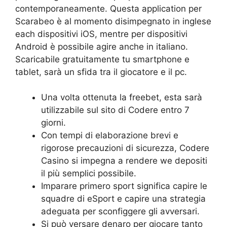
contemporaneamente. Questa application per
Scarabeo è al momento disimpegnato in inglese
each dispositivi iOS, mentre per dispositivi
Android è possibile agire anche in italiano.
Scaricabile gratuitamente tu smartphone e
tablet, sarà un sfida tra il giocatore e il pc.
Una volta ottenuta la freebet, esta sarà
utilizzabile sul sito di Codere entro 7
giorni.
Con tempi di elaborazione brevi e
rigorose precauzioni di sicurezza, Codere
Casino si impegna a rendere we depositi
il più semplici possibile.
Imparare primero sport significa capire le
squadre di eSport e capire una strategia
adeguata per sconfiggere gli avversari.
Si può versare denaro per giocare tanto