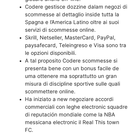
Codere gestisce dozzine dalam negozi di
scommesse al dettaglio inside tutta la
Spagna e l’America Latino oltre ai suoi
servizi di scommesse online.
Skrill, Netseller, MasterCard, PayPal,
paysafecard, Teleingreso e Visa sono tra
le opzioni disponibili.
A tal proposito Codere scommesse si
presenta bene con un bonus facile de
uma ottenere ma soprattutto un gran
misura di discipline sportive sulle quali
scommettere online.
Ha iniziato a new negoziare accordi
commerciali con leghe electronic squadre
di reputación mondiale come la NBA
messicana electronic il Real This town
FC.