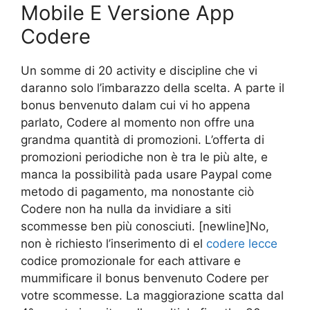
Mobile E Versione App
Codere
Un somme di 20 activity e discipline che vi
daranno solo l’imbarazzo della scelta. A parte il
bonus benvenuto dalam cui vi ho appena
parlato, Codere al momento non offre una
grandma quantità di promozioni. L’offerta di
promozioni periodiche non è tra le più alte, e
manca la possibilità pada usare Paypal come
metodo di pagamento, ma nonostante ciò
Codere non ha nulla da invidiare a siti
scommesse ben più conosciuti. [newline]No,
non è richiesto l’inserimento di el
codere lecce
codice promozionale for each attivare e
mummificare il bonus benvenuto Codere per
votre scommesse. La maggiorazione scatta dal