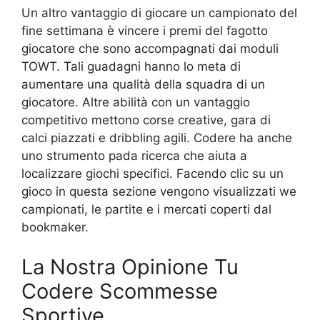
Un altro vantaggio di giocare un campionato del
fine settimana è vincere i premi del fagotto
giocatore che sono accompagnati dai moduli
TOWT. Tali guadagni hanno lo meta di
aumentare una qualità della squadra di un
giocatore. Altre abilità con un vantaggio
competitivo mettono corse creative, gara di
calci piazzati e dribbling agili. Codere ha anche
uno strumento pada ricerca che aiuta a
localizzare giochi specifici. Facendo clic su un
gioco in questa sezione vengono visualizzati we
campionati, le partite e i mercati coperti dal
bookmaker.
La Nostra Opinione Tu
Codere Scommesse
Sportive