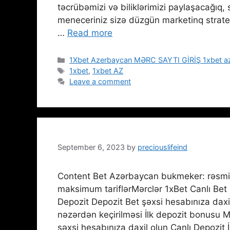
təcrübəmizi və biliklərimizi paylaşacağıq
meneceriniz sizə düzgün marketinq strate
…
Read more
1Xbet Azerbaycan MƏRC SAYTI GİRİŞ 1xbet az
1xbet
,
1xbet AZ
Leave a comment
September 6, 2023
by
preciouslifeind
Content Bet Azərbaycan bukmeker: rəsmi 
maksimum tariflərMərclər 1xBet Canlı Bet 
Depozit Depozit Bet şəxsi hesabınıza dax
nəzərdən keçirilməsi İlk depozit bonusu 
şəxsi hesabınıza daxil olun Canlı Depozit