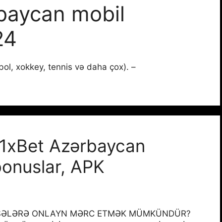
baycan mobil
24
l, ​​xokkey, tennis və daha çox). –
 1xBet Azərbaycan
onuslar, APK
ADİSƏLƏRƏ ONLAYN MƏRC ETMƏK MÜMKÜNDÜR?