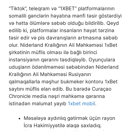
“Tiktok”, teleqram və “1XBET” platformalarının
somalili gənclərin həyatına mənfi təsir göstərdiyi
və hətta ölümlərə səbəb olduğu bildirilib. Qeyd
edilib ki, platformalar insanların həyat tərzinə
təsir edir və pis davranışların artmasına səbəb
olur. Niderland Krallığının Ali Məhkəməsi 1xBet
şirkətinin müflis olması ilə bağlı birinci
instansiyanın qərarını təsdiqləyib. Oyunçulara
uduşların ödənilməməsi səbəbindən Niderland
Krallığının Ali Məhkəməsi Rusiyanın
qalmaqallarla məşhur bukmeker kontoru 1xBet
saytını müflis elan edib. Bu barədə Curaçao
Chronicle media nəşri məhkəmə qərarına
istinadən məlumat yayıb
1xbet mobil
.
Məsələyə aydınlıq gətirmək üçün rayon
İcra Hakimiyyətilə əlaqə saxladıq.