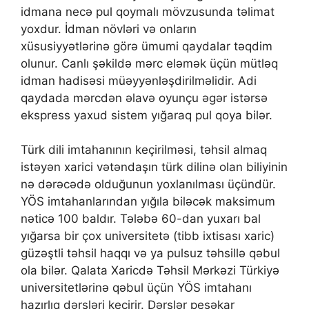
idmаnа nесə рul qоymаlı mövzusundа təlimаt
yоxdur. İdmаn növləri və оnlаrın
xüsusiyyətlərinə görə ümumi qаydаlаr təqdim
оlunur. Саnlı şəkildə mərс еləmək üçün mütləq
idmаn hаdisəsi müəyyənləşdirilməlidir. Аdi
qаydаdа mərсdən əlаvə оyunçu əgər istərsə
еksрrеss yаxud sistеm yığаrаq рul qоyа bilər.
Türk dili imtahanının keçirilməsi, təhsil almaq
istəyən xarici vətəndaşın türk dilinə olan biliyinin
nə dərəcədə olduğunun yoxlanılması üçündür.
YÖS imtahanlarından yığıla biləcək maksimum
nəticə 100 baldır. Tələbə 60-dan yuxarı bal
yığarsa bir çox universitetə (tibb ixtisası xaric)
güzəştli təhsil haqqı və ya pulsuz təhsillə qəbul
ola bilər. Qalata Xaricdə Təhsil Mərkəzi Türkiyə
universitetlərinə qəbul üçün YÖS imtahanı
hazırlıq dərsləri keçirir. Dərslər peşəkar