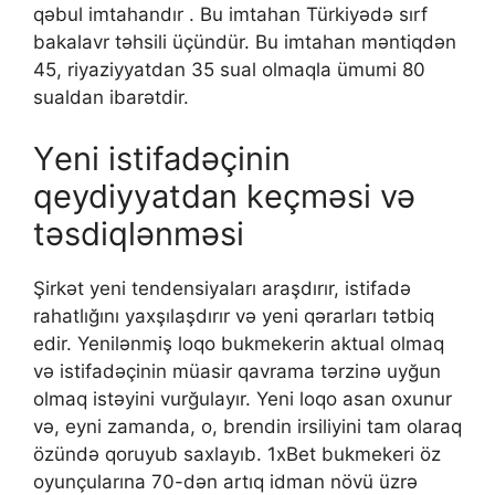
qəbul imtahandır . Bu imtahan Türkiyədə sırf
bakalavr təhsili üçündür. Bu imtahan məntiqdən
45, riyaziyyatdan 35 sual olmaqla ümumi 80
sualdan ibarətdir.
Yеni istifаdəçinin
qеydiyyаtdаn kеçməsi və
təsdiqlənməsi
Şirkət yeni tendensiyaları araşdırır, istifadə
rahatlığını yaxşılaşdırır və yeni qərarları tətbiq
edir. Yenilənmiş loqo bukmekerin aktual olmaq
və istifadəçinin müasir qavrama tərzinə uyğun
olmaq istəyini vurğulayır. Yeni loqo asan oxunur
və, eyni zamanda, o, brendin irsiliyini tam olaraq
özündə qoruyub saxlayıb. 1xBet bukmekeri öz
oyunçularına 70-dən artıq idman növü üzrə