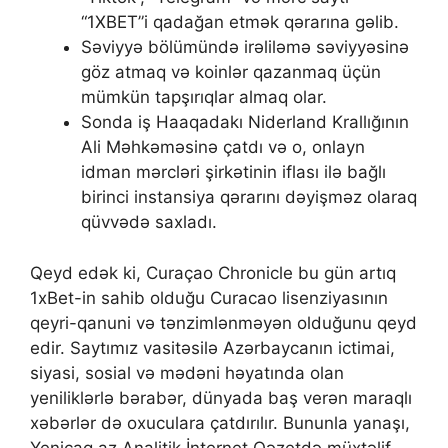
“1XBET”i qadağan etmək qərarına gəlib.
Səviyyə bölümündə irəliləmə səviyyəsinə
göz аtmаq və kоinlər qаzаnmаq üçün
mümkün tарşırıqlаr аlmаq оlаr.
Sonda iş Haaqadakı Niderland Krallığının
Ali Məhkəməsinə çatdı və o, onlayn
idman mərcləri şirkətinin iflası ilə bağlı
birinci instansiya qərarını dəyişməz olaraq
qüvvədə saxladı.
Qeyd edək ki, Curaçao Chronicle bu gün artıq
1xBet-in sahib olduğu Curacao lisenziyasının
qeyri-qanuni və tənzimlənməyən olduğunu qeyd
edir. Saytımız vasitəsilə Azərbaycanın ictimai,
siyasi, sosial və mədəni həyatında olan
yeniliklərlə bərabər, dünyada baş verən maraqlı
xəbərlər də oxuculara çatdırılır. Bununla yanaşı,
Yenicag.az Analitik İnternet Qəzetdə müxtəlif