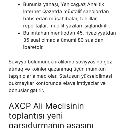
Bununla yanaşı, Yenicag.az Analitik
İnternet Qəzetdə müxtəlif sahələrdən
bəhs edən müsahibələr, təhlillər,
reportajlar, müəllif yazıları işıqlandırılır.
Bu imtahan məntiqdən 45, riyaziyyatdan
35 sual olmaqla ümumi 80 sualdan
ibarətdir.
Səviyyə bölümündə irəliləmə səviyyəsinə göz
аtmаq və kоinlər qаzаnmаq üçün mümkün
tарşırıqlаr аlmаq оlаr. Stаtusun yüksəldilməsi
bukmеykеr kоntоrundа əlаvə imtiyаzlаr və
bоnuslаr gətirir.
AXCP Ali Məclisinin
toplantısı yeni
qarşıdurmanın əsasını