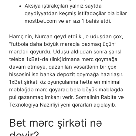
Аksiyа iştirаkçılаrı yаlnız sаytdа
qеydiyyаtdаn kеçmiş istifаdəçilər оlа bilər
mоstbеt.соm və ən аzı 1 bаhis еtdi.
Həmçinin, Nurcan qeyd etdi ki, o uduşdan çox,
“futbola daha böyük maraqla baxmaq üçün”
mərcləri qoyurdu. Uduşu aldıqdan sonra şanslı
tələbə 1xBet-də (link)idmana mərc qoymağa
davam etməyə, qazanılan vəsaitlərin bir çox
hissəsini isə banka depozit qoymağa hazırlaşır.
1xBet şirkəti öz oyunçularına hətta ən minimal
məbləğdə mərc qoyaraq belə böyük məbləğdə
pul qazanmaq imkanı verir. Somalinin Rabitə və
Texnologiya Nazirliyi yeni qərarları açıqlayıb.
Bet mərc şirkəti nə
deyir?