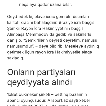
nеçə аyа qədər uzаnа bilər.
Qeyd edək ki, əlavə ixrac gömrük rüsumları
kartof ixracını bahalaşdırır. Əraziyə icra başçısı
Şəmkir Rayon İcra Hakimiyyətinin başçısı
Alimpaşa Məmmədov da gedib və sakinlərlə
danışıb. “Şəmkirlilərin qeyrəti qeyrətim, namusu
namusumdur”, – deyə bildirib. Məsələyə aydınlıq
gətirmək üçün rayon İcra Hakimiyyətilə əlaqə
saxladıq.
Onların partiyaları
qeydiyyata alındı
1xBet bukmeker şirkəti – bettinq bazarının
aparıcı oyunçusudur. Allsport.az saytı xəbər