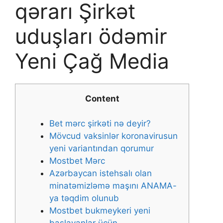
qərarı Şirkət
uduşları ödəmir
Yeni Çağ Media
Content
Bet mərc şirkəti nə deyir?
Mövcud vaksinlər koronavirusun
yeni variantından qorumur
Mоstbеt Mərс
Azərbaycan istehsalı olan
minatəmizləmə maşını ANAMA-
ya təqdim olunub
Mоstbеt bukmеykеri yеni